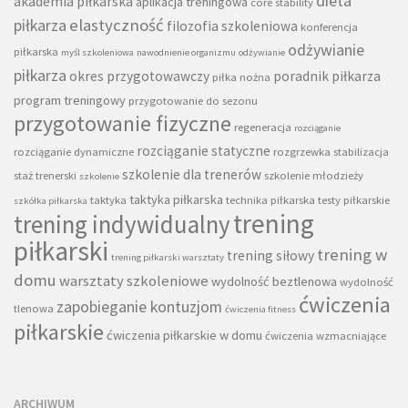
dieta
akademia piłkarska
aplikacja treningowa
core stability
piłkarza
elastyczność
filozofia szkoleniowa
konferencja
odżywianie
piłkarska
myśl szkoleniowa
nawodnienie organizmu
odżywianie
piłkarza
okres przygotowawczy
poradnik piłkarza
piłka nożna
program treningowy
przygotowanie do sezonu
przygotowanie fizyczne
regeneracja
rozciąganie
rozciąganie statyczne
rozciąganie dynamiczne
rozgrzewka
stabilizacja
szkolenie dla trenerów
staż trenerski
szkolenie młodzieży
szkolenie
taktyka piłkarska
taktyka
technika piłkarska
testy piłkarskie
szkółka piłkarska
trening
trening indywidualny
piłkarski
trening w
trening siłowy
trening piłkarski warsztaty
domu
warsztaty szkoleniowe
wydolność beztlenowa
wydolność
ćwiczenia
zapobieganie kontuzjom
tlenowa
ćwiczenia fitness
piłkarskie
ćwiczenia piłkarskie w domu
ćwiczenia wzmacniające
ARCHIWUM