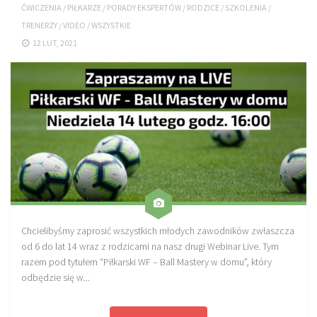
ĆWICZENIA
/
PIŁKARZE
/
PORADY EKSPERTÓW
/
RODZICE
/
SZKOLENIA
/
Sprzęt treningowy
TRENERZY
/
VIDEO
/
WSZYSTKIE
Poręcze do ćwiczeń PRO TRAINING
12 LUT, 2021
Drążki do ćwiczeń PRO TRAINING
Guma oporowa PRO TRAINING
PRODUKTY
Piłkarska Kuchnia
Poradnik Piłkarza
Zeszyt Trenera
Dziennik Piłkarza
Chcielibyśmy zaprosić wszystkich młodych zawodników zwłaszcza
Planer Trenera – dziennik, konspekty, notatki
od 6 do lat 14 wraz z rodzicami na nasz drugi Webinar Live. Tym
Plany treningowe
razem pod tytułem “Piłkarski WF – Ball Mastery w domu”, który
odbędzie się w...
Program treningowy zapobieganie kontuzjom
Plan treningowy core stability