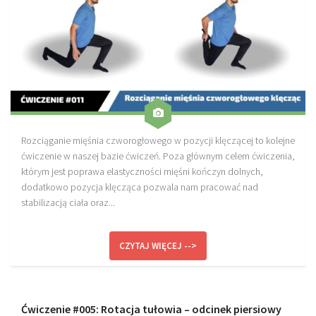
Rozciąganie mięśnia czworogłowego w pozycji klęczącej to kolejne
ćwiczenie w naszej bazie ćwiczeń. Poza głównym celem ćwiczenia,
którym jest poprawa elastyczności mięśni kończyn dolnych,
dodatkowo pozycja klęcząca pozwala nam pracować nad
stabilizacją ciała oraz...
CZYTAJ WIĘCEJ -->
Ćwiczenie #005: Rotacja tułowia – odcinek piersiowy