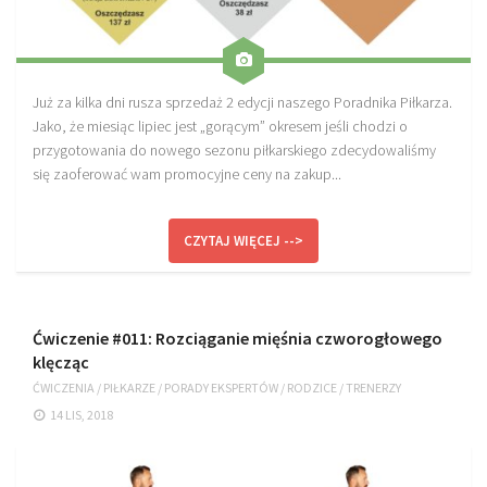
Już za kilka dni rusza sprzedaż 2 edycji naszego Poradnika Piłkarza.
Jako, że miesiąc lipiec jest „gorącym” okresem jeśli chodzi o
przygotowania do nowego sezonu piłkarskiego zdecydowaliśmy
się zaoferować wam promocyjne ceny na zakup...
CZYTAJ WIĘCEJ -->
Ćwiczenie #011: Rozciąganie mięśnia czworogłowego
klęcząc
ĆWICZENIA
/
PIŁKARZE
/
PORADY EKSPERTÓW
/
RODZICE
/
TRENERZY
14 LIS, 2018