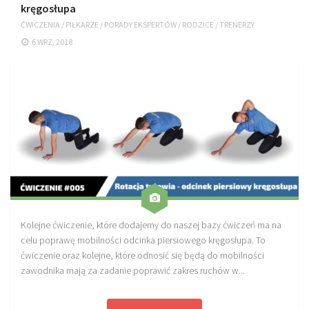
kręgosłupa
ĆWICZENIA
/
PIŁKARZE
/
PORADY EKSPERTÓW
/
RODZICE
/
TRENERZY
6 WRZ, 2018
Kolejne ćwiczenie, które dodajemy do naszej bazy ćwiczeń ma na
celu poprawę mobilności odcinka piersiowego kręgosłupa. To
ćwiczenie oraz kolejne, które odnosić się będą do mobilności
zawodnika mają za zadanie poprawić zakres ruchów w...