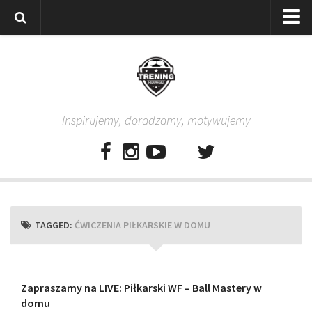
Strona główna
Wszystkie
Piłkarze
Inspirujemy, doradzamy, motywujemy
Rodzice
Trenerzy
Testy piłkarskie
Baza video
Baza ćwiczeń
TAGGED:
ĆWICZENIA PIŁKARSKIE W DOMU
Pro Training
Aplikacja
Aplikacja Pro Training – Trening Piłkarski
Zapraszamy na LIVE: Piłkarski WF – Ball Mastery w
domu
Plan treningowy “Piłkarski W-F w domu”