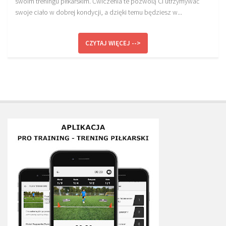
swoim treningu piłkarskim. Ćwiczenia te pozwolą Ci utrzymywać
swoje ciało w dobrej kondycji, a dzięki temu będziesz w...
CZYTAJ WIĘCEJ -->