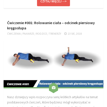
CZYTAJ WIĘCEJ -->
Ćwiczenie #001: Rolowanie ciała – odcinek piersiowy
kręgosłupa
ĆWICZENIA
/
PIŁKARZE
/
RODZICE
/
TRENERZY
23 SIE, 2018
Nasz dzisiejszy wpis rozpoczyna serię krótkich artykułów na temat
podstawowych ćwiczeń, które będziesz mógł wykorzystać w