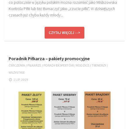
co potocznie w języku polskim można rozumieć jako Mistrzowska
Kontrola Piłki lub też tłumaczyć jako „czucie piłki”. W dzisiejszych
czasach już chyba każdy młody...
CZYTAJ WIĘCEJ -->
Poradnik Piłkarza – pakiety promocyjne
ĆWICZENIA
/
PIŁKARZE
/
PORADY EKSPERTÓW
/
RODZICE
/
TRENERZY
/
WSZYSTKIE
1 LIP, 2019