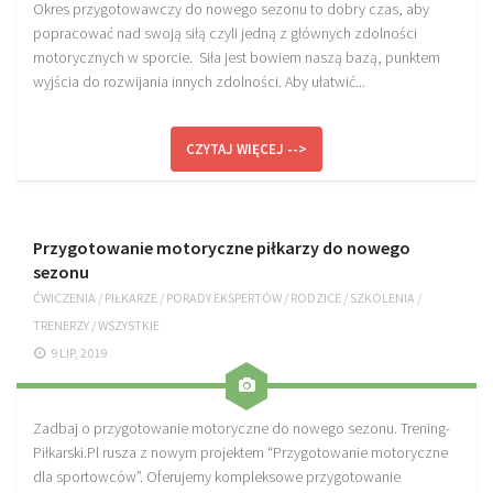
Okres przygotowawczy do nowego sezonu to dobry czas, aby
popracować nad swoją siłą czyli jedną z głównych zdolności
motorycznych w sporcie. Siła jest bowiem naszą bazą, punktem
wyjścia do rozwijania innych zdolności. Aby ułatwić...
CZYTAJ WIĘCEJ -->
Przygotowanie motoryczne piłkarzy do nowego
sezonu
ĆWICZENIA
/
PIŁKARZE
/
PORADY EKSPERTÓW
/
RODZICE
/
SZKOLENIA
/
TRENERZY
/
WSZYSTKIE
9 LIP, 2019
Zadbaj o przygotowanie motoryczne do nowego sezonu. Trening-
Piłkarski.Pl rusza z nowym projektem “Przygotowanie motoryczne
dla sportowców”. Oferujemy kompleksowe przygotowanie