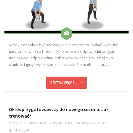
Każdy z nas chce być szybszy, silniejszy czy też skakać wyżej niż
nasz przeciwnik na boisku. Tylko poprzez odpowiedni program
treningowy i odpowiednio dobranymi ćwiczeniami jesteśmy w
stanie osiągnąć wyżej wymienione cele. Elementem, który...
CZYTAJ WIĘCEJ -->
Okres przygotowawczy do nowego sezonu. Jak
trenować?
PIŁKARZE
/
PORADY EKSPERTÓW
/
RODZICE
/
TRENERZY
/
WSZYSTKIE
6 LIP, 2018