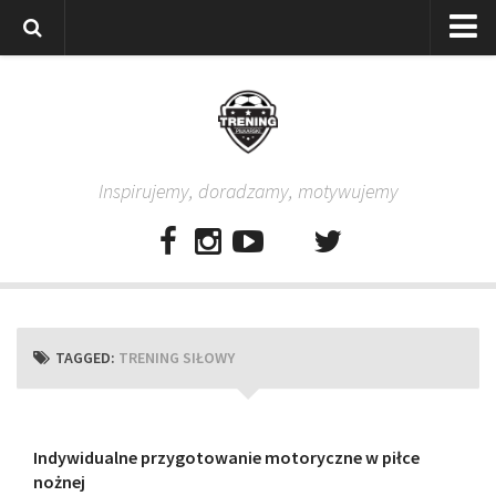
Strona główna
Wszystkie
Piłkarze
Inspirujemy, doradzamy, motywujemy
Rodzice
Trenerzy
Testy piłkarskie
Baza video
Baza ćwiczeń
TAGGED:
TRENING SIŁOWY
Pro Training
Aplikacja
Aplikacja Pro Training – Trening Piłkarski
Indywidualne przygotowanie motoryczne w piłce
nożnej
Plan treningowy “Piłkarski W-F w domu”