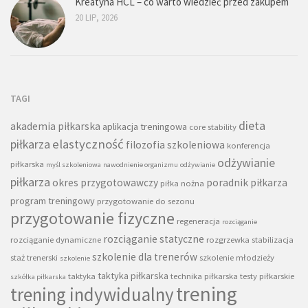
Kreatyna HCL – co warto wiedzieć przed zakupem
20 LIP, 2026
TAGI
dieta
akademia piłkarska
aplikacja treningowa
core stability
piłkarza
elastyczność
filozofia szkoleniowa
konferencja
odżywianie
piłkarska
myśl szkoleniowa
nawodnienie organizmu
odżywianie
piłkarza
okres przygotowawczy
poradnik piłkarza
piłka nożna
program treningowy
przygotowanie do sezonu
przygotowanie fizyczne
regeneracja
rozciąganie
rozciąganie statyczne
rozciąganie dynamiczne
rozgrzewka
stabilizacja
szkolenie dla trenerów
staż trenerski
szkolenie młodzieży
szkolenie
taktyka piłkarska
taktyka
technika piłkarska
testy piłkarskie
szkółka piłkarska
trening
trening indywidualny