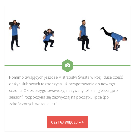
Pomimo trwających jeszcze Mistrzostw Świata w Rosji duża cześć
drużyn klubowych rozpoczyna już przygotowania do nowego
sezonu. Okres przygotowawczy, nazywany też z angielska „pre-
season”, rozpoczyna się zazwyczaj na początku lipca (po
zakończonych wakacjach) i...
CZYTAJ WIĘCEJ -->