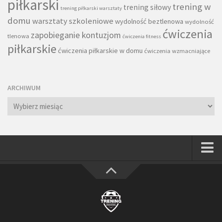
piłkarski
trening w
trening siłowy
trening piłkarski warsztaty
domu
warsztaty szkoleniowe
wydolność beztlenowa
wydolność
ćwiczenia
zapobieganie kontuzjom
tlenowa
ćwiczenia fitness
piłkarskie
ćwiczenia piłkarskie w domu
ćwiczenia wzmacniające
ARCHIWUM
Archiwum
Strona główna
Wszystkie
Piłkarze
Rodzice