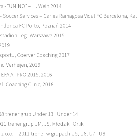
rs -FUNINO” – H. Wein 2014
– Soccer Services – Carles Ramagosa Vidal FC Barcelona, Ka
endonca FC Porto, Poznań 2014
 stadion Legii Warszawa 2015
2019
 sportu, Coerver Coaching 2017
d Verheijen, 2019
EFA A i PRO 2015, 2016
l Coaching Clinic, 2018
008 trener grup Under 13 i Under 14
11 trener grup JM, JS, Młodzik i Orlik
z o.o. – 2011 trener w grupach U5, U6, U7 i U8