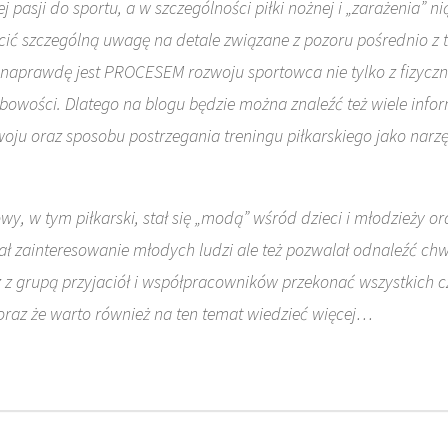
j pasji do sportu, a w szczególności piłki nożnej i „zarażenia” 
ić szczególną uwagę na detale związane z pozoru pośrednio z t
 naprawdę jest PROCESEM rozwoju sportowca nie tylko z fizycz
bowości. Dlatego na blogu będzie można znaleźć też wiele info
ju oraz sposobu postrzegania treningu piłkarskiego jako narzę
y, w tym piłkarski, stał się „modą” wśród dzieci i młodzieży or
 zainteresowanie młodych ludzi ale też pozwalał odnaleźć chwi
z z grupą przyjaciół i współpracowników przekonać wszystkich 
oraz że warto również na ten temat wiedzieć więcej…