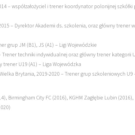
14 – współzałożyciel i trener koordynator polonijnej szkółki p
2015 – Dyrektor Akademii ds. szkolenia, oraz główny trener w
er grup JM (B1), JS (A1) – Ligi Wojewódzkie
 Trener techniki indywidualnej oraz główny trener kategorii 
ny trener U19 (A1) – Liga Wojewódzka
ielka Brytania, 2019-2020 – Trener grup szkoleniowych U9 
14), Birmingham City FC (2016), KGHM Zagłębie Lubin (2016)
2020)