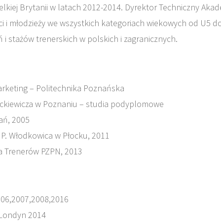
Wielkiej Brytanii w latach 2012-2014. Dyrektor Techniczny Aka
eci i młodzieży we wszystkich kategoriach wiekowych od U5 d
 i stażów trenerskich w polskich i zagranicznych.
arketing – Politechnika Poznańska
Mickiewicza w Poznaniu – studia podyplomowe
ań, 2005
. P. Włodkowica w Płocku, 2011
ła Trenerów PZPN, 2013
06,2007,2008,2016
Londyn 2014