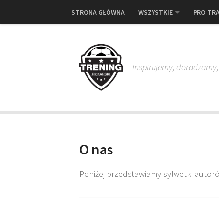
STRONA GŁÓWNA
WSZYSTKIE
PRO TRA
Inspirujemy, doradzamy
O nas
Poniżej przedstawiamy sylwetki auto