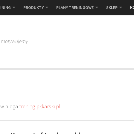
INING
PRODUKTY
PLANY TRENINGOWE
SKLEP
K
, motywujemy
rów bloga
trening-piłkarski.pl