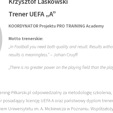
Krzysztof Laskow
Trener UEFA „A”
KOORDYNATOR Projektu PRO TRAINING Academy
Motto trenerskie:
„In Football you need both quality and result. Results withou
results is meaningless.”
– Johan Cruyff
„There is no greater power on the playing field than the pla
ening-Piłkarski.pl odpowiedzialny za metodologię szkolenia
ner posiadający licencję UEFA A oraz państwowy dyplom trener
 Uniwersytetu im. A. Mickiewicza w Poznaniu. Współzałożyci