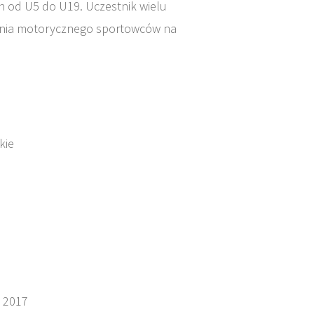
ch od U5 do U19. Uczestnik wielu
owania motorycznego sportowców na
kie
e 2017