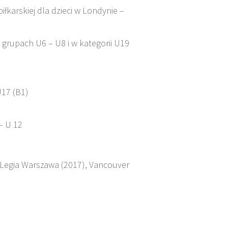
iłkarskiej dla dzieci w Londynie –
 grupach U6 – U8 i w kategorii U19
U17 (B1)
– U 12
, Legia Warszawa (2017), Vancouver