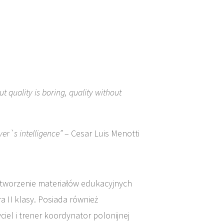
ski
t quality is boring, quality without
yer`s intelligence”
– Cesar Luis Menotti
, tworzenie materiałów edukacyjnych
a II klasy. Posiada również
el i trener koordynator polonijnej