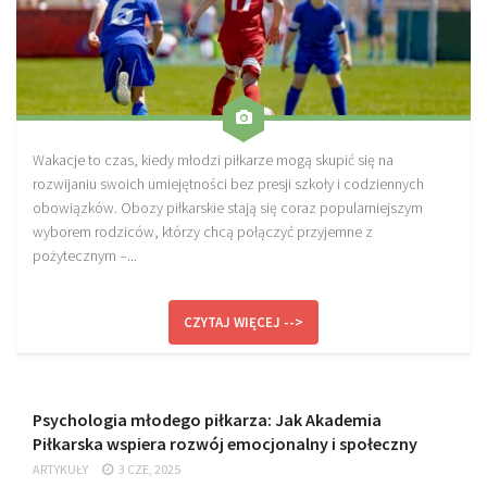
Wakacje to czas, kiedy młodzi piłkarze mogą skupić się na
rozwijaniu swoich umiejętności bez presji szkoły i codziennych
obowiązków. Obozy piłkarskie stają się coraz popularniejszym
wyborem rodziców, którzy chcą połączyć przyjemne z
pożytecznym –...
CZYTAJ WIĘCEJ -->
Psychologia młodego piłkarza: Jak Akademia
Piłkarska wspiera rozwój emocjonalny i społeczny
ARTYKUŁY
3 CZE, 2025