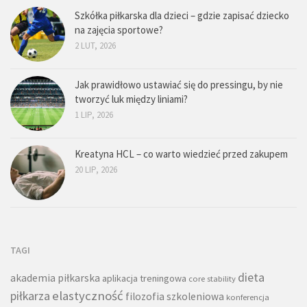
Szkółka piłkarska dla dzieci – gdzie zapisać dziecko
na zajęcia sportowe?
2 LUT, 2026
Jak prawidłowo ustawiać się do pressingu, by nie
tworzyć luk między liniami?
1 LIP, 2026
Kreatyna HCL – co warto wiedzieć przed zakupem
20 LIP, 2026
TAGI
dieta
akademia piłkarska
aplikacja treningowa
core stability
piłkarza
elastyczność
filozofia szkoleniowa
konferencja