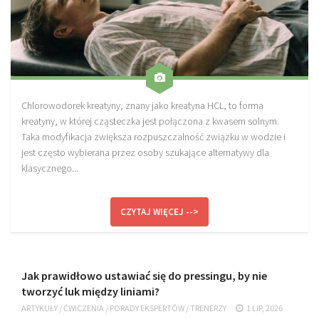
Sprzęt treningowy
Poręcze do ćwiczeń PRO TRAINING
Drążki do ćwiczeń PRO TRAINING
Guma oporowa PRO TRAINING
Chlorowodorek kreatyny, znany jako kreatyna HCL, to forma
PRODUKTY
kreatyny, w której cząsteczka jest połączona z kwasem solnym.
Taka modyfikacja zwiększa rozpuszczalność związku w wodzie i
Piłkarska Kuchnia
jest często wybierana przez osoby szukające alternatywy dla
Poradnik Piłkarza
klasycznego...
Zeszyt Trenera
Dziennik Piłkarza
CZYTAJ WIĘCEJ -->
Planer Trenera – dziennik, konspekty, notatki
Plany treningowe
Jak prawidłowo ustawiać się do pressingu, by nie
Program treningowy zapobieganie kontuzjom
tworzyć luk między liniami?
Plan treningowy core stability
ARTYKUŁY
/
ĆWICZENIA
/
PORADY EKSPERTÓW
/
TRENERZY
1 LIP, 2026