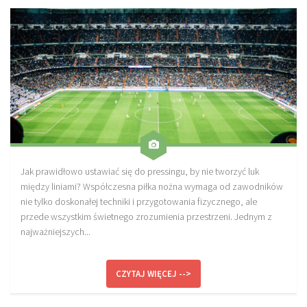
Plan treningowy szybkość i dynamika
Program przygotowania fizycznego
Program treningu siłowego
Program treningu biegowego
Sklep
Edukacja
Plany treningowe
Jak prawidłowo ustawiać się do pressingu, by nie tworzyć luk
Aplikacja Pro Training
między liniami? Współczesna piłka nożna wymaga od zawodników
Sprzęt treningowy
nie tylko doskonałej techniki i przygotowania fizycznego, ale
przede wszystkim świetnego zrozumienia przestrzeni. Jednym z
Kontakt
najważniejszych...
O nas
Od autorów
CZYTAJ WIĘCEJ -->
Kontakt