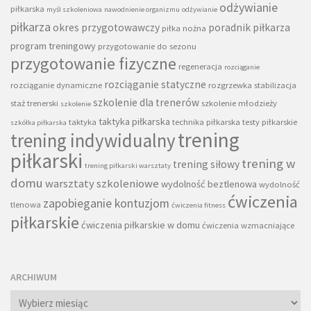
odżywianie
piłkarska
myśl szkoleniowa
nawodnienie organizmu
odżywianie
piłkarza
okres przygotowawczy
poradnik piłkarza
piłka nożna
program treningowy
przygotowanie do sezonu
przygotowanie fizyczne
regeneracja
rozciąganie
rozciąganie statyczne
rozciąganie dynamiczne
rozgrzewka
stabilizacja
szkolenie dla trenerów
staż trenerski
szkolenie młodzieży
szkolenie
taktyka piłkarska
taktyka
technika piłkarska
testy piłkarskie
szkółka piłkarska
trening
trening indywidualny
piłkarski
trening w
trening siłowy
trening piłkarski warsztaty
domu
warsztaty szkoleniowe
wydolność beztlenowa
wydolność
ćwiczenia
zapobieganie kontuzjom
tlenowa
ćwiczenia fitness
piłkarskie
ćwiczenia piłkarskie w domu
ćwiczenia wzmacniające
ARCHIWUM
Archiwum