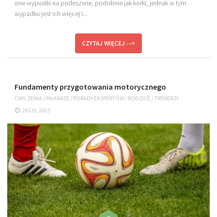
one wypustki na podeszwie, podobnie jak korki, jednak w tym
wypadku jest ich więcej i...
CZYTAJ WIĘCEJ -->
Fundamenty przygotowania motorycznego
ĆWICZENIA
/
PIŁKARZE
/
PORADY EKSPERTÓW
/
RODZICE
/
TRENERZY
26 LIS, 2025