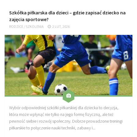
Szkółka piłkarska dla dzieci – gdzie zapisać dziecko na
zajęcia sportowe?
RODZICE
/
SZKOLENIA
2 LUT, 2026
Wybór odpowiedniej szkółki piłkarskiej dla dziecka to decyzja,
która może wpłynąć nie tylko na jego formę fizyczną, ale też
pewność siebie i rozwój społeczny. Dobrze prowadzone treningi
piłkarskie to połączenie nauki techniki, zabawy i...