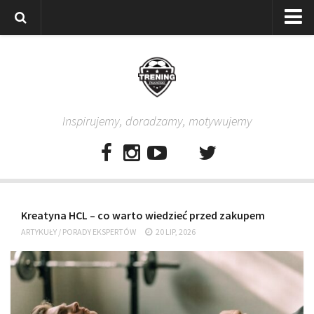
Strona główna
Wszystkie
Piłkarze
Inspirujemy, doradzamy, motywujemy
Rodzice
Trenerzy
Testy piłkarskie
Baza video
Kreatyna HCL – co warto wiedzieć przed zakupem
Baza ćwiczeń
ARTYKUŁY
/
PORADY EKSPERTÓW
20 LIP, 2026
Pro Training
Aplikacja
Aplikacja Pro Training – Trening Piłkarski
Plan treningowy “Piłkarski W-F w domu”