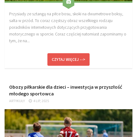
Przysiady ze sztangą na piłce bosu, skoki na dwumetrowe boksy,
salta w przód. To coraz częstszy obraz wszelkiego rodzaju
poradników internetowych dotyczących przygotowania
motorycznego w sporcie. Coraz częściej natomiast zapominamy o
tym, że na...
CZYTAJ WIĘCEJ -->
Obozy piłkarskie dla dzieci – inwestycja w przyszłość
młodego sportowca
ARTYKUŁY
4 LIP, 2025