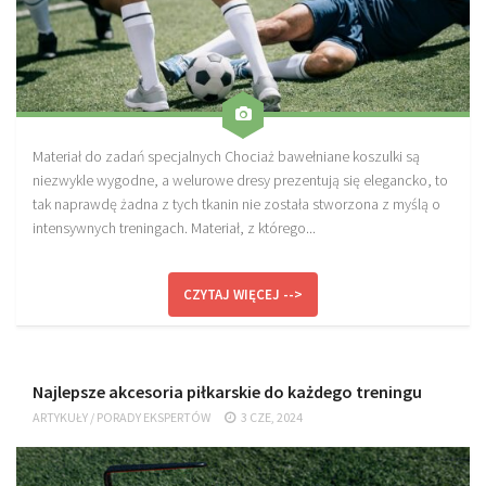
Materiał do zadań specjalnych Chociaż bawełniane koszulki są
niezwykle wygodne, a welurowe dresy prezentują się elegancko, to
tak naprawdę żadna z tych tkanin nie została stworzona z myślą o
intensywnych treningach. Materiał, z którego...
CZYTAJ WIĘCEJ -->
Najlepsze akcesoria piłkarskie do każdego treningu
ARTYKUŁY
/
PORADY EKSPERTÓW
3 CZE, 2024