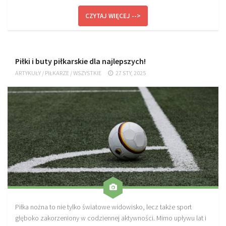
CZYTAJ WIĘCEJ -->
Piłki i buty piłkarskie dla najlepszych!
ARTYKUŁY
/
PIŁKARZE
/
WSZYSTKIE
27 STY, 2025
Piłka nożna to nie tylko światowe widowisko, lecz także sport
głęboko zakorzeniony w codziennej aktywności. Mimo upływu lat i