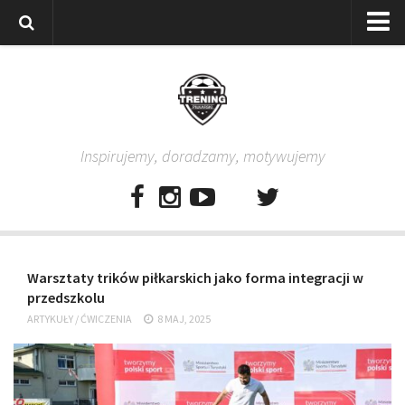
Strona główna
Wszystkie
Piłkarze
Inspirujemy, doradzamy, motywujemy
Rodzice
Trenerzy
Testy piłkarskie
Baza video
​Warsztaty trików piłkarskich jako forma integracji w
Baza ćwiczeń
przedszkolu
Pro Training
ARTYKUŁY
/
ĆWICZENIA
8 MAJ, 2025
Aplikacja
Aplikacja Pro Training – Trening Piłkarski
Plan treningowy “Piłkarski W-F w domu”