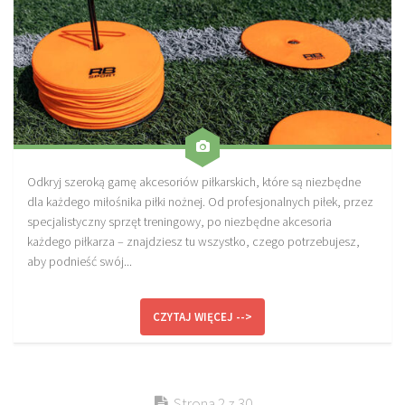
Odkryj szeroką gamę akcesoriów piłkarskich, które są niezbędne
dla każdego miłośnika piłki nożnej. Od profesjonalnych piłek, przez
specjalistyczny sprzęt treningowy, po niezbędne akcesoria
każdego piłkarza – znajdziesz tu wszystko, czego potrzebujesz,
aby podnieść swój...
CZYTAJ WIĘCEJ -->
Strona 2 z 30