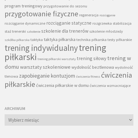
program treningowy
przygotowanie do sezonu
przygotowanie fizyczne
regeneracja
rozciąganie
rozciąganie statyczne
rozciąganie dynamiczne
rozgrzewka
stabilizacja
szkolenie dla trenerów
staż trenerski
szkolenie młodzieży
szkolenie
taktyka piłkarska
taktyka
technika piłkarska
testy piłkarskie
szkółka piłkarska
trening
trening indywidualny
piłkarski
trening w
trening siłowy
trening piłkarski warsztaty
domu
warsztaty szkoleniowe
wydolność beztlenowa
wydolność
ćwiczenia
zapobieganie kontuzjom
tlenowa
ćwiczenia fitness
piłkarskie
ćwiczenia piłkarskie w domu
ćwiczenia wzmacniające
ARCHIWUM
Archiwum