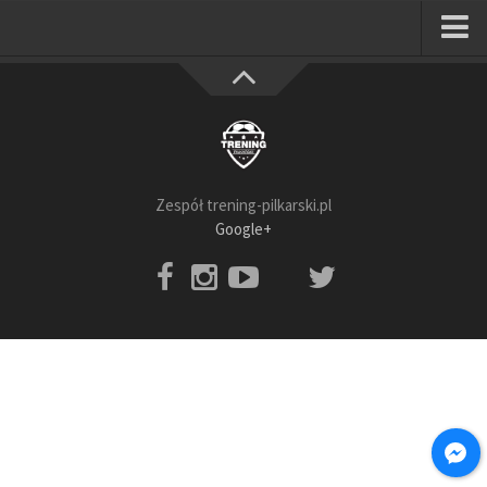
Strona główna
Wszystkie
Piłkarze
Rodzice
Zespół trening-pilkarski.pl
Trenerzy
Google+
Testy piłkarskie
Baza video
Baza ćwiczeń
Pro Training
Aplikacja
Aplikacja Pro Training – Trening Piłkarski
Plan treningowy “Piłkarski W-F w domu”