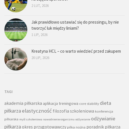
2 LUT, 2026
Jak prawidłowo ustawiać się do pressingu, by nie
tworzyć luk między liniami?
1 LIP, 2026
Kreatyna HCL – co warto wiedzieć przed zakupem
20 LIP, 2026
TAGI
dieta
akademia piłkarska
aplikacja treningowa
core stability
piłkarza
elastyczność
filozofia szkoleniowa
konferencja
odżywianie
piłkarska
myśl szkoleniowa
nawodnienie organizmu
odżywianie
piłkarza
okres przygotowawczy
poradnik piłkarza
piłka nożna