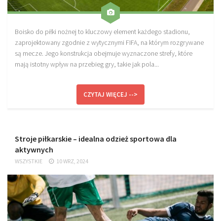
Boisko do piłki nożnej to kluczowy element każdego stadionu,
zaprojektowany zgodnie z wytycznymi FIFA, na którym rozgrywane
są mecze. Jego konstrukcja obejmuje wyznaczone strefy, które
mają istotny wpływ na przebieg gry, takie jak pola...
CZYTAJ WIĘCEJ -->
Stroje piłkarskie – idealna odzież sportowa dla
aktywnych
WSZYSTKIE
10 WRZ, 2024