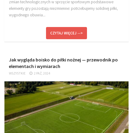
zmian technologicznych w sprzęcie sportowym podstawowe
elementy gry pozostają niezmienne: potrzebujemy solidnej piłki,
wygodnego obuwia...
CZYTAJ WIĘCEJ -->
Jak wygląda boisko do piłki nożnej — przewodnik po
elementach i wymiarach
WSZYSTKIE
2 PAŹ, 2024