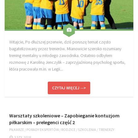
Witajcie, Po dłuższej przerwie, dziś poruszę temat często
bagatelizowany przez trenerów. Mianowicie szeroko rozumiany
trening mentalny u młodego zawodnika. Ostatnio odbyłem
rozmowę z Karoliną Jenczylik – zaprzyjaźnioną psycholog sportu,
która pracowała m.in. w Legii...
CZYTAJ WIĘCEJ -->
Warsztaty szkoleniowe – Zapobieganie kontuzjom
piłkarskim – prelegenci część 2
PIŁKARZE
/
PORADY EKSPERTÓW
/
RODZICE
/
SZKOLENIA
/
TRENERZY
3 STY, 2018