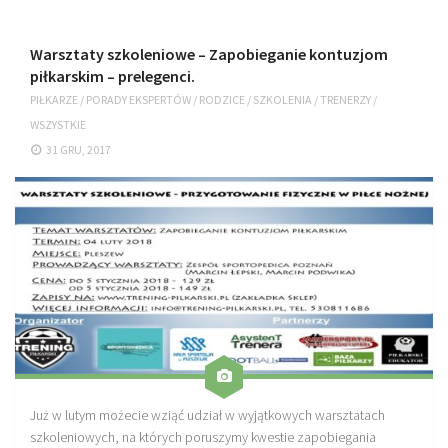
Warsztaty szkoleniowe – Zapobieganie kontuzjom
piłkarskim – prelegenci.
PIŁKARZE
/
PORADY EKSPERTÓW
/
RODZICE
/
SZKOLENIA
/
TRENERZY
/
WSZYSTKIE
31 GRU, 2017
Już w lutym możecie wziąć udział w wyjątkowych warsztatach
szkoleniowych, na których poruszymy kwestie zapobiegania