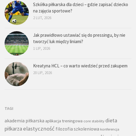
Szkółka piłkarska dla dzieci – gdzie zapisać dziecko
na zajęcia sportowe?
2 LUT, 2026
Jak prawidłowo ustawiać się do pressingu, by nie
tworzyć luk między liniami?
1 LIP, 2026
Kreatyna HCL – co warto wiedzieć przed zakupem
20 LIP, 2026
TAGI
dieta
akademia piłkarska
aplikacja treningowa
core stability
piłkarza
elastyczność
filozofia szkoleniowa
konferencja