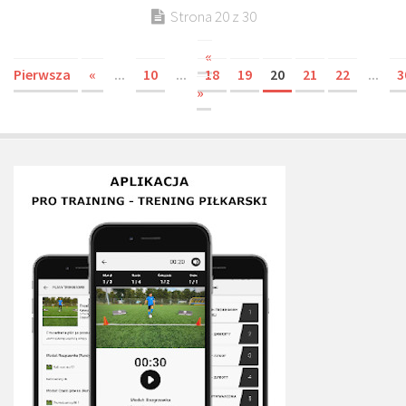
Strona 20 z 30
«
Pierwsza
«
...
10
...
18
19
20
21
22
...
3
»