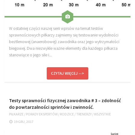
W ostatniej części naszej serii wpisów na temat testów
sprawnościowych piłkarzy zajmiemy się testowanie wydolności
beztlenowej (anaerobowej) zawodnika oraz jego wytrzymałości
biegowej. Dwa niezwykle ważne elementy dla każdego piłkarza
stanowiące o jego sile i...
CZYTAJ WIĘCEJ -->
Testy sprawności fizycznej zawodnika # 3 – zdolność
do powtarzalności sprintów i zwinność.
PIŁKARZE
/
PORADY EKSPERTÓW
/
RODZICE
/
TRENERZY
/
WSZYSTKIE
19 GRU, 2017