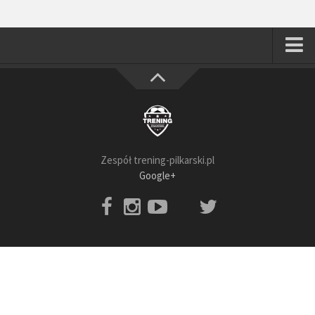
Strona główna
Wszystkie
Piłkarze
Rodzice
Zespół trening-pilkarski.pl
Trenerzy
Google+
Testy piłkarskie
Baza video
Baza ćwiczeń
Pro Training
Aplikacja