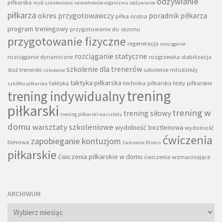
odżywianie
piłkarska
myśl szkoleniowa
nawodnienie organizmu
odżywianie
piłkarza
okres przygotowawczy
poradnik piłkarza
piłka nożna
program treningowy
przygotowanie do sezonu
przygotowanie fizyczne
regeneracja
rozciąganie
rozciąganie statyczne
rozciąganie dynamiczne
rozgrzewka
stabilizacja
szkolenie dla trenerów
staż trenerski
szkolenie młodzieży
szkolenie
taktyka piłkarska
taktyka
technika piłkarska
testy piłkarskie
szkółka piłkarska
trening
trening indywidualny
piłkarski
trening w
trening siłowy
trening piłkarski warsztaty
domu
warsztaty szkoleniowe
wydolność beztlenowa
wydolność
ćwiczenia
zapobieganie kontuzjom
tlenowa
ćwiczenia fitness
piłkarskie
ćwiczenia piłkarskie w domu
ćwiczenia wzmacniające
ARCHIWUM
Archiwum