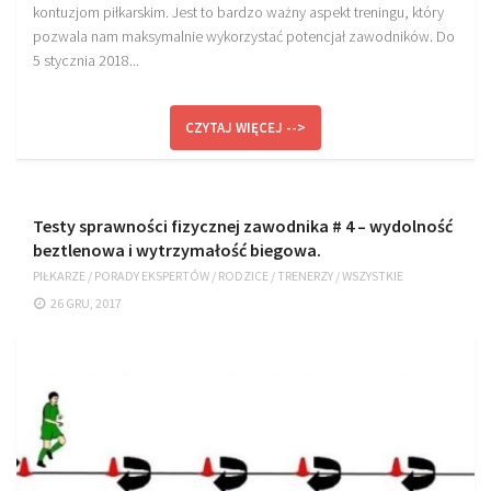
kontuzjom piłkarskim. Jest to bardzo ważny aspekt treningu, który
pozwala nam maksymalnie wykorzystać potencjał zawodników. Do
5 stycznia 2018...
CZYTAJ WIĘCEJ -->
Testy sprawności fizycznej zawodnika # 4 – wydolność
beztlenowa i wytrzymałość biegowa.
PIŁKARZE
/
PORADY EKSPERTÓW
/
RODZICE
/
TRENERZY
/
WSZYSTKIE
26 GRU, 2017