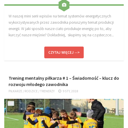
Plan treningowy szybkość i dynamika
Program przygotowania fizycznego
W naszej mini serii wpisów na temat systemów energetycznych
wykorzystywanych przez zawodnika poruszymy temat produkcji
Program treningu siłowego
energii. W jaki sposób nasze ciało produkuje energię po to, aby
Program treningu biegowego
kurczyć nasze mięśnie? Dokładniej, skupimy się na cząsteczce...
Sklep
CZYTAJ WIĘCEJ -->
Edukacja
Plany treningowe
Aplikacja Pro Training
Trening mentalny piłkarza # 1 – Świadomość – klucz do
Sprzęt treningowy
rozwoju młodego zawodnika
Kontakt
PIŁKARZE
/
RODZICE
/
TRENERZY
9 STY, 2018
O nas
Od autorów
Kontakt