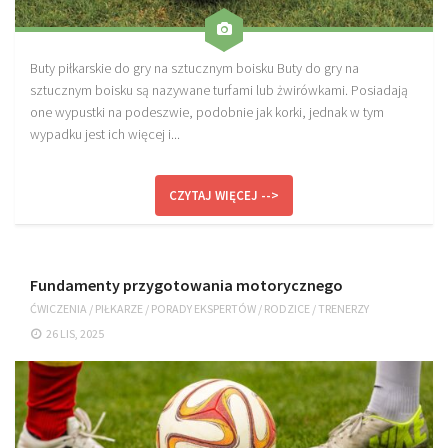
Buty piłkarskie do gry na sztucznym boisku Buty do gry na
sztucznym boisku są nazywane turfami lub żwirówkami. Posiadają
one wypustki na podeszwie, podobnie jak korki, jednak w tym
wypadku jest ich więcej i...
CZYTAJ WIĘCEJ -->
Fundamenty przygotowania motorycznego
ĆWICZENIA
/
PIŁKARZE
/
PORADY EKSPERTÓW
/
RODZICE
/
TRENERZY
26 LIS, 2025