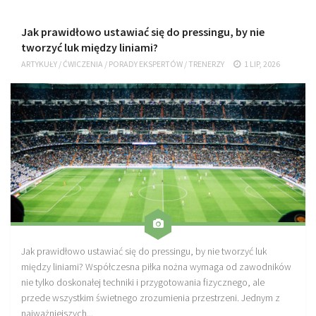
Plan treningowy szybkość i dynamika
Jak prawidłowo ustawiać się do pressingu, by nie
Program przygotowania fizycznego
tworzyć luk między liniami?
Program treningu siłowego
ARTYKUŁY
/
ĆWICZENIA
/
PORADY EKSPERTÓW
/
TRENERZY
1 LIP, 2026
Program treningu biegowego
Sklep
Edukacja
Plany treningowe
Aplikacja Pro Training
Sprzęt treningowy
Kontakt
O nas
Jak prawidłowo ustawiać się do pressingu, by nie tworzyć luk
między liniami? Współczesna piłka nożna wymaga od zawodników
Od autorów
nie tylko doskonałej techniki i przygotowania fizycznego, ale
Kontakt
przede wszystkim świetnego zrozumienia przestrzeni. Jednym z
najważniejszych...