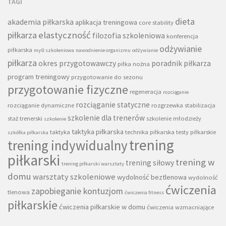
TAGI
dieta
akademia piłkarska
aplikacja treningowa
core stability
piłkarza
elastyczność
filozofia szkoleniowa
konferencja
odżywianie
piłkarska
myśl szkoleniowa
nawodnienie organizmu
odżywianie
piłkarza
okres przygotowawczy
poradnik piłkarza
piłka nożna
program treningowy
przygotowanie do sezonu
przygotowanie fizyczne
regeneracja
rozciąganie
rozciąganie statyczne
rozciąganie dynamiczne
rozgrzewka
stabilizacja
szkolenie dla trenerów
staż trenerski
szkolenie młodzieży
szkolenie
taktyka piłkarska
taktyka
technika piłkarska
testy piłkarskie
szkółka piłkarska
trening
trening indywidualny
piłkarski
trening w
trening siłowy
trening piłkarski warsztaty
domu
warsztaty szkoleniowe
wydolność beztlenowa
wydolność
ćwiczenia
zapobieganie kontuzjom
tlenowa
ćwiczenia fitness
piłkarskie
ćwiczenia piłkarskie w domu
ćwiczenia wzmacniające