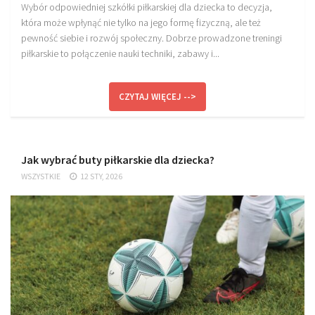
Wybór odpowiedniej szkółki piłkarskiej dla dziecka to decyzja,
która może wpłynąć nie tylko na jego formę fizyczną, ale też
pewność siebie i rozwój społeczny. Dobrze prowadzone treningi
piłkarskie to połączenie nauki techniki, zabawy i...
CZYTAJ WIĘCEJ -->
Jak wybrać buty piłkarskie dla dziecka?
WSZYSTKIE
12 STY, 2026