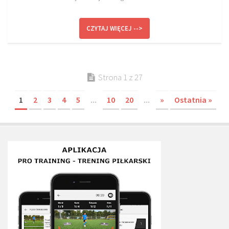
CZYTAJ WIĘCEJ -->
Strona 1 z 27
1
2
3
4
5
...
10
20
...
»
Ostatnia »