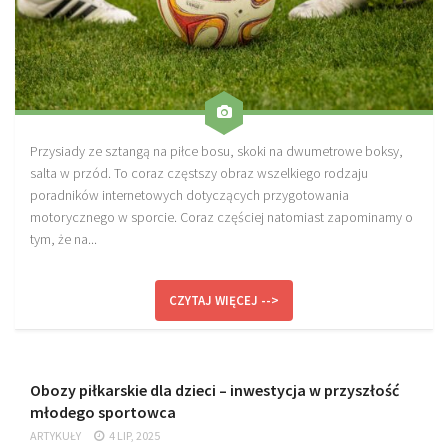
Przysiady ze sztangą na piłce bosu, skoki na dwumetrowe boksy,
salta w przód. To coraz częstszy obraz wszelkiego rodzaju
poradników internetowych dotyczących przygotowania
motorycznego w sporcie. Coraz częściej natomiast zapominamy o
tym, że na...
CZYTAJ WIĘCEJ -->
Obozy piłkarskie dla dzieci – inwestycja w przyszłość
młodego sportowca
ARTYKUŁY
4 LIP, 2025