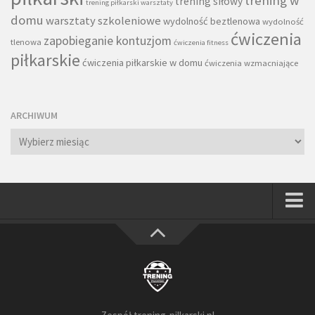
trening w
trening siłowy
trening piłkarski warsztaty
domu
warsztaty szkoleniowe
wydolność beztlenowa
wydolność
ćwiczenia
zapobieganie kontuzjom
tlenowa
ćwiczenia fitness
piłkarskie
ćwiczenia piłkarskie w domu
ćwiczenia wzmacniające
ARCHIWUM
Archiwum
Strona główna
Wszystkie
Piłkarze
Rodzice