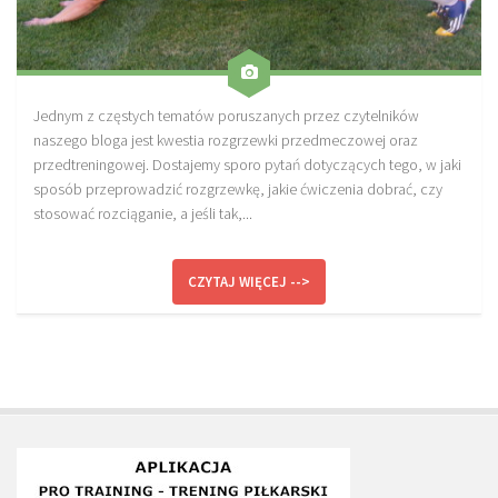
Jednym z częstych tematów poruszanych przez czytelników
naszego bloga jest kwestia rozgrzewki przedmeczowej oraz
przedtreningowej. Dostajemy sporo pytań dotyczących tego, w jaki
sposób przeprowadzić rozgrzewkę, jakie ćwiczenia dobrać, czy
stosować rozciąganie, a jeśli tak,...
CZYTAJ WIĘCEJ -->