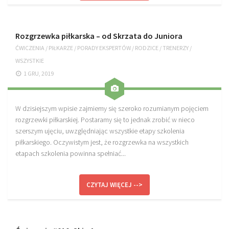
Plan treningowy szybkość i dynamika
Program przygotowania fizycznego
Rozgrzewka piłkarska – od Skrzata do Juniora
Program treningu siłowego
ĆWICZENIA
/
PIŁKARZE
/
PORADY EKSPERTÓW
/
RODZICE
/
TRENERZY
/
Program treningu biegowego
WSZYSTKIE
1 GRU, 2019
Sklep
Edukacja
W dzisiejszym wpisie zajmiemy się szeroko rozumianym pojęciem
Plany treningowe
rozgrzewki piłkarskiej. Postaramy się to jednak zrobić w nieco
Aplikacja Pro Training
szerszym ujęciu, uwzględniając wszystkie etapy szkolenia
piłkarskiego. Oczywistym jest, że rozgrzewka na wszystkich
Sprzęt treningowy
etapach szkolenia powinna spełniać...
Kontakt
O nas
CZYTAJ WIĘCEJ -->
Od autorów
Kontakt