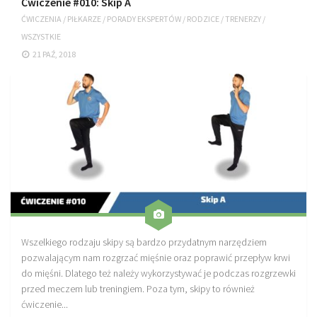
Ćwiczenie #010: Skip A
ĆWICZENIA
/
PIŁKARZE
/
PORADY EKSPERTÓW
/
RODZICE
/
TRENERZY
/
WSZYSTKIE
21 PAŹ, 2018
Wszelkiego rodzaju skipy są bardzo przydatnym narzędziem
pozwalającym nam rozgrzać mięśnie oraz poprawić przepływ krwi
do mięśni. Dlatego też należy wykorzystywać je podczas rozgrzewki
przed meczem lub treningiem. Poza tym, skipy to również
ćwiczenie...