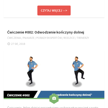
CZYTAJ WIĘCEJ -->
Ćwiczenie #002: Odwodzenie kończyny dolnej
ĆWICZENIA
/
PIŁKARZE
/
PORADY EKSPERTÓW
/
RODZICE
/
TRENERZY
27 SIE, 2018
Ćwiczenie, które dzisiaj prezentujemy wykorzystywane jest często