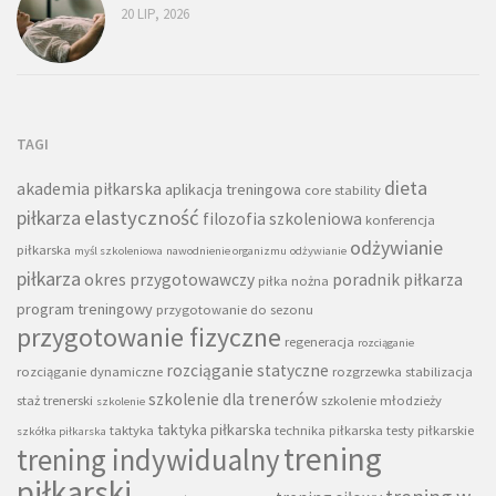
20 LIP, 2026
TAGI
dieta
akademia piłkarska
aplikacja treningowa
core stability
piłkarza
elastyczność
filozofia szkoleniowa
konferencja
odżywianie
piłkarska
myśl szkoleniowa
nawodnienie organizmu
odżywianie
piłkarza
okres przygotowawczy
poradnik piłkarza
piłka nożna
program treningowy
przygotowanie do sezonu
przygotowanie fizyczne
regeneracja
rozciąganie
rozciąganie statyczne
rozciąganie dynamiczne
rozgrzewka
stabilizacja
szkolenie dla trenerów
staż trenerski
szkolenie młodzieży
szkolenie
taktyka piłkarska
taktyka
technika piłkarska
testy piłkarskie
szkółka piłkarska
trening
trening indywidualny
piłkarski