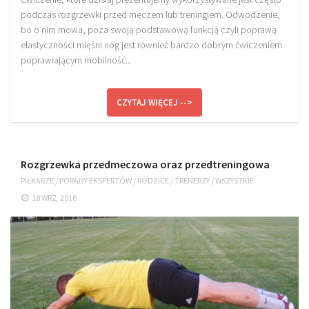
podczas rozgrzewki przed meczem lub treningiem. Odwodzenie,
bo o nim mowa, poza swoją podstawową funkcją czyli poprawą
elastyczności mięśni nóg jest również bardzo dobrym ćwiczeniem
poprawiającym mobilność...
CZYTAJ WIĘCEJ -->
Rozgrzewka przedmeczowa oraz przedtreningowa
PIŁKARZE
/
PORADY EKSPERTÓW
/
RODZICE
/
TRENERZY
/
WSZYSTKIE
18 WRZ, 2016