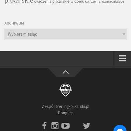
piłkarskie
ćwiczenia piłkarskie w domu
ćwiczenia wzmacniające
ARCHIWUM
Archiwum
Strona główna
Wszystkie
Piłkarze
Rodzice
Zespół trening-pilkarski.pl
Trenerzy
Google+
Testy piłkarskie