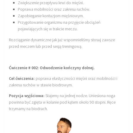
Zwiększenie przepływu krwi do mięśni.
Plan treningowy szybkość i dynamika
Poprawa mobilności oraz zakresu ruchów.
Program przygotowania fizycznego
Zapobieganie kontuzjom mięśniowym.
Przygotowanie organizmu na przyjęcie obciążeń
Program treningu siłowego
pojawiających się w trakcie meczu.
Program treningu biegowego
Rozciąganie dynamiczne jak już wspomnieliśmy stosuj zawsze
Sklep
przed meczem lub przed sesją treningową.
Edukacja
Plany treningowe
Ćwiczenie # 002: Odwodzenie kończyny dolnej.
Aplikacja Pro Training
Cel ćwiczenia:
poprawa elastyczności mięśni oraz mobilności i
Sprzęt treningowy
zakresu ruchów w stawie biodrowym.
Kontakt
Pozycja wyjściowa:
Stajemy na jednej nodze. Uniesiona noga
powinna być zgięta w kolanie pod kątem około 90 stopni. Ręce
O nas
trzymamy na biodrach.
Od autorów
Kontakt