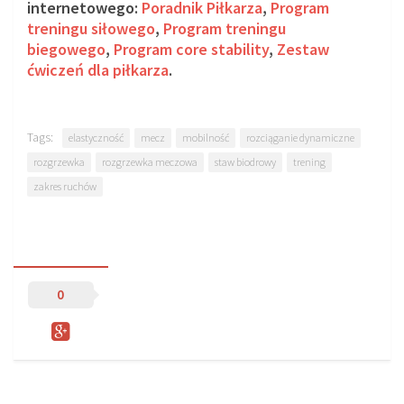
internetowego:
Poradnik Piłkarza
,
Program
treningu siłowego
,
Program treningu
biegowego
,
Program core stability
,
Zestaw
ćwiczeń dla piłkarza
.
Tags:
elastyczność
mecz
mobilność
rozciąganie dynamiczne
rozgrzewka
rozgrzewka meczowa
staw biodrowy
trening
zakres ruchów
0