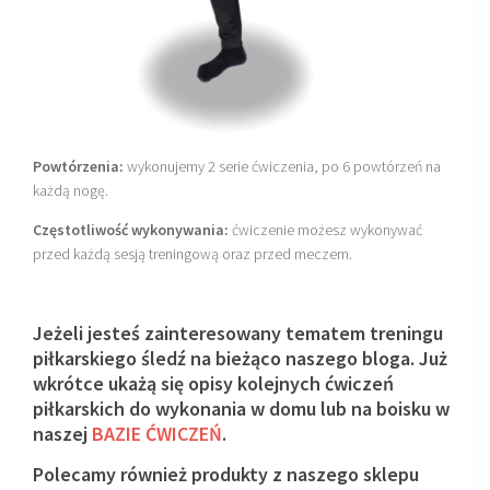
Powtórzenia:
wykonujemy 2 serie ćwiczenia, po 6 powtórzeń na
każdą nogę.
Częstotliwość wykonywania:
ćwiczenie możesz wykonywać
przed każdą sesją treningową oraz przed meczem.
Jeżeli jesteś zainteresowany tematem treningu
piłkarskiego śledź na bieżąco naszego bloga. Już
wkrótce ukażą się opisy kolejnych ćwiczeń
piłkarskich do wykonania w domu lub na boisku w
naszej
BAZIE ĆWICZEŃ
.
Polecamy również produkty z naszego sklepu