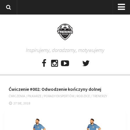
Strona główna
Wszystkie
Piłkarze
Inspirujemy, doradzamy, motywujemy
Rodzice
Trenerzy
Testy piłkarskie
Baza video
Ćwiczenie #002: Odwodzenie kończyny dolnej
Baza ćwiczeń
ĆWICZENIA
/
PIŁKARZE
/
PORADY EKSPERTÓW
/
RODZICE
/
TRENERZY
Pro Training
27 SIE, 2018
Aplikacja
Aplikacja Pro Training – Trening Piłkarski
Plan treningowy “Piłkarski W-F w domu”