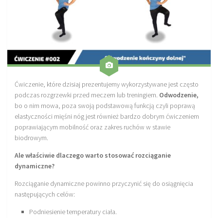
Sprzęt treningowy
Poręcze do ćwiczeń PRO TRAINING
Drążki do ćwiczeń PRO TRAINING
Guma oporowa PRO TRAINING
PRODUKTY
Ćwiczenie, które dzisiaj prezentujemy wykorzystywane jest często
podczas rozgrzewki przed meczem lub treningiem.
Odwodzenie,
Piłkarska Kuchnia
bo o nim mowa, poza swoją podstawową funkcją czyli poprawą
Poradnik Piłkarza
elastyczności mięśni nóg jest również bardzo dobrym ćwiczeniem
poprawiającym mobilność oraz zakres ruchów w stawie
Zeszyt Trenera
biodrowym.
Dziennik Piłkarza
Ale właściwie dlaczego warto stosować rozciąganie
Planer Trenera – dziennik, konspekty, notatki
dynamiczne?
Plany treningowe
Rozciąganie dynamiczne powinno przyczynić się do osiągnięcia
Program treningowy zapobieganie kontuzjom
następujących celów:
Plan treningowy core stability
Podniesienie temperatury ciała.