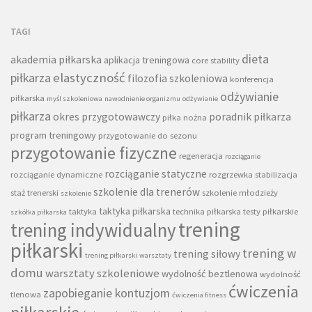
TAGI
dieta
akademia piłkarska
aplikacja treningowa
core stability
piłkarza
elastyczność
filozofia szkoleniowa
konferencja
odżywianie
piłkarska
myśl szkoleniowa
nawodnienie organizmu
odżywianie
piłkarza
okres przygotowawczy
poradnik piłkarza
piłka nożna
program treningowy
przygotowanie do sezonu
przygotowanie fizyczne
regeneracja
rozciąganie
rozciąganie statyczne
rozciąganie dynamiczne
rozgrzewka
stabilizacja
szkolenie dla trenerów
staż trenerski
szkolenie młodzieży
szkolenie
taktyka piłkarska
taktyka
technika piłkarska
testy piłkarskie
szkółka piłkarska
trening
trening indywidualny
piłkarski
trening w
trening siłowy
trening piłkarski warsztaty
domu
warsztaty szkoleniowe
wydolność beztlenowa
wydolność
ćwiczenia
zapobieganie kontuzjom
tlenowa
ćwiczenia fitness