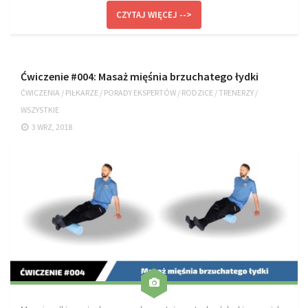
CZYTAJ WIĘCEJ -->
Ćwiczenie #004: Masaż mięśnia brzuchatego łydki
ĆWICZENIA
/
PIŁKARZE
/
PORADY EKSPERTÓW
/
RODZICE
/
TRENERZY
/
WSZYSTKIE
3 WRZ, 2018