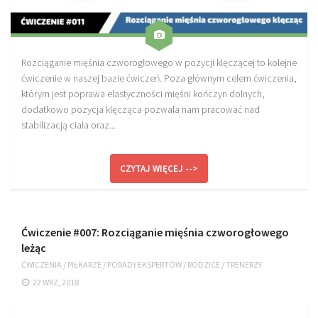
Rozciąganie mięśnia czworogłowego w pozycji klęczącej to kolejne
ćwiczenie w naszej bazie ćwiczeń. Poza głównym celem ćwiczenia,
którym jest poprawa elastyczności mięśni kończyn dolnych,
dodatkowo pozycja klęcząca pozwala nam pracować nad
stabilizacją ciała oraz...
CZYTAJ WIĘCEJ -->
Ćwiczenie #007: Rozciąganie mięśnia czworogłowego
leżąc
ĆWICZENIA
/
PIŁKARZE
/
PORADY EKSPERTÓW
/
RODZICE
/
TRENERZY
22 WRZ, 2018