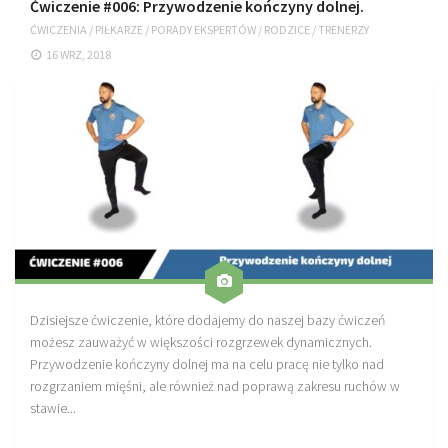
Ćwiczenie #006: Przywodzenie kończyny dolnej.
ĆWICZENIA
/
PIŁKARZE
/
PORADY EKSPERTÓW
/
RODZICE
/
TRENERZY
16 WRZ, 2018
Dzisiejsze ćwiczenie, które dodajemy do naszej bazy ćwiczeń
możesz zauważyć w większości rozgrzewek dynamicznych.
Przywodzenie kończyny dolnej ma na celu pracę nie tylko nad
rozgrzaniem mięśni, ale również nad poprawą zakresu ruchów w
stawie...