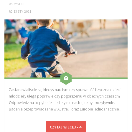
WSZYSTKIE
Sprzęt treningowy
13 STY, 2021
Poręcze do ćwiczeń PRO TRAINING
Drążki do ćwiczeń PRO TRAINING
Guma oporowa PRO TRAINING
PRODUKTY
Piłkarska Kuchnia
Poradnik Piłkarza
Zeszyt Trenera
Dziennik Piłkarza
Zastanawialiście się kiedyś nad tym czy sprawność fizyczna dzieci i
młodzieży ulega poprawie czy pogorszeniu w obecnych czasach?
Planer Trenera – dziennik, konspekty, notatki
Odpowiedź na to pytanie niestety nie nastraja zbyt pozytywnie.
Plany treningowe
Badania przeprowadzane w Australii oraz Europie jednoznacznie...
Program treningowy zapobieganie kontuzjom
Plan treningowy core stability
CZYTAJ WIĘCEJ -->