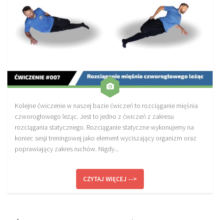
Kolejne ćwiczenie w naszej bazie ćwiczeń to rozciąganie mięśnia
czworogłowego leżąc. Jest to jedno z ćwiczeń z zakresu
rozciągania statycznego. Rozciąganie statyczne wykonujemy na
koniec sesji treningowej jako element wyciszający organizm oraz
poprawiający zakres ruchów. Nigdy...
CZYTAJ WIĘCEJ -->