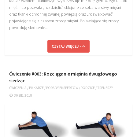
Masaż wałkiem piankowym wykorzystuje metodę głębokiego ucisku
mięśni co pozwala „rozdzielić” sklejone ze sobą warstwy mięśni
oraz tkanki ochronnej zwanej powięzią oraz „rozwałkować”
pojawiające się z czasem zrosty mięśni. Pojawiające się zrosty
powodują skrócenie...
CZYTAJ WIĘCEJ -->
Ćwiczenie #003: Rozciąganie mięśnia dwugłowego
siedząc
ĆWICZENIA
/
PIŁKARZE
/
PORADY EKSPERTÓW
/
RODZICE
/
TRENERZY
30 SIE, 2018