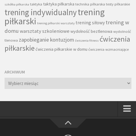
taktyka piłkarska
taktyka
technika piłkarska
testy piłkarskie
szkółka piłkarska
trening
trening indywidualny
piłkarski
trening w
trening siłowy
trening piłkarski warsztaty
domu
warsztaty szkoleniowe
wydolność beztlenowa
wydolność
ćwiczenia
zapobieganie kontuzjom
tlenowa
ćwiczenia fitness
piłkarskie
ćwiczenia piłkarskie w domu
ćwiczenia wzmacniające
ARCHIWUM
Archiwum
Strona główna
Wszystkie