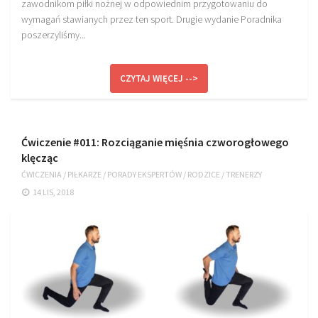
zawodnikom piłki nożnej w odpowiednim przygotowaniu do
wymagań stawianych przez ten sport. Drugie wydanie Poradnika
poszerzyliśmy...
CZYTAJ WIĘCEJ -->
Ćwiczenie #011: Rozciąganie mięśnia czworogłowego
klęcząc
ĆWICZENIA
/
PIŁKARZE
/
PORADY EKSPERTÓW
/
RODZICE
/
TRENERZY
14 LIS, 2018