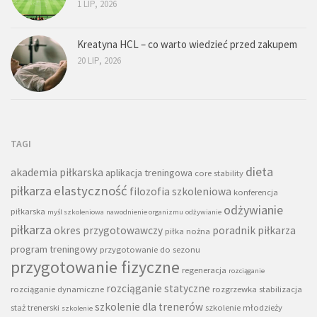
1 LIP, 2026
Kreatyna HCL – co warto wiedzieć przed zakupem
20 LIP, 2026
TAGI
dieta
akademia piłkarska
aplikacja treningowa
core stability
piłkarza
elastyczność
filozofia szkoleniowa
konferencja
odżywianie
piłkarska
myśl szkoleniowa
nawodnienie organizmu
odżywianie
piłkarza
okres przygotowawczy
poradnik piłkarza
piłka nożna
program treningowy
przygotowanie do sezonu
przygotowanie fizyczne
regeneracja
rozciąganie
rozciąganie statyczne
rozciąganie dynamiczne
rozgrzewka
stabilizacja
szkolenie dla trenerów
staż trenerski
szkolenie młodzieży
szkolenie