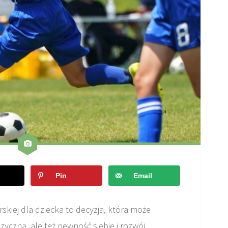
Pin
Email
skiej dla dziecka to decyzja, która może
izyczną, ale też pewność siebie i rozwój