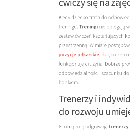
ćwiczy się na zaję
Kiedy dziecko trafia do odpowiedn
treningu.
Treningi
nie polegają w
zestaw ćwiczeń kształtujących ko
przestrzenną. W miarę postępów
pozycje piłkarskie
, dzięki czem
funkcjonuje drużyna. Dobrze p
odpowiedzialności i szacunku do 
boiskiem.
Trenerzy i indywi
do rozwoju umieję
Istotną rolę odgrywają
trenerzy