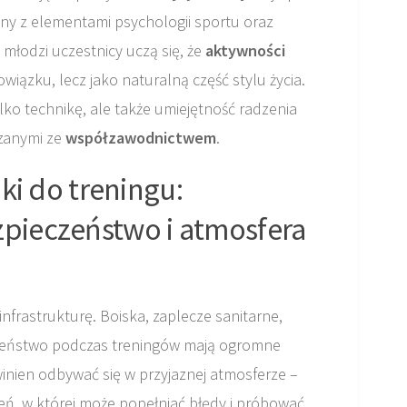
ny z elementami psychologii sportu oraz
młodzi uczestnicy uczą się, że
aktywności
owiązku, lecz jako naturalną część stylu życia.
lko technikę, ale także umiejętność radzenia
ązanymi ze
współzawodnictwem
.
i do treningu:
ezpieczeństwo i atmosfera
nfrastrukturę. Boiska, zaplecze sanitarne,
zeństwo podczas treningów mają ogromne
nien odbywać się w przyjaznej atmosferze –
zeń, w której może popełniać błędy i próbować