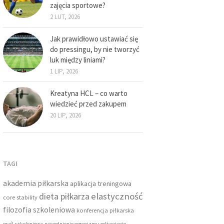
zajęcia sportowe?
2 LUT, 2026
Jak prawidłowo ustawiać się
do pressingu, by nie tworzyć
luk między liniami?
1 LIP, 2026
Kreatyna HCL – co warto
wiedzieć przed zakupem
20 LIP, 2026
TAGI
akademia piłkarska
aplikacja treningowa
dieta piłkarza
elastyczność
core stability
filozofia szkoleniowa
konferencja piłkarska
myśl szkoleniowa
nawodnienie organizmu
odżywianie