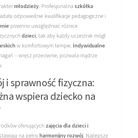
rakter
młodzieży
. Profesjonalna
szkółka
adała odpowiednie kwalifikacje pedagogiczne i
enie
powinno uwzględniać różnice
izycznych
dzieci
, tak aby każdy uczestnik mógł
arskich
w komfortowym tempie.
Indywidualne
agań – wręcz przeciwnie, pozwala mądrze
.
 i sprawność fizyczna:
żna wspiera dziecko na
?
środków oferujących
zajęcia dla dzieci i
 stawiają na pełny
harmonijny rozwój
. Najlepsze