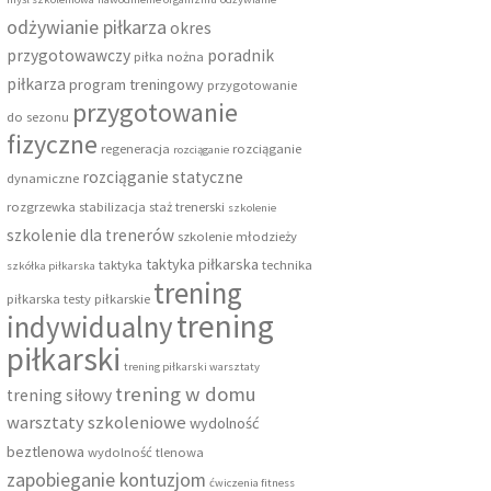
odżywianie piłkarza
okres
przygotowawczy
poradnik
piłka nożna
piłkarza
program treningowy
przygotowanie
przygotowanie
do sezonu
fizyczne
regeneracja
rozciąganie
rozciąganie
rozciąganie statyczne
dynamiczne
rozgrzewka
stabilizacja
staż trenerski
szkolenie
szkolenie dla trenerów
szkolenie młodzieży
taktyka piłkarska
taktyka
technika
szkółka piłkarska
trening
piłkarska
testy piłkarskie
trening
indywidualny
piłkarski
trening piłkarski warsztaty
trening w domu
trening siłowy
warsztaty szkoleniowe
wydolność
beztlenowa
wydolność tlenowa
zapobieganie kontuzjom
ćwiczenia fitness