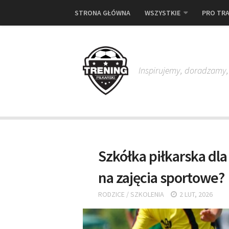
STRONA GŁÓWNA
WSZYSTKIE
PRO TRA
Inspirujemy, doradzamy
Szkółka piłkarska dla
na zajęcia sportowe?
RODZICE
/
SZKOLENIA
2 LUT, 2026