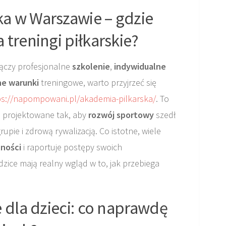
a w Warszawie – gdzie
 treningi piłkarskie?
 łączy profesjonalne
szkolenie
,
indywidualne
e warunki
treningowe, warto przyjrzeć się
ps://napompowani.pl/akademia-pilkarska/
. To
 projektowane tak, aby
rozwój sportowy
szedł
upie i zdrową rywalizacją. Co istotne, wiele
lności
i raportuje postępy swoich
dzice mają realny wgląd w to, jak przebiega
e dla dzieci: co naprawdę