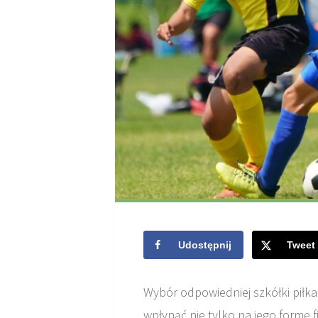
Udostępnij
Tweet
Wybór odpowiedniej szkółki piłkar
wpłynąć nie tylko na jego formę f