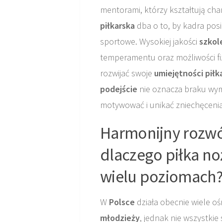
mentorami, którzy kształtują cha
piłkarska
dba o to, by kadra posi
sportowe. Wysokiej jakości
szkol
temperamentu oraz możliwości f
rozwijać swoje
umiejętności piłk
podejście
nie oznacza braku wym
motywować i unikać zniechęcenia
Harmonijny rozwój
dlaczego piłka no
wielu poziomach
W
Polsce
działa obecnie wiele o
młodzieży
, jednak nie wszystkie