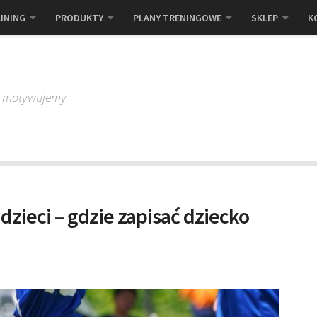
INING
PRODUKTY
PLANY TRENINGOWE
SKLEP
K
, motywujemy
 dzieci – gdzie zapisać dziecko