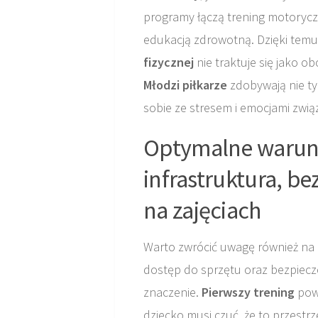
programy łączą trening motorycz
edukacją zdrowotną. Dzięki temu 
fizycznej
nie traktuje się jako ob
Młodzi piłkarze
zdobywają nie ty
sobie ze stresem i emocjami zwi
Optymalne warunk
infrastruktura, b
na zajęciach
Warto zwrócić uwagę również na i
dostęp do sprzętu oraz bezpiec
znaczenie.
Pierwszy trening
powi
dziecko musi czuć, że to przestr