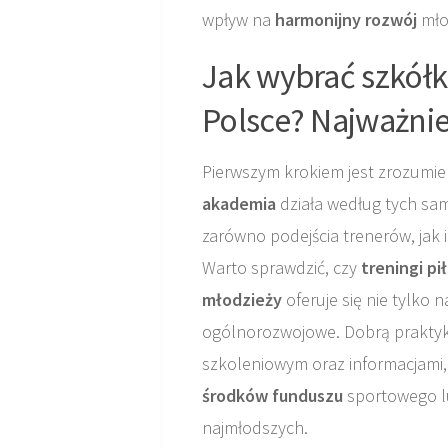
wpływ na
harmonijny rozwój
mło
Jak wybrać szkółkę
Polsce? Najważnie
Pierwszym krokiem jest zrozumie
akademia
działa według tych sa
zarówno podejścia trenerów, jak i
Warto sprawdzić, czy
treningi pi
młodzieży
oferuje się nie tylko n
ogólnorozwojowe. Dobrą praktyk
szkoleniowym oraz informacjami, 
środków funduszu
sportowego lu
najmłodszych.