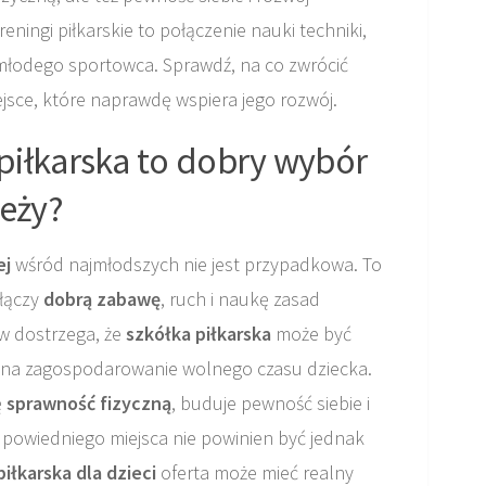
ningi piłkarskie to połączenie nauki techniki,
młodego sportowca. Sprawdź, na co zwrócić
jsce, które naprawdę wspiera jego rozwój.
piłkarska to dobry wybór
ieży?
ej
wśród najmłodszych nie jest przypadkowa. To
 łączy
dobrą zabawę
, ruch i naukę zasad
ów dostrzega, że
szkółka piłkarska
może być
m na zagospodarowanie wolnego czasu dziecka.
ę
sprawność fizyczną
, buduje pewność siebie i
powiedniego miejsca nie powinien być jednak
piłkarska dla dzieci
oferta może mieć realny