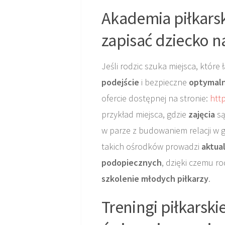
Akademia piłkarsk
zapisać dziecko na
Jeśli rodzic szuka miejsca, które
podejście
i bezpieczne
optymaln
ofercie dostępnej na stronie:
htt
przykład miejsca, gdzie
zajęcia
są
w parze z budowaniem relacji w gr
takich ośrodków prowadzi
aktua
podopiecznych
, dzięki czemu ro
szkolenie młodych piłkarzy
.
Treningi piłkarski