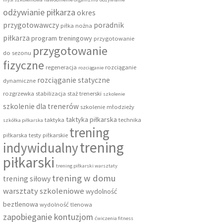
odżywianie piłkarza
okres
przygotowawczy
poradnik
piłka nożna
piłkarza
program treningowy
przygotowanie
przygotowanie
do sezonu
fizyczne
regeneracja
rozciąganie
rozciąganie
rozciąganie statyczne
dynamiczne
rozgrzewka
stabilizacja
staż trenerski
szkolenie
szkolenie dla trenerów
szkolenie młodzieży
taktyka piłkarska
taktyka
technika
szkółka piłkarska
trening
piłkarska
testy piłkarskie
trening
indywidualny
piłkarski
trening piłkarski warsztaty
trening w domu
trening siłowy
warsztaty szkoleniowe
wydolność
beztlenowa
wydolność tlenowa
zapobieganie kontuzjom
ćwiczenia fitness