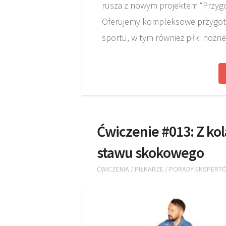
rusza z nowym projektem “Przyg
Oferujemy kompleksowe przygot
sportu, w tym również piłki nożne
Ćwiczenie #013: Z ko
stawu skokowego
ĆWICZENIA
/
PIŁKARZE
/
PORADY EKSPERT