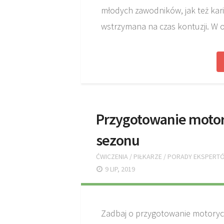
młodych zawodników, jak też kar
wstrzymana na czas kontuzji. W
Przygotowanie motor
sezonu
ĆWICZENIA
/
PIŁKARZE
/
PORADY EKSPERT
9 LIP, 2019
Zadbaj o przygotowanie motorycz