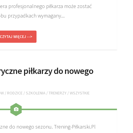
iera profesjonalnego piłkarza może zostać
 obu przypadkach wymagany...
CZYTAJ WIĘCEJ -->
yczne piłkarzy do nowego
ÓW
/
RODZICE
/
SZKOLENIA
/
TRENERZY
/
WSZYSTKIE
ne do nowego sezonu. Trening-Piłkarski.Pl