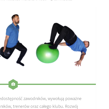
 niedostępność zawodników, wywołują poważne
ików, trenerów oraz całego klubu. Rozwój