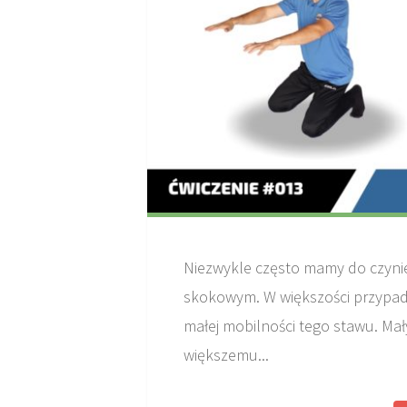
Niezwykle często mamy do czynie
skokowym. W większości przypad
małej mobilności tego stawu. Ma
większemu...