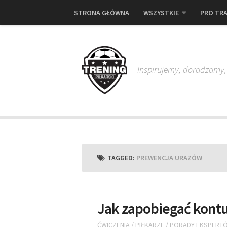
STRONA GŁÓWNA
WSZYSTKIE
PRO TRA
Inspirujemy, doradzamy
TAGGED:
PREWENCJA URAZÓW
Jak zapobiegać kontu
ĆWICZENIA
/
PIŁKARZE
/
PORADY EKSPERT