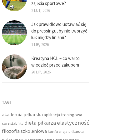
zajęcia sportowe?
2 LUT, 2026
Jak prawidłowo ustawiać się
do pressingu, by nie tworzyć
luk między liniami?
1 LIP, 2026
Kreatyna HCL – co warto
wiedzieć przed zakupem
20 LIP, 2026
TAGI
akademia piłkarska
aplikacja treningowa
dieta piłkarza
elastyczność
core stability
filozofia szkoleniowa
konferencja piłkarska
myśl szkoleniowa
nawodnienie organizmu
odżywianie