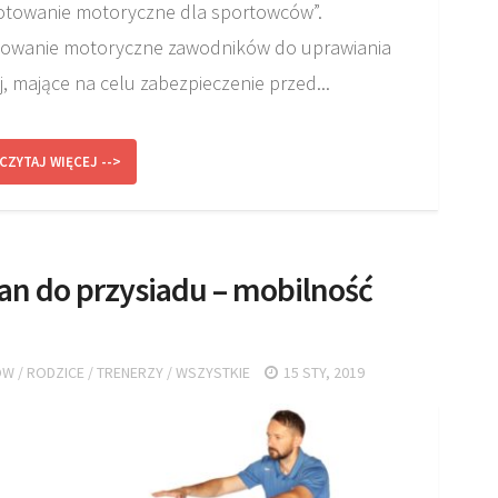
otowanie motoryczne dla sportowców”.
owanie motoryczne zawodników do uprawiania
j, mające na celu zabezpieczenie przed...
CZYTAJ WIĘCEJ -->
lan do przysiadu – mobilność
ÓW
/
RODZICE
/
TRENERZY
/
WSZYSTKIE
15 STY, 2019