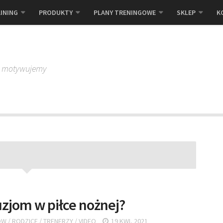
INING
PRODUKTY
PLANY TRENINGOWE
SKLEP
K
, motywujemy
zjom w piłce nożnej?
ÓW
/
RODZICE
/
TRENERZY
/
VIDEO
19 KWI, 2021