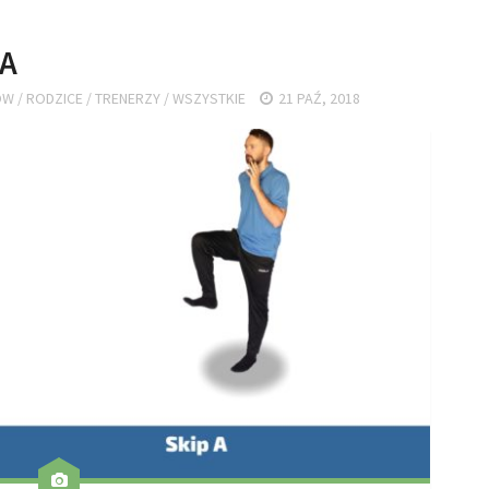
 A
ÓW
/
RODZICE
/
TRENERZY
/
WSZYSTKIE
21 PAŹ, 2018