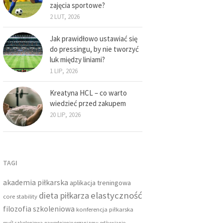
zajęcia sportowe?
2 LUT, 2026
Jak prawidłowo ustawiać się
do pressingu, by nie tworzyć
luk między liniami?
1 LIP, 2026
Kreatyna HCL – co warto
wiedzieć przed zakupem
20 LIP, 2026
TAGI
akademia piłkarska
aplikacja treningowa
dieta piłkarza
elastyczność
core stability
filozofia szkoleniowa
konferencja piłkarska
myśl szkoleniowa
nawodnienie organizmu
odżywianie