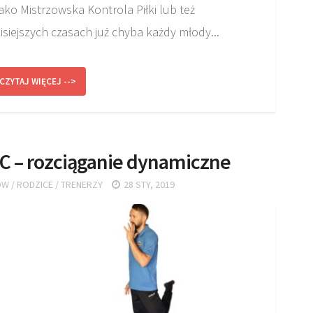
ko Mistrzowska Kontrola Piłki lub też
zisiejszych czasach już chyba każdy młody...
CZYTAJ WIĘCEJ -->
 C – rozciąganie dynamiczne
ÓW
/
RODZICE
/
TRENERZY
28 STY, 2019