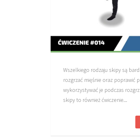
Wszelkiego rodzaju skipy są ba
rozgrzać mięśnie oraz poprawić p
wykorzystywać je podczas rozgrz
skipy to również ćwiczenie...