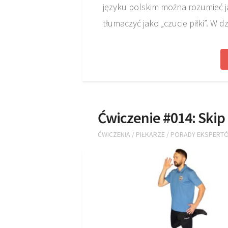
języku polskim można rozumieć ja
tłumaczyć jako „czucie piłki”. W d
Ćwiczenie #014: Skip
ĆWICZENIA
/
PIŁKARZE
/
PORADY EKSPERT