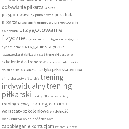
odżywianie piłkarza
okres
przygotowawczy
poradnik
piłka nożna
piłkarza
program treningowy
przygotowanie
przygotowanie
do sezonu
fizyczne
regeneracja
rozciąganie
rozciąganie
rozciąganie statyczne
dynamiczne
rozgrzewka
stabilizacja
staż trenerski
szkolenie
szkolenie dla trenerów
szkolenie młodzieży
taktyka piłkarska
taktyka
technika
szkółka piłkarska
trening
piłkarska
testy piłkarskie
trening
indywidualny
piłkarski
trening piłkarski warsztaty
trening w domu
trening siłowy
warsztaty szkoleniowe
wydolność
beztlenowa
wydolność tlenowa
zapobieganie kontuzjom
ćwiczenia fitness