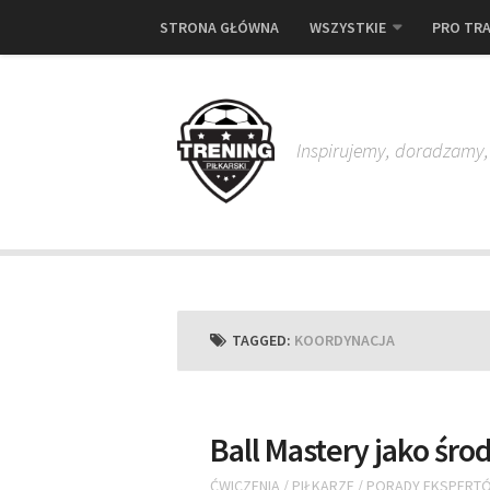
STRONA GŁÓWNA
WSZYSTKIE
PRO TRA
Inspirujemy, doradzamy
TAGGED:
KOORDYNACJA
Ball Mastery jako śr
ĆWICZENIA
/
PIŁKARZE
/
PORADY EKSPERT