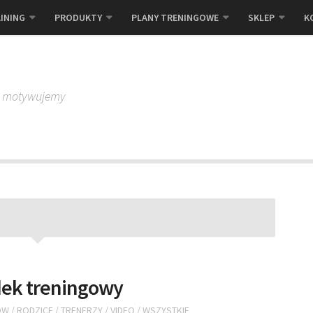
INING
PRODUKTY
PLANY TRENINGOWE
SKLEP
K
, motywujemy
odek treningowy
ÓW
/
RODZICE
/
TRENERZY
/
VIDEO
/
WSZYSTKIE