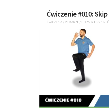
Ćwiczenie #010: Skip
ĆWICZENIA
/
PIŁKARZE
/
PORADY EKSPERT