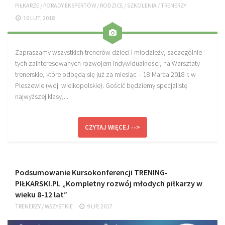
PIŁKARZE
/
PORADY EKSPERTÓW
/
RODZICE
/
SZKOLENIA
/
TRENERZY
Sprzęt treningowy
16 LUT, 2018
Poręcze do ćwiczeń PRO TRAINING
Drążki do ćwiczeń PRO TRAINING
Zapraszamy wszystkich trenerów dzieci i młodzieży, szczególnie
tych zainteresowanych rozwojem indywidualności, na Warsztaty
Guma oporowa PRO TRAINING
trenerskie, które odbędą się już za miesiąc – 18 Marca 2018 r. w
PRODUKTY
Pleszewie (woj. wielkopolskie). Gościć będziemy specjalistę
najwyższej klasy,...
Piłkarska Kuchnia
Poradnik Piłkarza
CZYTAJ WIĘCEJ -->
Zeszyt Trenera
Dziennik Piłkarza
Planer Trenera – dziennik, konspekty, notatki
Podsumowanie Kursokonferencji TRENING-
Plany treningowe
PIŁKARSKI.PL „Kompletny rozwój młodych piłkarzy w
wieku 8-12 lat”
Program treningowy zapobieganie kontuzjom
TRENERZY
/
WSZYSTKIE
9 LIP, 2017
Plan treningowy core stability