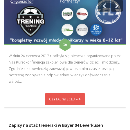
Plan treningowy szybkość i dynamika
Program przygotowania fizycznego
Program treningu siłowego
Program treningu biegowego
Sklep
Edukacja
W dniu 24 czerwca 2017 r. odbyła się pierwsza organizowana przez
Nas Kursokonferencja szkoleniowa dla trenerów dzieci i młodzieży.
Plany treningowe
Zgodnie z zapowiedzią zauważając w ostatnim czasie rosnącą
Aplikacja Pro Training
potrzebę zdobywania odpowiedniej wiedzy i doświadczenia
wśród...
Sprzęt treningowy
Kontakt
CZYTAJ WIĘCEJ -->
O nas
Od autorów
Kontakt
Zapisy na staż trenerski w Bayer 04 Leverkusen