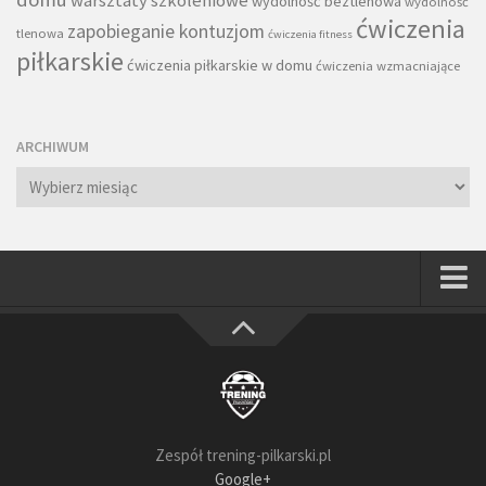
warsztaty szkoleniowe
wydolność beztlenowa
wydolność
ćwiczenia
zapobieganie kontuzjom
tlenowa
ćwiczenia fitness
piłkarskie
ćwiczenia piłkarskie w domu
ćwiczenia wzmacniające
ARCHIWUM
Archiwum
Strona główna
Wszystkie
Piłkarze
Rodzice
Zespół trening-pilkarski.pl
Trenerzy
Google+