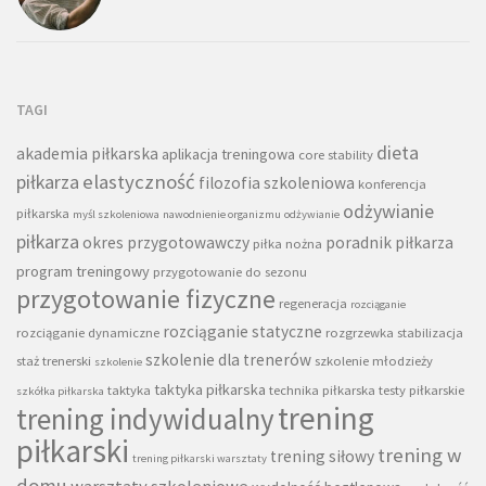
TAGI
dieta
akademia piłkarska
aplikacja treningowa
core stability
piłkarza
elastyczność
filozofia szkoleniowa
konferencja
odżywianie
piłkarska
myśl szkoleniowa
nawodnienie organizmu
odżywianie
piłkarza
okres przygotowawczy
poradnik piłkarza
piłka nożna
program treningowy
przygotowanie do sezonu
przygotowanie fizyczne
regeneracja
rozciąganie
rozciąganie statyczne
rozciąganie dynamiczne
rozgrzewka
stabilizacja
szkolenie dla trenerów
staż trenerski
szkolenie młodzieży
szkolenie
taktyka piłkarska
taktyka
technika piłkarska
testy piłkarskie
szkółka piłkarska
trening
trening indywidualny
piłkarski
trening w
trening siłowy
trening piłkarski warsztaty
domu