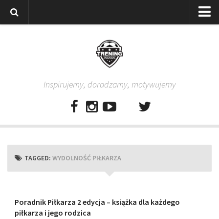
Strona główna
Wszystkie
Piłkarze
Inspirujemy, doradzamy, motywujemy
Rodzice
Trenerzy
Testy piłkarskie
Baza video
Baza ćwiczeń
TAGGED:
WYDOLNOŚĆ PIŁKARZA
Pro Training
Aplikacja
Aplikacja Pro Training – Trening Piłkarski
Poradnik Piłkarza 2 edycja – książka dla każdego
piłkarza i jego rodzica
Plan treningowy “Piłkarski W-F w domu”