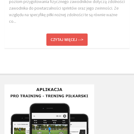
poziom przygotowania fizycznego zawodników dotyczą zdolności
zawodnika do powtarzalności sprintów oraz jego zwinności. Ze
względu na specyfikę piłki nożnej zdolności te są równie ważne
co...
CZYTAJ WIĘCEJ -->