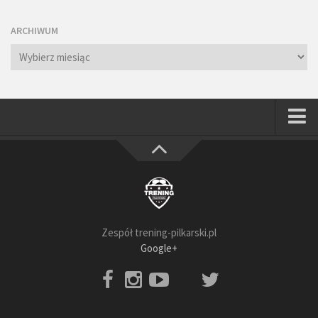
ARCHIWUM
Archiwum
Strona główna
Wszystkie
Piłkarze
Rodzice
Zespół trening-pilkarski.pl
Trenerzy
Google+
Testy piłkarskie
Baza video
Baza ćwiczeń