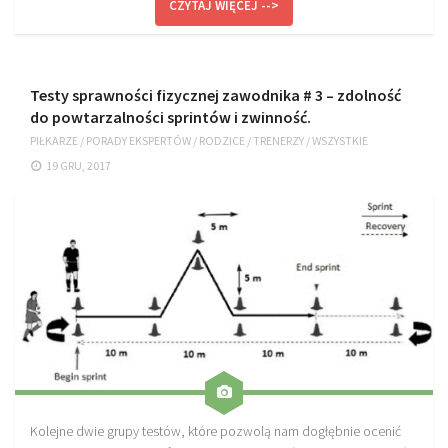
CZYTAJ WIĘCEJ -->
Plan treningowy szybkość i dynamika
Program przygotowania fizycznego
Program treningu siłowego
Testy sprawności fizycznej zawodnika # 3 – zdolność
Program treningu biegowego
do powtarzalności sprintów i zwinność.
PIŁKARZE
/
PORADY EKSPERTÓW
/
RODZICE
/
TRENERZY
/
WSZYSTKIE
Sklep
19 GRU, 2017
Edukacja
Plany treningowe
Aplikacja Pro Training
Sprzęt treningowy
Kontakt
O nas
Od autorów
Kontakt
Kolejne dwie grupy testów, które pozwolą nam dogłębnie ocenić