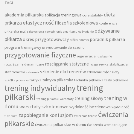
TAGI
dieta
akademia piłkarska
aplikacja treningowa
core stability
piłkarza
elastyczność
filozofia szkoleniowa
konferencja
odżywianie
piłkarska
myśl szkoleniowa
nawodnienie organizmu
odżywianie
piłkarza
okres przygotowawczy
poradnik piłkarza
piłka nożna
program treningowy
przygotowanie do sezonu
przygotowanie fizyczne
regeneracja
rozciąganie
rozciąganie statyczne
rozciąganie dynamiczne
rozgrzewka
stabilizacja
szkolenie dla trenerów
staż trenerski
szkolenie młodzieży
szkolenie
taktyka piłkarska
taktyka
technika piłkarska
testy piłkarskie
szkółka piłkarska
trening
trening indywidualny
piłkarski
trening w
trening siłowy
trening piłkarski warsztaty
domu
warsztaty szkoleniowe
wydolność beztlenowa
wydolność
ćwiczenia
zapobieganie kontuzjom
tlenowa
ćwiczenia fitness
piłkarskie
ćwiczenia piłkarskie w domu
ćwiczenia wzmacniające