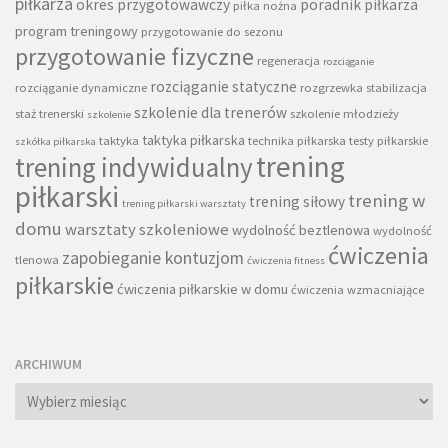
piłkarza
okres przygotowawczy
poradnik piłkarza
piłka nożna
program treningowy
przygotowanie do sezonu
przygotowanie fizyczne
regeneracja
rozciąganie
rozciąganie statyczne
rozciąganie dynamiczne
rozgrzewka
stabilizacja
szkolenie dla trenerów
staż trenerski
szkolenie młodzieży
szkolenie
taktyka piłkarska
taktyka
technika piłkarska
testy piłkarskie
szkółka piłkarska
trening
trening indywidualny
piłkarski
trening w
trening siłowy
trening piłkarski warsztaty
domu
warsztaty szkoleniowe
wydolność beztlenowa
wydolność
ćwiczenia
zapobieganie kontuzjom
tlenowa
ćwiczenia fitness
piłkarskie
ćwiczenia piłkarskie w domu
ćwiczenia wzmacniające
ARCHIWUM
Archiwum