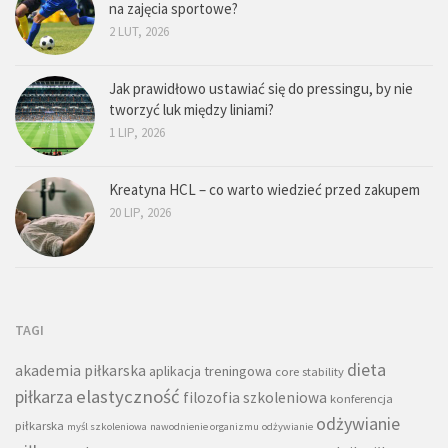
na zajęcia sportowe?
2 LUT, 2026
Jak prawidłowo ustawiać się do pressingu, by nie
tworzyć luk między liniami?
1 LIP, 2026
Kreatyna HCL – co warto wiedzieć przed zakupem
20 LIP, 2026
TAGI
dieta
akademia piłkarska
aplikacja treningowa
core stability
piłkarza
elastyczność
filozofia szkoleniowa
konferencja
odżywianie
piłkarska
myśl szkoleniowa
nawodnienie organizmu
odżywianie