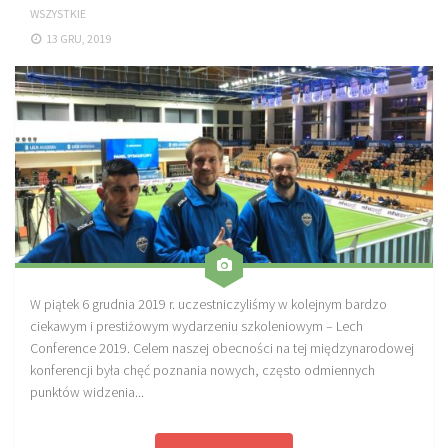
WSZYSTKIE
Sprzęt treningowy
13 GRU, 2019
Poręcze do ćwiczeń PRO TRAINING
Drążki do ćwiczeń PRO TRAINING
Guma oporowa PRO TRAINING
PRODUKTY
Piłkarska Kuchnia
Poradnik Piłkarza
Zeszyt Trenera
Dziennik Piłkarza
W piątek 6 grudnia 2019 r. uczestniczyliśmy w kolejnym bardzo
ciekawym i prestiżowym wydarzeniu szkoleniowym – Lech
Planer Trenera – dziennik, konspekty, notatki
Conference 2019. Celem naszej obecności na tej międzynarodowej
Plany treningowe
konferencji była chęć poznania nowych, często odmiennych
punktów widzenia...
Program treningowy zapobieganie kontuzjom
Plan treningowy core stability