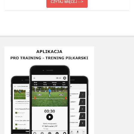
CZYTAJ WIĘCEJ -->
Plan treningowy szybkość i dynamika
Program przygotowania fizycznego
Program treningu siłowego
Program treningu biegowego
Sklep
Edukacja
Plany treningowe
Aplikacja Pro Training
Sprzęt treningowy
Kontakt
O nas
Od autorów
Kontakt