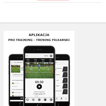
Plan treningowy szybkość i dynamika
Program przygotowania fizycznego
Program treningu siłowego
Program treningu biegowego
Sklep
Edukacja
Plany treningowe
Aplikacja Pro Training
Sprzęt treningowy
Kontakt
O nas
Od autorów
Kontakt