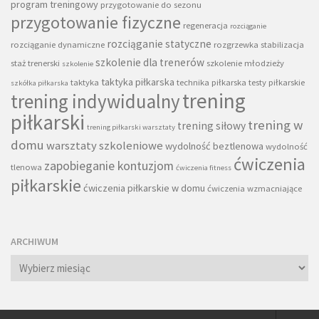
program treningowy
przygotowanie do sezonu
przygotowanie fizyczne
regeneracja
rozciąganie
rozciąganie statyczne
rozciąganie dynamiczne
rozgrzewka
stabilizacja
szkolenie dla trenerów
staż trenerski
szkolenie młodzieży
szkolenie
taktyka piłkarska
taktyka
technika piłkarska
testy piłkarskie
szkółka piłkarska
trening
trening indywidualny
piłkarski
trening w
trening siłowy
trening piłkarski warsztaty
domu
warsztaty szkoleniowe
wydolność beztlenowa
wydolność
ćwiczenia
zapobieganie kontuzjom
tlenowa
ćwiczenia fitness
piłkarskie
ćwiczenia piłkarskie w domu
ćwiczenia wzmacniające
ARCHIWUM
Archiwum