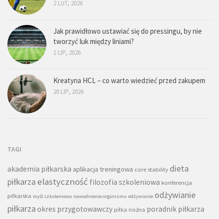
2 LUT, 2026
Jak prawidłowo ustawiać się do pressingu, by nie
tworzyć luk między liniami?
1 LIP, 2026
Kreatyna HCL – co warto wiedzieć przed zakupem
20 LIP, 2026
TAGI
dieta
akademia piłkarska
aplikacja treningowa
core stability
piłkarza
elastyczność
filozofia szkoleniowa
konferencja
odżywianie
piłkarska
myśl szkoleniowa
nawodnienie organizmu
odżywianie
piłkarza
okres przygotowawczy
poradnik piłkarza
piłka nożna