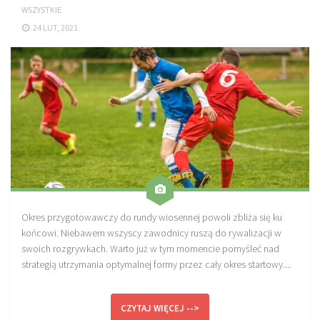
WSZYSTKIE
Sprzęt treningowy
24 LUT, 2021
Poręcze do ćwiczeń PRO TRAINING
Drążki do ćwiczeń PRO TRAINING
Guma oporowa PRO TRAINING
PRODUKTY
Piłkarska Kuchnia
Poradnik Piłkarza
Zeszyt Trenera
Dziennik Piłkarza
Okres przygotowawczy do rundy wiosennej powoli zbliża się ku
końcowi. Niebawem wszyscy zawodnicy ruszą do rywalizacji w
Planer Trenera – dziennik, konspekty, notatki
swoich rozgrywkach. Warto już w tym momencie pomyśleć nad
Plany treningowe
strategią utrzymania optymalnej formy przez cały okres startowy....
Program treningowy zapobieganie kontuzjom
Plan treningowy core stability
CZYTAJ WIĘCEJ -->