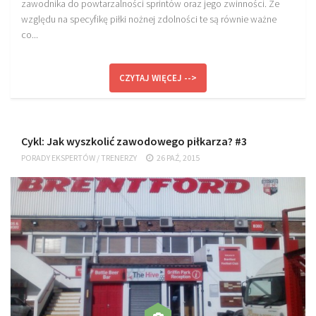
zawodnika do powtarzalności sprintów oraz jego zwinności. Ze
względu na specyfikę piłki nożnej zdolności te są równie ważne
co...
CZYTAJ WIĘCEJ -->
Cykl: Jak wyszkolić zawodowego piłkarza? #3
PORADY EKSPERTÓW
/
TRENERZY
26 PAŹ, 2015