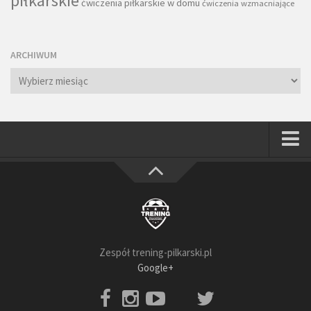
piłkarskie
ćwiczenia piłkarskie w domu
ćwiczenia wzmacniające
ARCHIWUM
Archiwum
Strona główna
Wszystkie
Piłkarze
Rodzice
Zespół trening-pilkarski.pl
Trenerzy
Google+
Testy piłkarskie