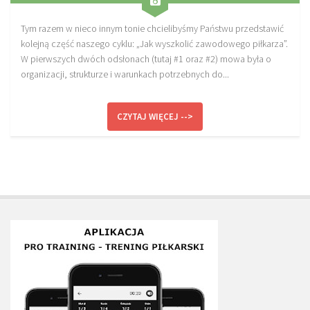
Tym razem w nieco innym tonie chcielibyśmy Państwu przedstawić
kolejną część naszego cyklu: „Jak wyszkolić zawodowego piłkarza”.
W pierwszych dwóch odsłonach (tutaj #1 oraz #2) mowa była o
organizacji, strukturze i warunkach potrzebnych do...
CZYTAJ WIĘCEJ -->