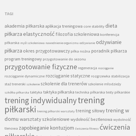
TAGI
dieta
akademia piłkarska
aplikacja treningowa
core stability
piłkarza
elastyczność
filozofia szkoleniowa
konferencja
odżywianie
piłkarska
myśl szkoleniowa
nawodnienie organizmu
odżywianie
piłkarza
okres przygotowawczy
poradnik piłkarza
piłka nożna
program treningowy
przygotowanie do sezonu
przygotowanie fizyczne
regeneracja
rozciąganie
rozciąganie statyczne
rozciąganie dynamiczne
rozgrzewka
stabilizacja
szkolenie dla trenerów
staż trenerski
szkolenie młodzieży
szkolenie
taktyka piłkarska
taktyka
technika piłkarska
testy piłkarskie
szkółka piłkarska
trening
trening indywidualny
piłkarski
trening w
trening siłowy
trening piłkarski warsztaty
domu
warsztaty szkoleniowe
wydolność beztlenowa
wydolność
ćwiczenia
zapobieganie kontuzjom
tlenowa
ćwiczenia fitness