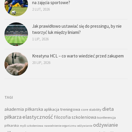
na zajęcia sportowe?
2 LUT, 2026
Jak prawidłowo ustawiać się do pressingu, by nie
tworzyć luk między liniami?
1 LIP, 2026
Kreatyna HCL – co warto wiedzieć przed zakupem
20 LIP, 2026
TAGI
dieta
akademia piłkarska
aplikacja treningowa
core stability
piłkarza
elastyczność
filozofia szkoleniowa
konferencja
odżywianie
piłkarska
myśl szkoleniowa
nawodnienie organizmu
odżywianie