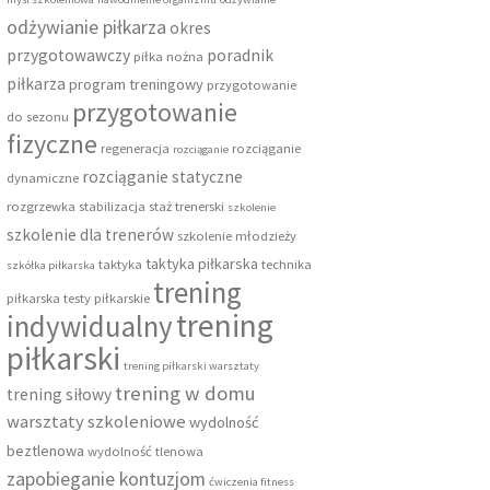
odżywianie piłkarza
okres
przygotowawczy
poradnik
piłka nożna
piłkarza
program treningowy
przygotowanie
przygotowanie
do sezonu
fizyczne
regeneracja
rozciąganie
rozciąganie
rozciąganie statyczne
dynamiczne
rozgrzewka
stabilizacja
staż trenerski
szkolenie
szkolenie dla trenerów
szkolenie młodzieży
taktyka piłkarska
taktyka
technika
szkółka piłkarska
trening
piłkarska
testy piłkarskie
trening
indywidualny
piłkarski
trening piłkarski warsztaty
trening w domu
trening siłowy
warsztaty szkoleniowe
wydolność
beztlenowa
wydolność tlenowa
zapobieganie kontuzjom
ćwiczenia fitness