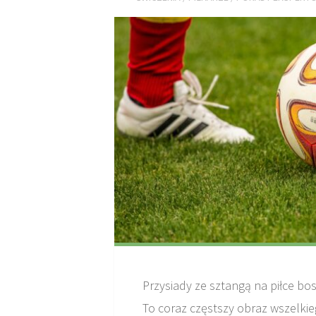
Przysiady ze sztangą na piłce bo
To coraz częstszy obraz wszelki