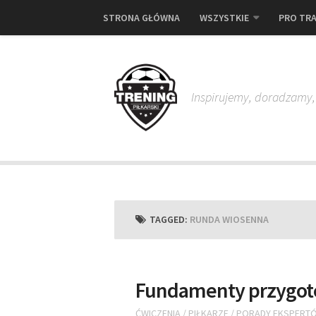
STRONA GŁÓWNA
WSZYSTKIE
PRO TRA
Inspirujemy, doradzamy
TAGGED:
RUNDA WIOSENNA
Fundamenty przygot
ĆWICZENIA
/
PIŁKARZE
/
PORADY EKSPERT