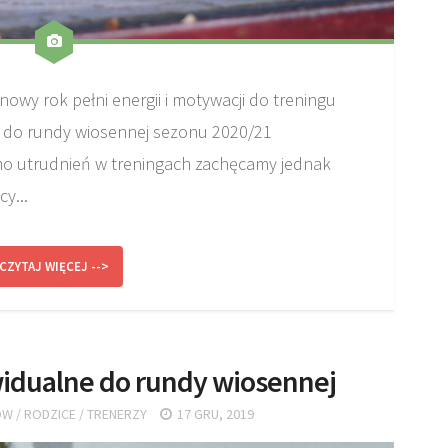
nowy rok pełni energii i motywacji do treningu
a do rundy wiosennej sezonu 2020/21
imo utrudnień w treningach zachęcamy jednak
y...
CZYTAJ WIĘCEJ -->
idualne do rundy wiosennej
ÓW
/
RODZICE
/
TRENERZY
17 GRU, 2019