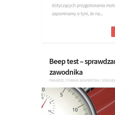
dotyczących przygotowania motor
zapominamy o tym, że na...
Beep test – sprawdz
zawodnika
PIŁKARZE
/
PORADY EKSPERTÓW
/
SZKOLE