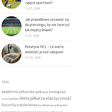
zajęcia sportowe?
2 LUT, 2026
Jak prawidłowo ustawiać się
do pressingu, by nie tworzyć
luk między liniami?
1 LIP, 2026
Kreatyna HCL – co warto
wiedzieć przed zakupem
20 LIP, 2026
TAGI
akademia piłkarska
aplikacja treningowa
dieta piłkarza
elastyczność
core stability
filozofia szkoleniowa
konferencja piłkarska
myśl szkoleniowa
nawodnienie organizmu
odżywianie