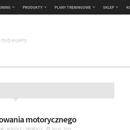
INING
PRODUKTY
PLANY TRENINGOWE
SKLEP
K
, motywujemy
owania motorycznego
ÓW
/
RODZICE
/
TRENERZY
26 LIS, 2025