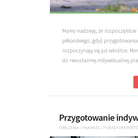
Mamy nadzieję, że rozpoczęliście 
piłkarskiego, gdyż przygotowani
rozpoczynają się już wkrótce. M
do nieustannej indywidualnej prac
Przygotowanie indyw
ĆWICZENIA
/
PIŁKARZE
/
PORADY EKSPERT