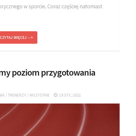
ycznego w sporcie. Coraz częściej natomiast
CZYTAJ WIĘCEJ -->
amy poziom przygotowania
NIA
/
TRENERZY
/
WSZYSTKIE
19 STY, 2021