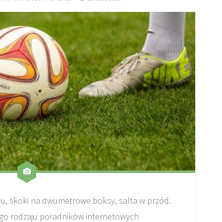
su, skoki na dwumetrowe boksy, salta w przód.
ego rodzaju poradników internetowych