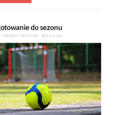
gotowanie do sezonu
E
/
TRENERZY
/
WSZYSTKIE
6 STY, 2021