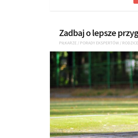
Zadbaj o lepsze przy
PIŁKARZE
/
PORADY EKSPERTÓW
/
RODZIC