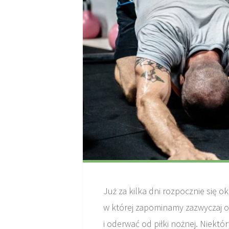
Już za kilka dni rozpocznie się 
w której zapominamy zazwyczaj o
i oderwać od piłki nożnej. Niektó