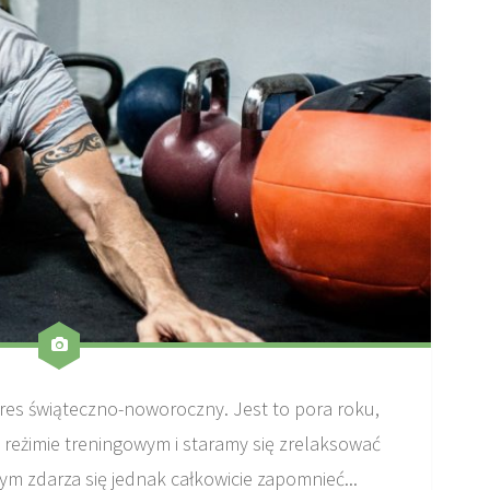
okres świąteczno-noworoczny. Jest to pora roku,
 reżimie treningowym i staramy się zrelaksować
rym zdarza się jednak całkowicie zapomnieć...