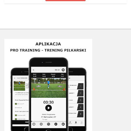
Plan treningowy szybkość i dynamika
Program przygotowania fizycznego
Program treningu siłowego
Program treningu biegowego
Sklep
Edukacja
Plany treningowe
Aplikacja Pro Training
Sprzęt treningowy
Kontakt
O nas
Od autorów
Kontakt