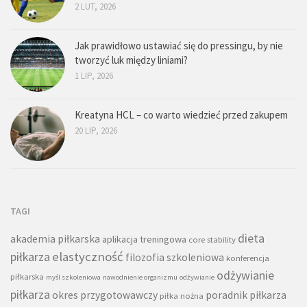
2 LUT, 2026
Jak prawidłowo ustawiać się do pressingu, by nie
tworzyć luk między liniami?
1 LIP, 2026
Kreatyna HCL – co warto wiedzieć przed zakupem
20 LIP, 2026
TAGI
dieta
akademia piłkarska
aplikacja treningowa
core stability
piłkarza
elastyczność
filozofia szkoleniowa
konferencja
odżywianie
piłkarska
myśl szkoleniowa
nawodnienie organizmu
odżywianie
piłkarza
okres przygotowawczy
poradnik piłkarza
piłka nożna