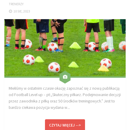
TRENERZY
Sprzęt treningowy
10 SIE, 2023
Poręcze do ćwiczeń PRO TRAINING
Drążki do ćwiczeń PRO TRAINING
Guma oporowa PRO TRAINING
PRODUKTY
Piłkarska Kuchnia
Poradnik Piłkarza
Zeszyt Trenera
Dziennik Piłkarza
Mieliśmy w ostatnim czasie okazję zapoznać się z nową publikacją
od Football Level up – pt:„Skuteczny piłkarz. Podejmowanie decyzji
Planer Trenera – dziennik, konspekty, notatki
przez zawodnika z piłką oraz 50 środków treningowych.” Jest to
Plany treningowe
bardzo ciekawa pozycja wydana w...
Program treningowy zapobieganie kontuzjom
Plan treningowy core stability
CZYTAJ WIĘCEJ -->