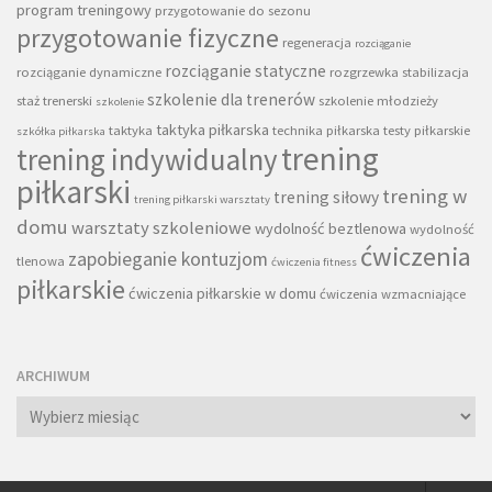
program treningowy
przygotowanie do sezonu
przygotowanie fizyczne
regeneracja
rozciąganie
rozciąganie statyczne
rozciąganie dynamiczne
rozgrzewka
stabilizacja
szkolenie dla trenerów
staż trenerski
szkolenie młodzieży
szkolenie
taktyka piłkarska
taktyka
technika piłkarska
testy piłkarskie
szkółka piłkarska
trening
trening indywidualny
piłkarski
trening w
trening siłowy
trening piłkarski warsztaty
domu
warsztaty szkoleniowe
wydolność beztlenowa
wydolność
ćwiczenia
zapobieganie kontuzjom
tlenowa
ćwiczenia fitness
piłkarskie
ćwiczenia piłkarskie w domu
ćwiczenia wzmacniające
ARCHIWUM
Archiwum