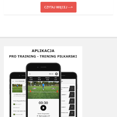
Plan treningowy szybkość i dynamika
CZYTAJ WIĘCEJ -->
Program przygotowania fizycznego
Program treningu siłowego
Program treningu biegowego
Sklep
Edukacja
Plany treningowe
Aplikacja Pro Training
Sprzęt treningowy
Kontakt
O nas
Od autorów
Kontakt