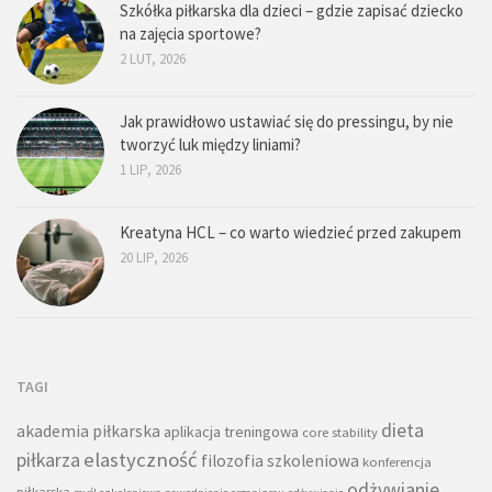
Szkółka piłkarska dla dzieci – gdzie zapisać dziecko
na zajęcia sportowe?
2 LUT, 2026
Jak prawidłowo ustawiać się do pressingu, by nie
tworzyć luk między liniami?
1 LIP, 2026
Kreatyna HCL – co warto wiedzieć przed zakupem
20 LIP, 2026
TAGI
dieta
akademia piłkarska
aplikacja treningowa
core stability
piłkarza
elastyczność
filozofia szkoleniowa
konferencja
odżywianie
piłkarska