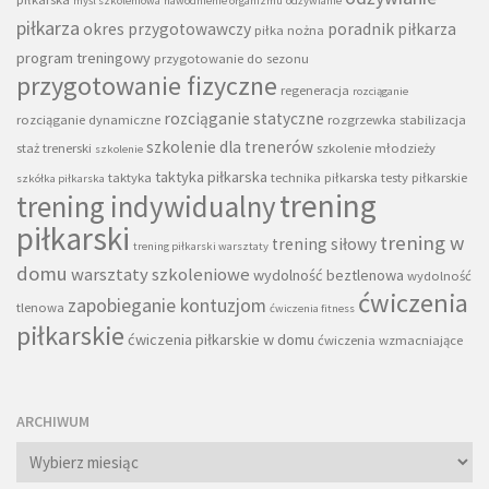
myśl szkoleniowa
nawodnienie organizmu
odżywianie
piłkarza
okres przygotowawczy
poradnik piłkarza
piłka nożna
program treningowy
przygotowanie do sezonu
przygotowanie fizyczne
regeneracja
rozciąganie
rozciąganie statyczne
rozciąganie dynamiczne
rozgrzewka
stabilizacja
szkolenie dla trenerów
staż trenerski
szkolenie młodzieży
szkolenie
taktyka piłkarska
taktyka
technika piłkarska
testy piłkarskie
szkółka piłkarska
trening
trening indywidualny
piłkarski
trening w
trening siłowy
trening piłkarski warsztaty
domu
warsztaty szkoleniowe
wydolność beztlenowa
wydolność
ćwiczenia
zapobieganie kontuzjom
tlenowa
ćwiczenia fitness
piłkarskie
ćwiczenia piłkarskie w domu
ćwiczenia wzmacniające
ARCHIWUM
Archiwum