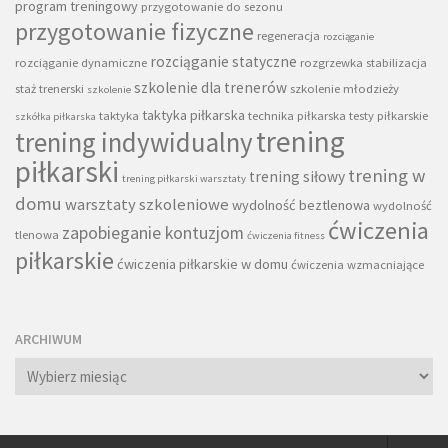
program treningowy
przygotowanie do sezonu
przygotowanie fizyczne
regeneracja
rozciąganie
rozciąganie statyczne
rozciąganie dynamiczne
rozgrzewka
stabilizacja
szkolenie dla trenerów
staż trenerski
szkolenie młodzieży
szkolenie
taktyka piłkarska
taktyka
technika piłkarska
testy piłkarskie
szkółka piłkarska
trening
trening indywidualny
piłkarski
trening w
trening siłowy
trening piłkarski warsztaty
domu
warsztaty szkoleniowe
wydolność beztlenowa
wydolność
ćwiczenia
zapobieganie kontuzjom
tlenowa
ćwiczenia fitness
piłkarskie
ćwiczenia piłkarskie w domu
ćwiczenia wzmacniające
ARCHIWUM
Archiwum