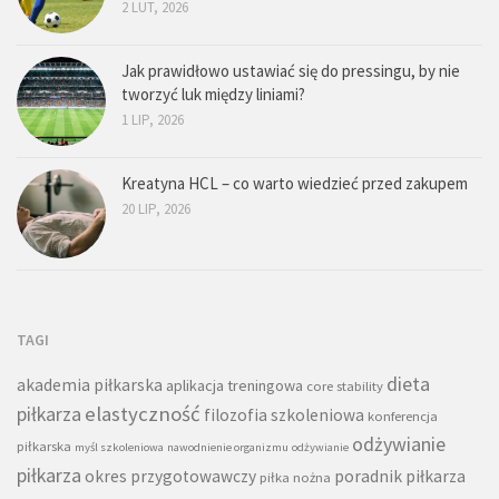
2 LUT, 2026
Jak prawidłowo ustawiać się do pressingu, by nie
tworzyć luk między liniami?
1 LIP, 2026
Kreatyna HCL – co warto wiedzieć przed zakupem
20 LIP, 2026
TAGI
dieta
akademia piłkarska
aplikacja treningowa
core stability
piłkarza
elastyczność
filozofia szkoleniowa
konferencja
odżywianie
piłkarska
myśl szkoleniowa
nawodnienie organizmu
odżywianie
piłkarza
okres przygotowawczy
poradnik piłkarza
piłka nożna