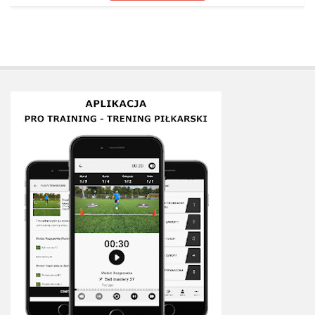
Plan treningowy szybkość i dynamika
Program przygotowania fizycznego
Program treningu siłowego
Program treningu biegowego
Sklep
Edukacja
Plany treningowe
Aplikacja Pro Training
Sprzęt treningowy
Kontakt
O nas
Od autorów
Kontakt