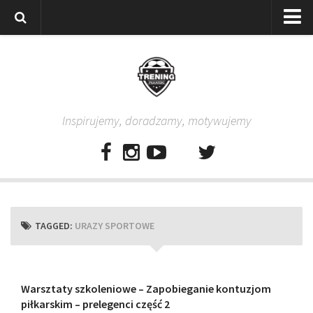
Strona główna
Wszystkie
Piłkarze
Inspirujemy, doradzamy, motywujemy
Rodzice
Trenerzy
Testy piłkarskie
Baza video
Baza ćwiczeń
TAGGED:
URAZY SPORTOWE
Pro Training
Aplikacja
Aplikacja Pro Training – Trening Piłkarski
Warsztaty szkoleniowe – Zapobieganie kontuzjom
piłkarskim – prelegenci część 2
Plan treningowy “Piłkarski W-F w domu”