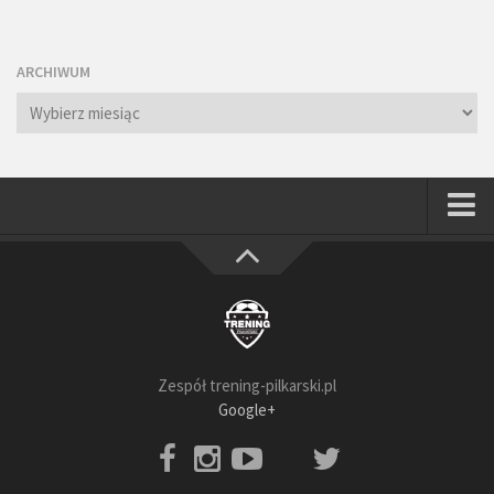
ARCHIWUM
Archiwum
Strona główna
Wszystkie
Piłkarze
Rodzice
Zespół trening-pilkarski.pl
Trenerzy
Google+
Testy piłkarskie
Baza video