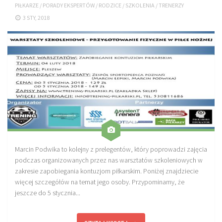
PIŁKARZE
/
PORADY EKSPERTÓW
/
RODZICE
/
SZKOLENIA
/
TRENERZY
Sprzęt treningowy
3 STY, 2018
Poręcze do ćwiczeń PRO TRAINING
Drążki do ćwiczeń PRO TRAINING
Guma oporowa PRO TRAINING
PRODUKTY
Piłkarska Kuchnia
Poradnik Piłkarza
Zeszyt Trenera
Dziennik Piłkarza
Marcin Podwika to kolejny z prelegentów, który poprowadzi zajęcia
podczas organizowanych przez nas warsztatów szkoleniowych w
Planer Trenera – dziennik, konspekty, notatki
zakresie zapobiegania kontuzjom piłkarskim. Poniżej znajdziecie
Plany treningowe
więcej szczegółów na temat jego osoby. Przypominamy, że
jeszcze do 5 stycznia...
Program treningowy zapobieganie kontuzjom
Plan treningowy core stability