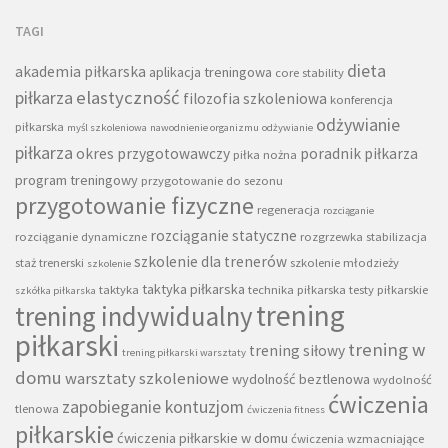
TAGI
dieta
akademia piłkarska
aplikacja treningowa
core stability
piłkarza
elastyczność
filozofia szkoleniowa
konferencja
odżywianie
piłkarska
myśl szkoleniowa
nawodnienie organizmu
odżywianie
piłkarza
okres przygotowawczy
poradnik piłkarza
piłka nożna
program treningowy
przygotowanie do sezonu
przygotowanie fizyczne
regeneracja
rozciąganie
rozciąganie statyczne
rozciąganie dynamiczne
rozgrzewka
stabilizacja
szkolenie dla trenerów
staż trenerski
szkolenie młodzieży
szkolenie
taktyka piłkarska
taktyka
technika piłkarska
testy piłkarskie
szkółka piłkarska
trening
trening indywidualny
piłkarski
trening w
trening siłowy
trening piłkarski warsztaty
domu
warsztaty szkoleniowe
wydolność beztlenowa
wydolność
ćwiczenia
zapobieganie kontuzjom
tlenowa
ćwiczenia fitness
piłkarskie
ćwiczenia piłkarskie w domu
ćwiczenia wzmacniające