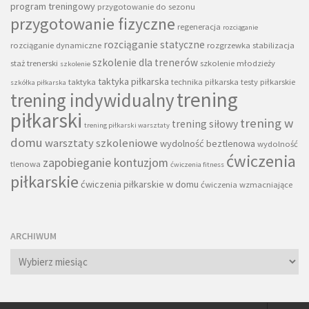
program treningowy
przygotowanie do sezonu
przygotowanie fizyczne
regeneracja
rozciąganie
rozciąganie statyczne
rozciąganie dynamiczne
rozgrzewka
stabilizacja
szkolenie dla trenerów
staż trenerski
szkolenie młodzieży
szkolenie
taktyka piłkarska
taktyka
technika piłkarska
testy piłkarskie
szkółka piłkarska
trening
trening indywidualny
piłkarski
trening w
trening siłowy
trening piłkarski warsztaty
domu
warsztaty szkoleniowe
wydolność beztlenowa
wydolność
ćwiczenia
zapobieganie kontuzjom
tlenowa
ćwiczenia fitness
piłkarskie
ćwiczenia piłkarskie w domu
ćwiczenia wzmacniające
ARCHIWUM
Archiwum