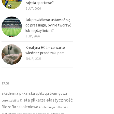
zajęcia sportowe?
2 LUT, 2026
Jak prawidłowo ustawiać się
do pressingu, by nie tworzyć
luk między liniami?
1 LIP, 2026
Kreatyna HCL – co warto
wiedzieć przed zakupem
20 LIP, 2026
TAGI
akademia piłkarska
aplikacja treningowa
dieta piłkarza
elastyczność
core stability
filozofia szkoleniowa
konferencja piłkarska
myśl szkoleniowa
nawodnienie organizmu
odżywianie