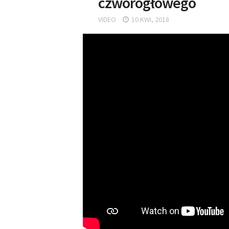
czworogłowego
VIDEO
10 KWI, 2018