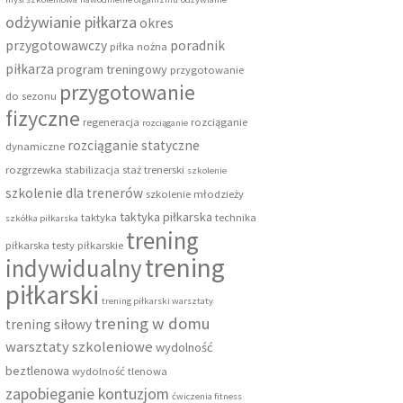
odżywianie piłkarza
okres
przygotowawczy
poradnik
piłka nożna
piłkarza
program treningowy
przygotowanie
przygotowanie
do sezonu
fizyczne
regeneracja
rozciąganie
rozciąganie
rozciąganie statyczne
dynamiczne
rozgrzewka
stabilizacja
staż trenerski
szkolenie
szkolenie dla trenerów
szkolenie młodzieży
taktyka piłkarska
taktyka
technika
szkółka piłkarska
trening
piłkarska
testy piłkarskie
trening
indywidualny
piłkarski
trening piłkarski warsztaty
trening w domu
trening siłowy
warsztaty szkoleniowe
wydolność
beztlenowa
wydolność tlenowa
zapobieganie kontuzjom
ćwiczenia fitness