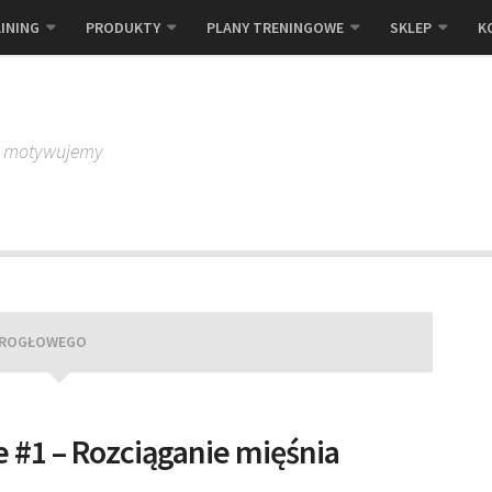
INING
PRODUKTY
PLANY TRENINGOWE
SKLEP
K
, motywujemy
WOROGŁOWEGO
e #1 – Rozciąganie mięśnia