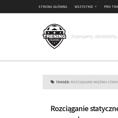
STRONA GŁÓWNA
WSZYSTKIE
PRO TRA
Inspirujemy, doradzamy
TAGGED:
ROZCIĄGANIE MIĘŚNIA CZ
Rozciąganie statyczn