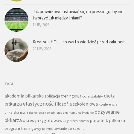
Jak prawidłowo ustawiać się do pressingu, by nie
tworzyć luk między liniami?
1 LIP, 2026
Kreatyna HCL – co warto wiedzieć przed zakupem
20 LIP, 2026
TAGI
dieta
akademia piłkarska
aplikacja treningowa
core stability
piłkarza
elastyczność
filozofia szkoleniowa
konferencja
odżywianie
piłkarska
myśl szkoleniowa
nawodnienie organizmu
odżywianie
piłkarza
okres przygotowawczy
poradnik piłkarza
piłka nożna
program treningowy
przygotowanie do sezonu