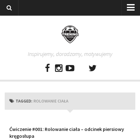
Strona główna
Wszystkie
Piłkarze
Inspirujemy, doradzamy, motywujemy
Rodzice
Trenerzy
Testy piłkarskie
Baza video
Baza ćwiczeń
TAGGED:
ROLOWANIE CIAŁA
Pro Training
Aplikacja
Aplikacja Pro Training – Trening Piłkarski
Ćwiczenie #001: Rolowanie ciała – odcinek piersiowy
kręgosłupa
Plan treningowy “Piłkarski W-F w domu”