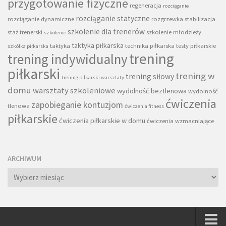
przygotowanie fizyczne
regeneracja
rozciąganie
rozciąganie statyczne
rozciąganie dynamiczne
rozgrzewka
stabilizacja
szkolenie dla trenerów
staż trenerski
szkolenie młodzieży
szkolenie
taktyka piłkarska
taktyka
technika piłkarska
testy piłkarskie
szkółka piłkarska
trening
trening indywidualny
piłkarski
trening w
trening siłowy
trening piłkarski warsztaty
domu
warsztaty szkoleniowe
wydolność beztlenowa
wydolność
ćwiczenia
zapobieganie kontuzjom
tlenowa
ćwiczenia fitness
piłkarskie
ćwiczenia piłkarskie w domu
ćwiczenia wzmacniające
ARCHIWUM
Archiwum