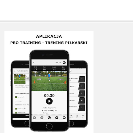
Plan treningowy szybkość i dynamika
Program przygotowania fizycznego
Program treningu siłowego
Program treningu biegowego
Sklep
Edukacja
Plany treningowe
Aplikacja Pro Training
Sprzęt treningowy
Kontakt
O nas
Od autorów
Kontakt