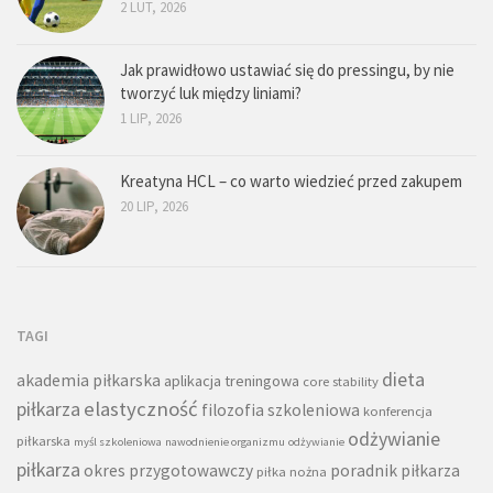
2 LUT, 2026
Jak prawidłowo ustawiać się do pressingu, by nie
tworzyć luk między liniami?
1 LIP, 2026
Kreatyna HCL – co warto wiedzieć przed zakupem
20 LIP, 2026
TAGI
dieta
akademia piłkarska
aplikacja treningowa
core stability
piłkarza
elastyczność
filozofia szkoleniowa
konferencja
odżywianie
piłkarska
myśl szkoleniowa
nawodnienie organizmu
odżywianie
piłkarza
okres przygotowawczy
poradnik piłkarza
piłka nożna