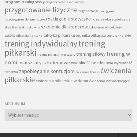
program treningowy
przygotowanie do sezonu
przygotowanie fizyczne
regeneracja
rozciąganie
rozciąganie statyczne
rozciąganie dynamiczne
rozgrzewka
stabilizacja
szkolenie dla trenerów
staż trenerski
szkolenie młodzieży
szkolenie
taktyka piłkarska
taktyka
technika piłkarska
testy piłkarskie
szkółka piłkarska
trening
trening indywidualny
piłkarski
trening w
trening siłowy
trening piłkarski warsztaty
domu
warsztaty szkoleniowe
wydolność beztlenowa
wydolność
ćwiczenia
zapobieganie kontuzjom
tlenowa
ćwiczenia fitness
piłkarskie
ćwiczenia piłkarskie w domu
ćwiczenia wzmacniające
ARCHIWUM
Archiwum