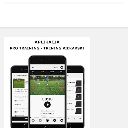
Plan treningowy szybkość i dynamika
Program przygotowania fizycznego
Program treningu siłowego
Program treningu biegowego
Sklep
Edukacja
Plany treningowe
Aplikacja Pro Training
Sprzęt treningowy
Kontakt
O nas
Od autorów
Kontakt