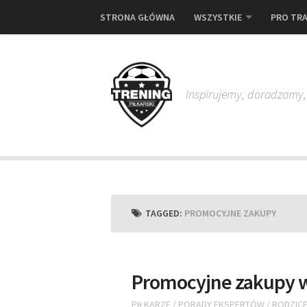
STRONA GŁÓWNA
WSZYSTKIE
PRO TRA
Inspirujemy, doradzamy
TAGGED:
PROMOCYJNE ZAKUPY
Promocyjne zakupy w
PIŁKARZE
/
PORADY EKSPERTÓW
/
RODZIC