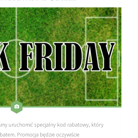
iśmy uruchomić specjalny kod rabatowy, który
batem. Promocja będzie oczywiście