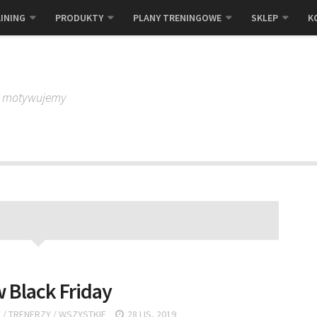
INING
PRODUKTY
PLANY TRENINGOWE
SKLEP
K
, motywujemy
 Black Friday
E
/
TRENERZY
/
WSZYSTKIE
28 LIS, 2019