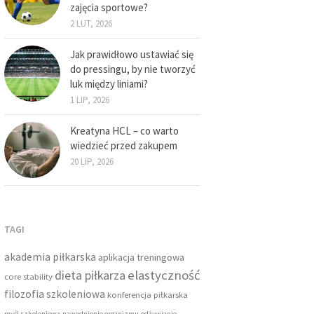
zajęcia sportowe?
2 LUT, 2026
Jak prawidłowo ustawiać się
do pressingu, by nie tworzyć
luk między liniami?
1 LIP, 2026
Kreatyna HCL – co warto
wiedzieć przed zakupem
20 LIP, 2026
TAGI
akademia piłkarska
aplikacja treningowa
dieta piłkarza
elastyczność
core stability
filozofia szkoleniowa
konferencja piłkarska
myśl szkoleniowa
nawodnienie organizmu
odżywianie