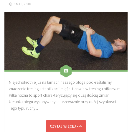
6 MAJ, 2018
Sprzęt treningowy
Poręcze do ćwiczeń PRO TRAINING
Drążki do ćwiczeń PRO TRAINING
Guma oporowa PRO TRAINING
PRODUKTY
Piłkarska Kuchnia
Poradnik Piłkarza
Zeszyt Trenera
Niejednokrotnie już na łamach naszego bloga podkreślaliśmy
Dziennik Piłkarza
znaczenie treningu stabilizacji mięśni tułowia w treningu piłkarskim.
Piłka nożna to sport charakteryzujący się dużą ilością zmian
Planer Trenera – dziennik, konspekty, notatki
kierunku biegu wykonywanych przeważnie przy dużej szybkości.
Plany treningowe
Tego typu ruchy...
Program treningowy zapobieganie kontuzjom
CZYTAJ WIĘCEJ -->
Plan treningowy core stability