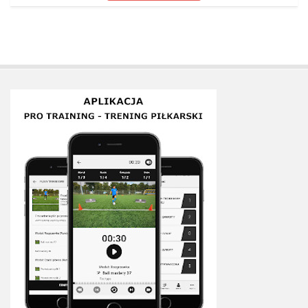
Plan treningowy szybkość i dynamika
Program przygotowania fizycznego
Program treningu siłowego
Program treningu biegowego
Sklep
Edukacja
Plany treningowe
Aplikacja Pro Training
Sprzęt treningowy
Kontakt
O nas
Od autorów
Kontakt