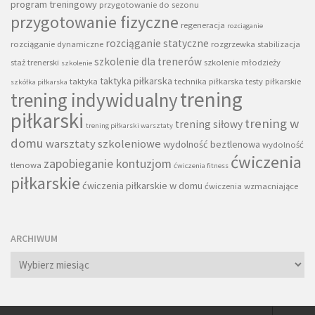
program treningowy
przygotowanie do sezonu
przygotowanie fizyczne
regeneracja
rozciąganie
rozciąganie statyczne
rozciąganie dynamiczne
rozgrzewka
stabilizacja
szkolenie dla trenerów
staż trenerski
szkolenie młodzieży
szkolenie
taktyka piłkarska
taktyka
technika piłkarska
testy piłkarskie
szkółka piłkarska
trening
trening indywidualny
piłkarski
trening w
trening siłowy
trening piłkarski warsztaty
domu
warsztaty szkoleniowe
wydolność beztlenowa
wydolność
ćwiczenia
zapobieganie kontuzjom
tlenowa
ćwiczenia fitness
piłkarskie
ćwiczenia piłkarskie w domu
ćwiczenia wzmacniające
ARCHIWUM
Archiwum