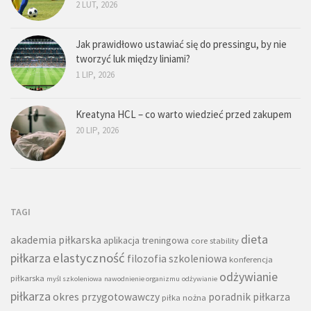
2 LUT, 2026
Jak prawidłowo ustawiać się do pressingu, by nie
tworzyć luk między liniami?
1 LIP, 2026
Kreatyna HCL – co warto wiedzieć przed zakupem
20 LIP, 2026
TAGI
dieta
akademia piłkarska
aplikacja treningowa
core stability
piłkarza
elastyczność
filozofia szkoleniowa
konferencja
odżywianie
piłkarska
myśl szkoleniowa
nawodnienie organizmu
odżywianie
piłkarza
okres przygotowawczy
poradnik piłkarza
piłka nożna