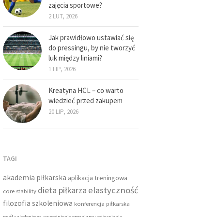
zajęcia sportowe?
2 LUT, 2026
Jak prawidłowo ustawiać się
do pressingu, by nie tworzyć
luk między liniami?
1 LIP, 2026
Kreatyna HCL – co warto
wiedzieć przed zakupem
20 LIP, 2026
TAGI
akademia piłkarska
aplikacja treningowa
dieta piłkarza
elastyczność
core stability
filozofia szkoleniowa
konferencja piłkarska
myśl szkoleniowa
nawodnienie organizmu
odżywianie