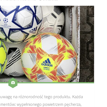
ić uwagę na różnorodność tego produktu. Każda
lementów: wypełnionego powietrzem pęcherza,