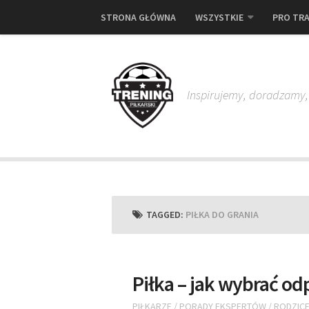
STRONA GŁÓWNA
WSZYSTKIE
PRO TRA
Inspirujemy, doradzamy
TAGGED:
PIŁKA DO GRANIA
Piłka – jak wybrać o
PIŁKARZE
/
PORADY EKSPERTÓW
/
RODZIC