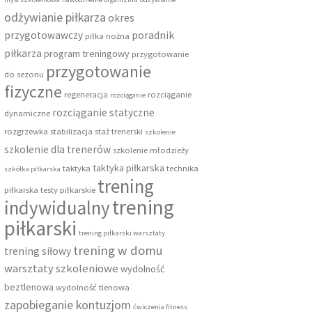
odżywianie piłkarza
okres
przygotowawczy
poradnik
piłka nożna
piłkarza
program treningowy
przygotowanie
przygotowanie
do sezonu
fizyczne
regeneracja
rozciąganie
rozciąganie
rozciąganie statyczne
dynamiczne
rozgrzewka
stabilizacja
staż trenerski
szkolenie
szkolenie dla trenerów
szkolenie młodzieży
taktyka piłkarska
taktyka
technika
szkółka piłkarska
trening
piłkarska
testy piłkarskie
trening
indywidualny
piłkarski
trening piłkarski warsztaty
trening w domu
trening siłowy
warsztaty szkoleniowe
wydolność
beztlenowa
wydolność tlenowa
zapobieganie kontuzjom
ćwiczenia fitness