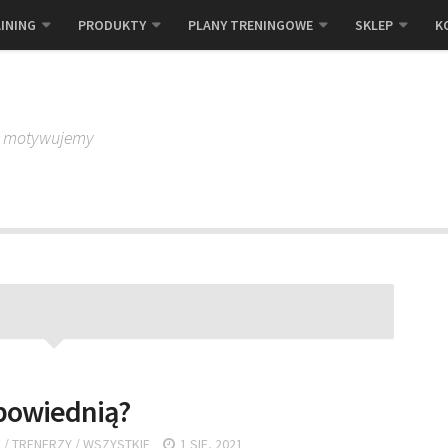
INING
PRODUKTY
PLANY TRENINGOWE
SKLEP
K
, motywujemy
dpowiednią?
E
/
TRENERZY
/
WSZYSTKIE
1 SIE, 2021