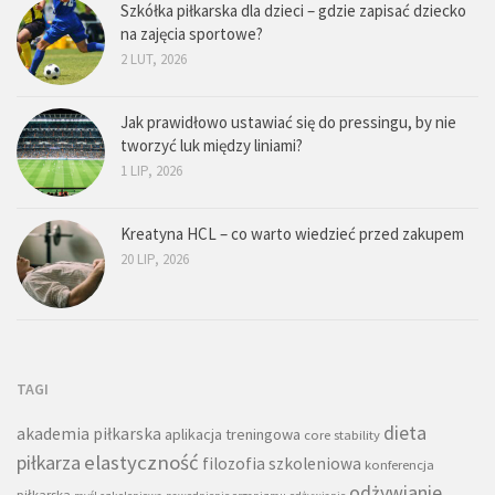
Szkółka piłkarska dla dzieci – gdzie zapisać dziecko
na zajęcia sportowe?
2 LUT, 2026
Jak prawidłowo ustawiać się do pressingu, by nie
tworzyć luk między liniami?
1 LIP, 2026
Kreatyna HCL – co warto wiedzieć przed zakupem
20 LIP, 2026
TAGI
dieta
akademia piłkarska
aplikacja treningowa
core stability
piłkarza
elastyczność
filozofia szkoleniowa
konferencja
odżywianie
piłkarska