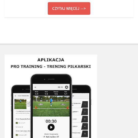
Plan treningowy szybkość i dynamika
CZYTAJ WIĘCEJ -->
Program przygotowania fizycznego
Program treningu siłowego
Program treningu biegowego
Sklep
Edukacja
Plany treningowe
Aplikacja Pro Training
Sprzęt treningowy
Kontakt
O nas
Od autorów
Kontakt