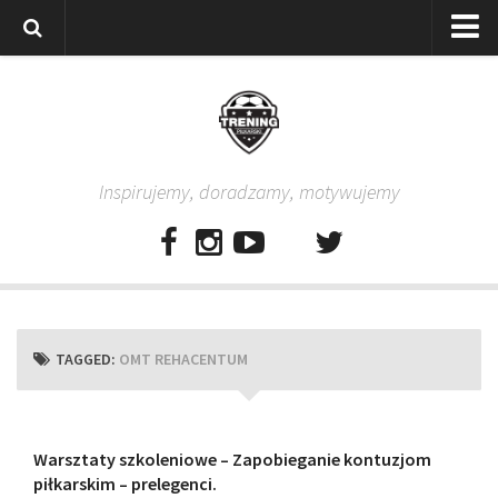
Strona główna
Wszystkie
Piłkarze
Inspirujemy, doradzamy, motywujemy
Rodzice
Trenerzy
Testy piłkarskie
Baza video
Baza ćwiczeń
TAGGED:
OMT REHACENTUM
Pro Training
Aplikacja
Aplikacja Pro Training – Trening Piłkarski
Warsztaty szkoleniowe – Zapobieganie kontuzjom
piłkarskim – prelegenci.
Plan treningowy “Piłkarski W-F w domu”