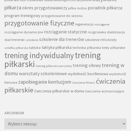
myśl szkoleniowa
nawodnienie organizmu
odżywianie
piłkarza
okres przygotowawczy
poradnik piłkarza
piłka nożna
program treningowy
przygotowanie do sezonu
przygotowanie fizyczne
regeneracja
rozciąganie
rozciąganie statyczne
rozciąganie dynamiczne
rozgrzewka
stabilizacja
szkolenie dla trenerów
staż trenerski
szkolenie młodzieży
szkolenie
taktyka piłkarska
taktyka
technika piłkarska
testy piłkarskie
szkółka piłkarska
trening
trening indywidualny
piłkarski
trening w
trening siłowy
trening piłkarski warsztaty
domu
warsztaty szkoleniowe
wydolność beztlenowa
wydolność
ćwiczenia
zapobieganie kontuzjom
tlenowa
ćwiczenia fitness
piłkarskie
ćwiczenia piłkarskie w domu
ćwiczenia wzmacniające
ARCHIWUM
Archiwum