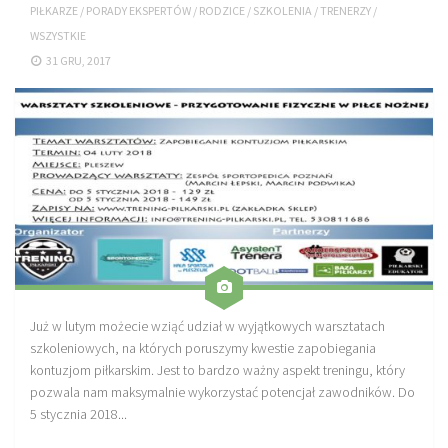
PIŁKARZE
/
PORADY EKSPERTÓW
/
RODZICE
/
SZKOLENIA
/
TRENERZY
/
Sprzęt treningowy
WSZYSTKIE
Poręcze do ćwiczeń PRO TRAINING
31 GRU, 2017
Drążki do ćwiczeń PRO TRAINING
Guma oporowa PRO TRAINING
PRODUKTY
Piłkarska Kuchnia
Poradnik Piłkarza
Zeszyt Trenera
Dziennik Piłkarza
Już w lutym możecie wziąć udział w wyjątkowych warsztatach
Planer Trenera – dziennik, konspekty, notatki
szkoleniowych, na których poruszymy kwestie zapobiegania
Plany treningowe
kontuzjom piłkarskim. Jest to bardzo ważny aspekt treningu, który
pozwala nam maksymalnie wykorzystać potencjał zawodników. Do
Program treningowy zapobieganie kontuzjom
5 stycznia 2018...
Plan treningowy core stability