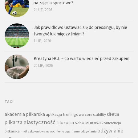
na zajęcia sportowe?
2 LUT, 2026
Jak prawidłowo ustawiać się do pressingu, by nie
tworzyć luk między liniami?
1 LIP, 2026
Kreatyna HCL – co warto wiedzieć przed zakupem
20 LIP, 2026
TAGI
dieta
akademia piłkarska
aplikacja treningowa
core stability
piłkarza
elastyczność
filozofia szkoleniowa
konferencja
odżywianie
piłkarska
myśl szkoleniowa
nawodnienie organizmu
odżywianie