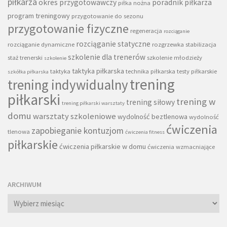
piłkarza
okres przygotowawczy
poradnik piłkarza
piłka nożna
program treningowy
przygotowanie do sezonu
przygotowanie fizyczne
regeneracja
rozciąganie
rozciąganie statyczne
rozciąganie dynamiczne
rozgrzewka
stabilizacja
szkolenie dla trenerów
staż trenerski
szkolenie młodzieży
szkolenie
taktyka piłkarska
taktyka
technika piłkarska
testy piłkarskie
szkółka piłkarska
trening
trening indywidualny
piłkarski
trening w
trening siłowy
trening piłkarski warsztaty
domu
warsztaty szkoleniowe
wydolność beztlenowa
wydolność
ćwiczenia
zapobieganie kontuzjom
tlenowa
ćwiczenia fitness
piłkarskie
ćwiczenia piłkarskie w domu
ćwiczenia wzmacniające
ARCHIWUM
Archiwum