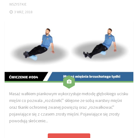
WSZYSTKIE
Sprzęt treningowy
3 WRZ, 2018
Poręcze do ćwiczeń PRO TRAINING
Drążki do ćwiczeń PRO TRAINING
Guma oporowa PRO TRAINING
PRODUKTY
Piłkarska Kuchnia
Poradnik Piłkarza
Zeszyt Trenera
Dziennik Piłkarza
Masaż wałkiem piankowym wykorzystuje metodę głębokiego ucisku
mięśni co pozwala „rozdzielić” sklejone ze sobą warstwy mięśni
Planer Trenera – dziennik, konspekty, notatki
oraz tkanki ochronnej zwanej powięzią oraz „rozwałkować”
Plany treningowe
pojawiające się z czasem zrosty mięśni. Pojawiające się zrosty
powodują skrócenie...
Program treningowy zapobieganie kontuzjom
Plan treningowy core stability