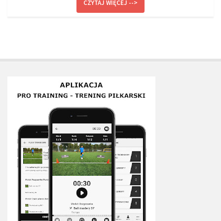
CZYTAJ WIĘCEJ -->
Plan treningowy szybkość i dynamika
Program przygotowania fizycznego
Program treningu siłowego
Program treningu biegowego
Sklep
Edukacja
Plany treningowe
Aplikacja Pro Training
Sprzęt treningowy
Kontakt
O nas
Od autorów
Kontakt