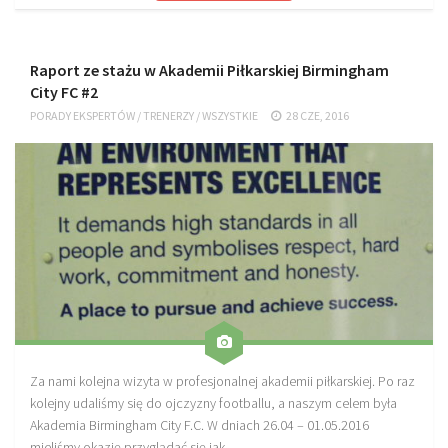
Plan treningowy szybkość i dynamika
Program przygotowania fizycznego
Raport ze stażu w Akademii Piłkarskiej Birmingham
Program treningu siłowego
City FC #2
Program treningu biegowego
PORADY EKSPERTÓW
/
TRENERZY
/
WSZYSTKIE
28 CZE, 2016
Sklep
Edukacja
Plany treningowe
Aplikacja Pro Training
Sprzęt treningowy
Kontakt
O nas
Za nami kolejna wizyta w profesjonalnej akademii piłkarskiej. Po raz
Od autorów
kolejny udaliśmy się do ojczyzny footballu, a naszym celem była
Kontakt
Akademia Birmingham City F.C. W dniach 26.04 – 01.05.2016
mieliśmy okazję przyglądać się jak...