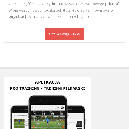
kolejną część naszego cyklu: „Jak wyszkolić zawodowego piłkarza”.
W pierwszych dwóch odsłonach (tutaj #1 oraz #2) mowa była o
organizacji, strukturze i warunkach potrzebnych do...
CZYTAJ WIĘCEJ -->