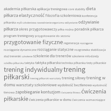
dieta
akademia piłkarska
aplikacja treningowa
core stability
piłkarza
elastyczność
filozofia szkoleniowa
konferencja
odżywianie
piłkarska
myśl szkoleniowa
nawodnienie organizmu
odżywianie
piłkarza
okres przygotowawczy
poradnik piłkarza
piłka nożna
program treningowy
przygotowanie do sezonu
przygotowanie fizyczne
regeneracja
rozciąganie
rozciąganie statyczne
rozciąganie dynamiczne
rozgrzewka
stabilizacja
szkolenie dla trenerów
staż trenerski
szkolenie młodzieży
szkolenie
taktyka piłkarska
taktyka
technika piłkarska
testy piłkarskie
szkółka piłkarska
trening
trening indywidualny
piłkarski
trening w
trening siłowy
trening piłkarski warsztaty
domu
warsztaty szkoleniowe
wydolność beztlenowa
wydolność
ćwiczenia
zapobieganie kontuzjom
tlenowa
ćwiczenia fitness
piłkarskie
ćwiczenia piłkarskie w domu
ćwiczenia wzmacniające