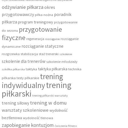
odżywianie piłkarza
okres
przygotowawczy
poradnik
piłka nożna
piłkarza
program treningowy
przygotowanie
przygotowanie
do sezonu
fizyczne
regeneracja
rozciąganie
rozciąganie
rozciąganie statyczne
dynamiczne
rozgrzewka
stabilizacja
staż trenerski
szkolenie
szkolenie dla trenerów
szkolenie młodzieży
taktyka piłkarska
taktyka
technika
szkółka piłkarska
trening
piłkarska
testy piłkarskie
trening
indywidualny
piłkarski
trening piłkarski warsztaty
trening w domu
trening siłowy
warsztaty szkoleniowe
wydolność
beztlenowa
wydolność tlenowa
zapobieganie kontuzjom
ćwiczenia fitness