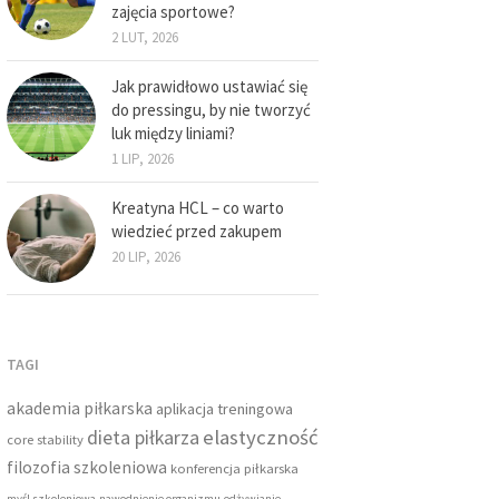
zajęcia sportowe?
2 LUT, 2026
Jak prawidłowo ustawiać się
do pressingu, by nie tworzyć
luk między liniami?
1 LIP, 2026
Kreatyna HCL – co warto
wiedzieć przed zakupem
20 LIP, 2026
TAGI
akademia piłkarska
aplikacja treningowa
dieta piłkarza
elastyczność
core stability
filozofia szkoleniowa
konferencja piłkarska
myśl szkoleniowa
nawodnienie organizmu
odżywianie