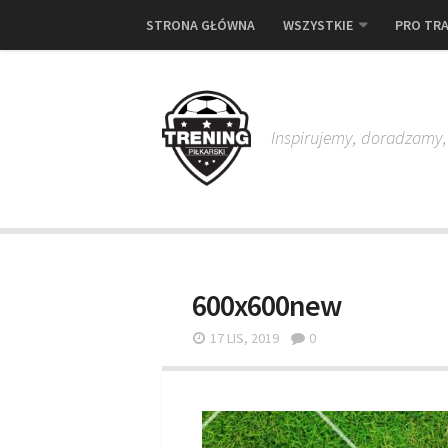
STRONA GŁÓWNA
WSZYSTKIE
PRO TRA
Inspirujemy, doradzamy
600x600new
17 LIS, 2019
0