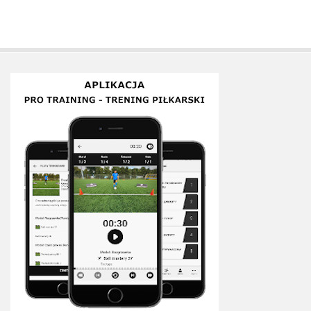
Plan treningowy szybkość i dynamika
Program przygotowania fizycznego
Program treningu siłowego
Program treningu biegowego
Sklep
Edukacja
Plany treningowe
Aplikacja Pro Training
Sprzęt treningowy
Kontakt
O nas
Od autorów
Kontakt