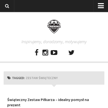
Strona główna
Wszystkie
Piłkarze
Inspirujemy, doradzamy, motywujemy
Rodzice
Trenerzy
Testy piłkarskie
Baza video
Baza ćwiczeń
TAGGED:
ZESTAW ŚWIĄTECZNY
Pro Training
Aplikacja
Aplikacja Pro Training – Trening Piłkarski
Świąteczny Zestaw Piłkarza – idealny pomysł na
prezent
Plan treningowy “Piłkarski W-F w domu”