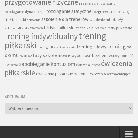
przygotowanie fizyczne
regeneracja
rozciąganie
rozciąganie statyczne
rozciąganie dynamiczne
rozgrzewka
stabilizacja
szkolenie dla trenerów
staż trenerski
szkolenie młodzieży
szkolenie
taktyka piłkarska
taktyka
technika piłkarska
testy piłkarskie
szkółka piłkarska
trening
trening indywidualny
piłkarski
trening w
trening siłowy
trening piłkarski warsztaty
domu
warsztaty szkoleniowe
wydolność beztlenowa
wydolność
ćwiczenia
zapobieganie kontuzjom
tlenowa
ćwiczenia fitness
piłkarskie
ćwiczenia piłkarskie w domu
ćwiczenia wzmacniające
ARCHIWUM
Archiwum