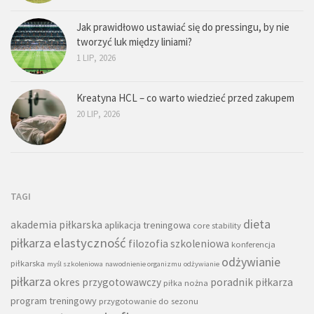
Jak prawidłowo ustawiać się do pressingu, by nie
tworzyć luk między liniami?
1 LIP, 2026
Kreatyna HCL – co warto wiedzieć przed zakupem
20 LIP, 2026
TAGI
dieta
akademia piłkarska
aplikacja treningowa
core stability
piłkarza
elastyczność
filozofia szkoleniowa
konferencja
odżywianie
piłkarska
myśl szkoleniowa
nawodnienie organizmu
odżywianie
piłkarza
okres przygotowawczy
poradnik piłkarza
piłka nożna
program treningowy
przygotowanie do sezonu