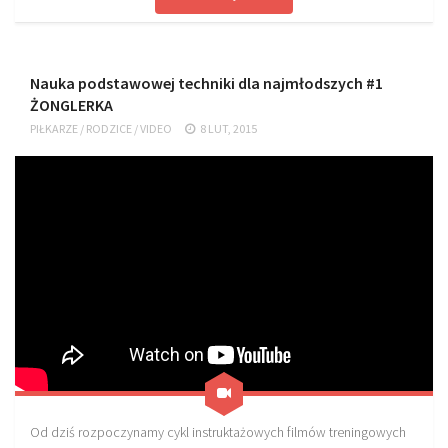
Plan treningowy szybkość i dynamika
Program przygotowania fizycznego
Program treningu siłowego
Nauka podstawowej techniki dla najmłodszych #1
ŻONGLERKA
Program treningu biegowego
PIŁKARZE
/
RODZICE
/
VIDEO
8 LUT, 2015
Sklep
Edukacja
Plany treningowe
Aplikacja Pro Training
Sprzęt treningowy
Kontakt
O nas
Od autorów
Kontakt
Od dziś rozpoczynamy cykl instruktażowych filmów treningowych