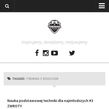
Strona główna
Wszystkie
Piłkarze
Inspirujemy, doradzamy, motywujemy
Rodzice
Trenerzy
Testy piłkarskie
Baza video
Baza ćwiczeń
TAGGED:
TRENING Z RODZICEM
Pro Training
Aplikacja
Aplikacja Pro Training – Trening Piłkarski
Nauka podstawowej techniki dla najmłodszych #3
ZWROTY
Plan treningowy “Piłkarski W-F w domu”