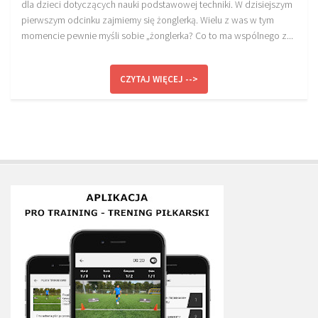
dla dzieci dotyczących nauki podstawowej techniki. W dzisiejszym
pierwszym odcinku zajmiemy się żonglerką. Wielu z was w tym
momencie pewnie myśli sobie „żonglerka? Co to ma wspólnego z...
CZYTAJ WIĘCEJ -->