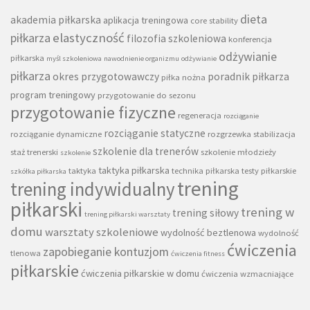
dieta
akademia piłkarska
aplikacja treningowa
core stability
piłkarza
elastyczność
filozofia szkoleniowa
konferencja
odżywianie
piłkarska
myśl szkoleniowa
nawodnienie organizmu
odżywianie
piłkarza
okres przygotowawczy
poradnik piłkarza
piłka nożna
program treningowy
przygotowanie do sezonu
przygotowanie fizyczne
regeneracja
rozciąganie
rozciąganie statyczne
rozciąganie dynamiczne
rozgrzewka
stabilizacja
szkolenie dla trenerów
staż trenerski
szkolenie młodzieży
szkolenie
taktyka piłkarska
taktyka
technika piłkarska
testy piłkarskie
szkółka piłkarska
trening
trening indywidualny
piłkarski
trening w
trening siłowy
trening piłkarski warsztaty
domu
warsztaty szkoleniowe
wydolność beztlenowa
wydolność
ćwiczenia
zapobieganie kontuzjom
tlenowa
ćwiczenia fitness
piłkarskie
ćwiczenia piłkarskie w domu
ćwiczenia wzmacniające