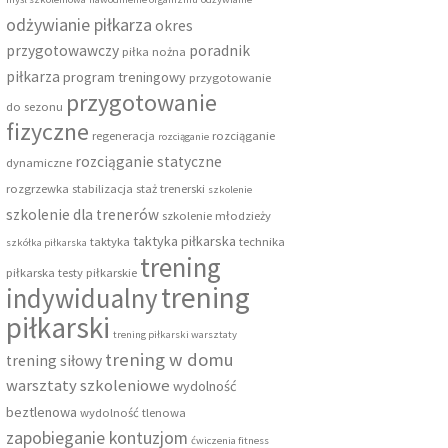
odżywianie piłkarza
okres
przygotowawczy
poradnik
piłka nożna
piłkarza
program treningowy
przygotowanie
przygotowanie
do sezonu
fizyczne
regeneracja
rozciąganie
rozciąganie
rozciąganie statyczne
dynamiczne
rozgrzewka
stabilizacja
staż trenerski
szkolenie
szkolenie dla trenerów
szkolenie młodzieży
taktyka piłkarska
taktyka
technika
szkółka piłkarska
trening
piłkarska
testy piłkarskie
trening
indywidualny
piłkarski
trening piłkarski warsztaty
trening w domu
trening siłowy
warsztaty szkoleniowe
wydolność
beztlenowa
wydolność tlenowa
zapobieganie kontuzjom
ćwiczenia fitness