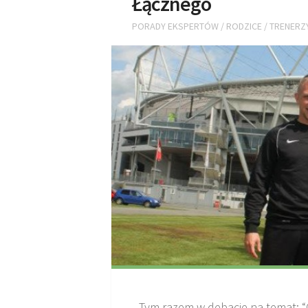
Łącznego
PORADY EKSPERTÓW
/
RODZICE
/
TRENERZ
Tym razem w debacie na temat: “