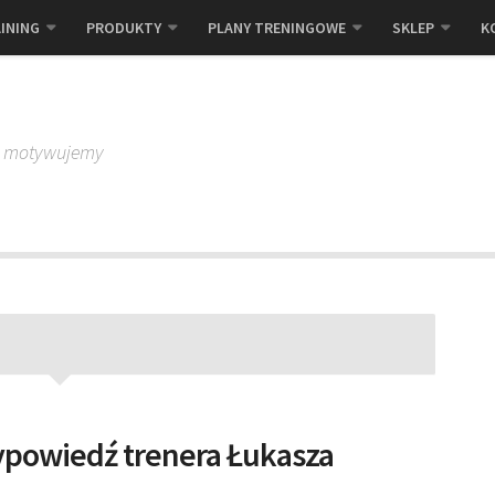
INING
PRODUKTY
PLANY TRENINGOWE
SKLEP
K
, motywujemy
ypowiedź trenera Łukasza