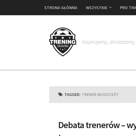
STRONA GŁÓWNA
WSZYSTKIE
PRO TRA
Inspirujemy, doradzamy
TAGGED:
TRENER MŁODZIEŻY
Debata trenerów – w