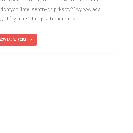
iadomych “inteligentnych piłkarzy?” wypowiada
, który ma 31 lat i jest trenerem w...
CZYTAJ WIĘCEJ -->