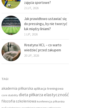
zajęcia sportowe?
2 LUT, 2026
Jak prawidłowo ustawiać się
do pressingu, by nie tworzyć
luk między liniami?
1 LIP, 2026
Kreatyna HCL – co warto
wiedzieć przed zakupem
20 LIP, 2026
TAGI
akademia piłkarska
aplikacja treningowa
dieta piłkarza
elastyczność
core stability
filozofia szkoleniowa
konferencja piłkarska
myśl szkoleniowa
nawodnienie organizmu
odżywianie