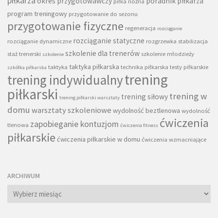
piłkarza
okres przygotowawczy
poradnik piłkarza
piłka nożna
program treningowy
przygotowanie do sezonu
przygotowanie fizyczne
regeneracja
rozciąganie
rozciąganie statyczne
rozciąganie dynamiczne
rozgrzewka
stabilizacja
szkolenie dla trenerów
staż trenerski
szkolenie młodzieży
szkolenie
taktyka piłkarska
taktyka
technika piłkarska
testy piłkarskie
szkółka piłkarska
trening
trening indywidualny
piłkarski
trening w
trening siłowy
trening piłkarski warsztaty
domu
warsztaty szkoleniowe
wydolność beztlenowa
wydolność
ćwiczenia
zapobieganie kontuzjom
tlenowa
ćwiczenia fitness
piłkarskie
ćwiczenia piłkarskie w domu
ćwiczenia wzmacniające
ARCHIWUM
Archiwum