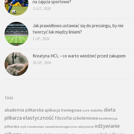
na zajęcia sportowe?
2 LUT, 2026
Jak prawidłowo ustawiać się do pressingu, by nie
tworzyć luk między liniami?
1 LIP, 2026
Kreatyna HCL – co warto wiedzieć przed zakupem
20 LIP, 2026
TAGI
dieta
akademia piłkarska
aplikacja treningowa
core stability
piłkarza
elastyczność
filozofia szkoleniowa
konferencja
odżywianie
piłkarska
myśl szkoleniowa
nawodnienie organizmu
odżywianie