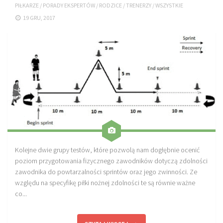
PIŁKARZE
/
PORADY EKSPERTÓW
/
RODZICE
/
TRENERZY
/
WSZYSTKIE
Sprzęt treningowy
19 GRU, 2017
Poręcze do ćwiczeń PRO TRAINING
Drążki do ćwiczeń PRO TRAINING
Guma oporowa PRO TRAINING
PRODUKTY
Piłkarska Kuchnia
Poradnik Piłkarza
Zeszyt Trenera
Dziennik Piłkarza
Kolejne dwie grupy testów, które pozwolą nam dogłębnie ocenić
poziom przygotowania fizycznego zawodników dotyczą zdolności
Planer Trenera – dziennik, konspekty, notatki
zawodnika do powtarzalności sprintów oraz jego zwinności. Ze
Plany treningowe
względu na specyfikę piłki nożnej zdolności te są równie ważne
co...
Program treningowy zapobieganie kontuzjom
Plan treningowy core stability