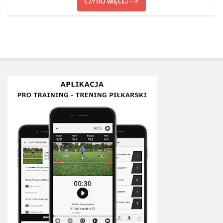
CZYTAJ WIĘCEJ -->
Plan treningowy szybkość i dynamika
Program przygotowania fizycznego
Program treningu siłowego
Program treningu biegowego
Sklep
Edukacja
Plany treningowe
Aplikacja Pro Training
Sprzęt treningowy
Kontakt
O nas
Od autorów
Kontakt