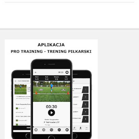
Plan treningowy szybkość i dynamika
Program przygotowania fizycznego
Program treningu siłowego
Program treningu biegowego
Sklep
Edukacja
Plany treningowe
Aplikacja Pro Training
Sprzęt treningowy
Kontakt
O nas
Od autorów
Kontakt