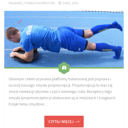
PIŁKARZE
/
PORADY EKSPERTÓW
9 PAŹ, 2016
Sprzęt treningowy
Poręcze do ćwiczeń PRO TRAINING
Drążki do ćwiczeń PRO TRAINING
Guma oporowa PRO TRAINING
PRODUKTY
Piłkarska Kuchnia
Poradnik Piłkarza
Zeszyt Trenera
Głównym celem używania platformy balansowej jest poprawa i
Dziennik Piłkarza
rozwój naszego zmysłu propriocepcji. Propriocepcja to inaczej
zmysł orientacji ułożenia części własnego ciała. Receptory tego
Planer Trenera – dziennik, konspekty, notatki
zmysłu (proprioreceptory) ulokowane są w mięśniach i ścięgnach.
Plany treningowe
Dzięki temu zmysłowi...
Program treningowy zapobieganie kontuzjom
CZYTAJ WIĘCEJ -->
Plan treningowy core stability