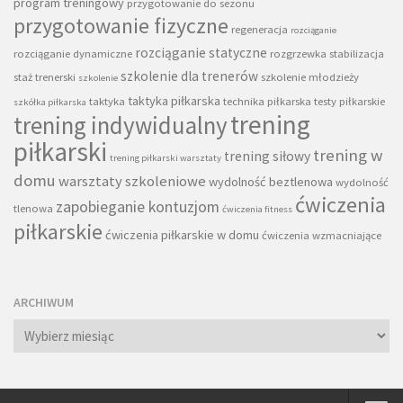
program treningowy
przygotowanie do sezonu
przygotowanie fizyczne
regeneracja
rozciąganie
rozciąganie statyczne
rozciąganie dynamiczne
rozgrzewka
stabilizacja
szkolenie dla trenerów
staż trenerski
szkolenie młodzieży
szkolenie
taktyka piłkarska
taktyka
technika piłkarska
testy piłkarskie
szkółka piłkarska
trening
trening indywidualny
piłkarski
trening w
trening siłowy
trening piłkarski warsztaty
domu
warsztaty szkoleniowe
wydolność beztlenowa
wydolność
ćwiczenia
zapobieganie kontuzjom
tlenowa
ćwiczenia fitness
piłkarskie
ćwiczenia piłkarskie w domu
ćwiczenia wzmacniające
ARCHIWUM
Archiwum