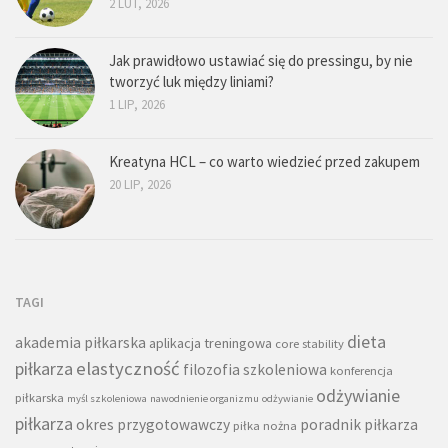
2 LUT, 2026
Jak prawidłowo ustawiać się do pressingu, by nie
tworzyć luk między liniami?
1 LIP, 2026
Kreatyna HCL – co warto wiedzieć przed zakupem
20 LIP, 2026
TAGI
dieta
akademia piłkarska
aplikacja treningowa
core stability
piłkarza
elastyczność
filozofia szkoleniowa
konferencja
odżywianie
piłkarska
myśl szkoleniowa
nawodnienie organizmu
odżywianie
piłkarza
okres przygotowawczy
poradnik piłkarza
piłka nożna