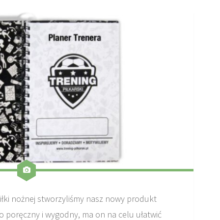
iłki nożnej stworzyliśmy nasz nowy produkt
zo poręczny i wygodny, ma on na celu ułatwić