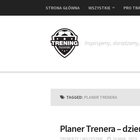
STRONA GŁÓWNA
WSZYSTKIE
PRO TRA
Inspirujemy, doradzamy
TAGGED:
PLANER TRENERA
Planer Trenera – dzie
TRENERZY
/
WSZYSTKIE
26 MAR, 2023