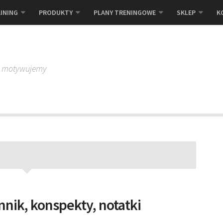
INING
PRODUKTY
PLANY TRENINGOWE
SKLEP
K
, motywujemy
nnik, konspekty, notatki