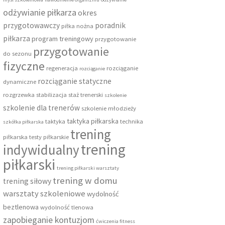
odżywianie piłkarza
okres
przygotowawczy
poradnik
piłka nożna
piłkarza
program treningowy
przygotowanie
przygotowanie
do sezonu
fizyczne
regeneracja
rozciąganie
rozciąganie
rozciąganie statyczne
dynamiczne
rozgrzewka
stabilizacja
staż trenerski
szkolenie
szkolenie dla trenerów
szkolenie młodzieży
taktyka piłkarska
taktyka
technika
szkółka piłkarska
trening
piłkarska
testy piłkarskie
trening
indywidualny
piłkarski
trening piłkarski warsztaty
trening w domu
trening siłowy
warsztaty szkoleniowe
wydolność
beztlenowa
wydolność tlenowa
zapobieganie kontuzjom
ćwiczenia fitness