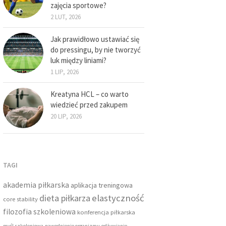
zajęcia sportowe?
2 LUT, 2026
Jak prawidłowo ustawiać się
do pressingu, by nie tworzyć
luk między liniami?
1 LIP, 2026
Kreatyna HCL – co warto
wiedzieć przed zakupem
20 LIP, 2026
TAGI
akademia piłkarska
aplikacja treningowa
dieta piłkarza
elastyczność
core stability
filozofia szkoleniowa
konferencja piłkarska
myśl szkoleniowa
nawodnienie organizmu
odżywianie