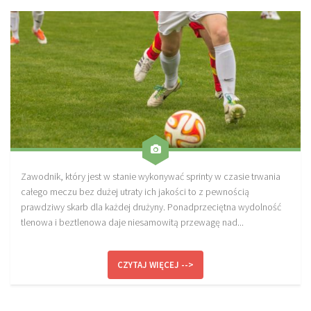
Sprzęt treningowy
Poręcze do ćwiczeń PRO TRAINING
Drążki do ćwiczeń PRO TRAINING
Guma oporowa PRO TRAINING
PRODUKTY
Piłkarska Kuchnia
Poradnik Piłkarza
Zawodnik, który jest w stanie wykonywać sprinty w czasie trwania
Zeszyt Trenera
całego meczu bez dużej utraty ich jakości to z pewnością
Dziennik Piłkarza
prawdziwy skarb dla każdej drużyny. Ponadprzeciętna wydolność
tlenowa i beztlenowa daje niesamowitą przewagę nad...
Planer Trenera – dziennik, konspekty, notatki
Plany treningowe
CZYTAJ WIĘCEJ -->
Program treningowy zapobieganie kontuzjom
Plan treningowy core stability