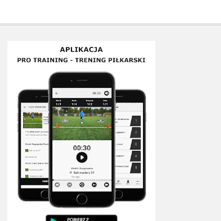
Plan treningowy szybkość i dynamika
Program przygotowania fizycznego
Program treningu siłowego
Program treningu biegowego
Sklep
Edukacja
Plany treningowe
Aplikacja Pro Training
Sprzęt treningowy
Kontakt
O nas
Od autorów
Kontakt