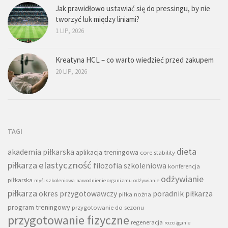
Jak prawidłowo ustawiać się do pressingu, by nie
tworzyć luk między liniami?
1 LIP, 2026
Kreatyna HCL – co warto wiedzieć przed zakupem
20 LIP, 2026
TAGI
dieta
akademia piłkarska
aplikacja treningowa
core stability
piłkarza
elastyczność
filozofia szkoleniowa
konferencja
odżywianie
piłkarska
myśl szkoleniowa
nawodnienie organizmu
odżywianie
piłkarza
okres przygotowawczy
poradnik piłkarza
piłka nożna
program treningowy
przygotowanie do sezonu
przygotowanie fizyczne
regeneracja
rozciąganie