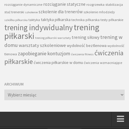
rozciąganie statyczne
rozciąganie dynamiczne
rozgrzewka
stabilizacja
szkolenie dla trenerów
staż trenerski
szkolenie młodzieży
szkolenie
taktyka piłkarska
taktyka
technika piłkarska
testy piłkarskie
szkółka piłkarska
trening
trening indywidualny
piłkarski
trening w
trening siłowy
trening piłkarski warsztaty
domu
warsztaty szkoleniowe
wydolność beztlenowa
wydolność
ćwiczenia
zapobieganie kontuzjom
tlenowa
ćwiczenia fitness
piłkarskie
ćwiczenia piłkarskie w domu
ćwiczenia wzmacniające
ARCHIWUM
Archiwum