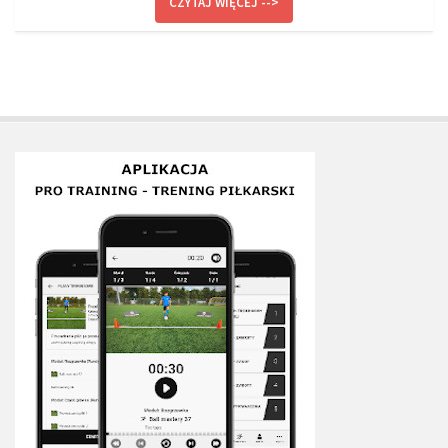
CZYTAJ WIĘCEJ -->
Plan treningowy szybkość i dynamika
Program przygotowania fizycznego
Program treningu siłowego
Program treningu biegowego
Sklep
Edukacja
Plany treningowe
Aplikacja Pro Training
Sprzęt treningowy
Kontakt
O nas
Od autorów
Kontakt