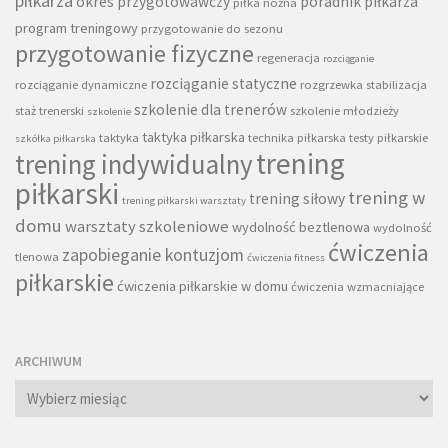
piłkarza
okres przygotowawczy
poradnik piłkarza
piłka nożna
program treningowy
przygotowanie do sezonu
przygotowanie fizyczne
regeneracja
rozciąganie
rozciąganie statyczne
rozciąganie dynamiczne
rozgrzewka
stabilizacja
szkolenie dla trenerów
staż trenerski
szkolenie młodzieży
szkolenie
taktyka piłkarska
taktyka
technika piłkarska
testy piłkarskie
szkółka piłkarska
trening
trening indywidualny
piłkarski
trening w
trening siłowy
trening piłkarski warsztaty
domu
warsztaty szkoleniowe
wydolność beztlenowa
wydolność
ćwiczenia
zapobieganie kontuzjom
tlenowa
ćwiczenia fitness
piłkarskie
ćwiczenia piłkarskie w domu
ćwiczenia wzmacniające
ARCHIWUM
Archiwum