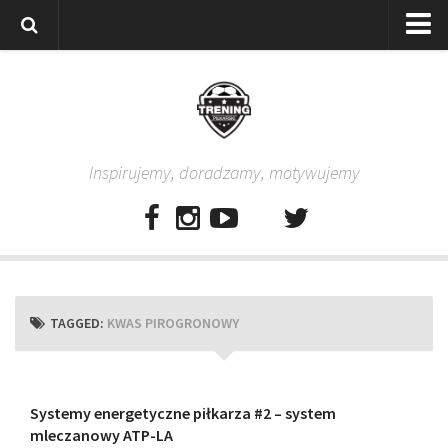
Strona główna
Wszystkie
Piłkarze
Inspirujemy, doradzamy, motywujemy
Rodzice
Trenerzy
Testy piłkarskie
Baza video
Baza ćwiczeń
TAGGED:
KWAS PIROGRONOWY
Pro Training
Aplikacja
Aplikacja Pro Training – Trening Piłkarski
Systemy energetyczne piłkarza #2 – system
mleczanowy ATP-LA
Plan treningowy “Piłkarski W-F w domu”