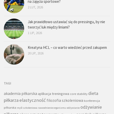
na zajęcia sportowe?
2 LUT, 2026
Jak prawidłowo ustawiać się do pressingu, by nie
tworzyć luk między liniami?
1 LIP, 2026
Kreatyna HCL – co warto wiedzieć przed zakupem
20 LIP, 2026
TAGI
dieta
akademia piłkarska
aplikacja treningowa
core stability
piłkarza
elastyczność
filozofia szkoleniowa
konferencja
odżywianie
piłkarska
myśl szkoleniowa
nawodnienie organizmu
odżywianie