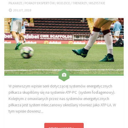
PIŁKARZE
/
PORADY EKSPERTÓW
/
RODZICE
/
TRENERZY
/
WSZYSTKIE
Sprzęt treningowy
20 LUT, 2018
Poręcze do ćwiczeń PRO TRAINING
Drążki do ćwiczeń PRO TRAINING
Guma oporowa PRO TRAINING
PRODUKTY
Piłkarska Kuchnia
Poradnik Piłkarza
Zeszyt Trenera
Dziennik Piłkarza
W pierwszym wpisie serii dotyczącej systemów energetycznych
piłkarza skupiliśmy się na systemie ATP-PC (system fosfagenowy).
Planer Trenera – dziennik, konspekty, notatki
Kolejnym z omawianych przez nas systemów energetycznych
Plany treningowe
piłkarza jest system mleczanowy określany również jako ATP-LA. W
tym wpisie dowiesz...
Program treningowy zapobieganie kontuzjom
Plan treningowy core stability