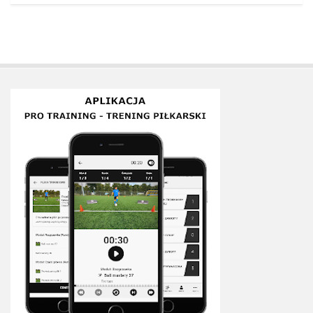
Plan treningowy szybkość i dynamika
Program przygotowania fizycznego
Program treningu siłowego
Program treningu biegowego
Sklep
Edukacja
Plany treningowe
Aplikacja Pro Training
Sprzęt treningowy
Kontakt
O nas
Od autorów
Kontakt