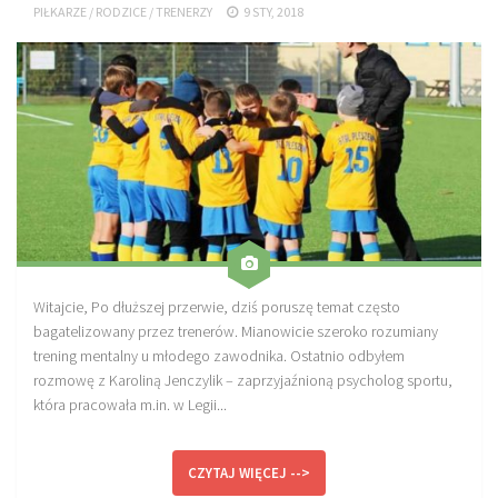
PIŁKARZE
/
RODZICE
/
TRENERZY
9 STY, 2018
Sprzęt treningowy
Poręcze do ćwiczeń PRO TRAINING
Drążki do ćwiczeń PRO TRAINING
Guma oporowa PRO TRAINING
PRODUKTY
Piłkarska Kuchnia
Poradnik Piłkarza
Zeszyt Trenera
Witajcie, Po dłuższej przerwie, dziś poruszę temat często
Dziennik Piłkarza
bagatelizowany przez trenerów. Mianowicie szeroko rozumiany
trening mentalny u młodego zawodnika. Ostatnio odbyłem
Planer Trenera – dziennik, konspekty, notatki
rozmowę z Karoliną Jenczylik – zaprzyjaźnioną psycholog sportu,
Plany treningowe
która pracowała m.in. w Legii...
Program treningowy zapobieganie kontuzjom
CZYTAJ WIĘCEJ -->
Plan treningowy core stability