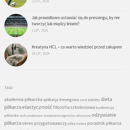
2 LUT, 2026
Jak prawidłowo ustawiać się do pressingu, by nie
tworzyć luk między liniami?
1 LIP, 2026
Kreatyna HCL – co warto wiedzieć przed zakupem
20 LIP, 2026
TAGI
dieta
akademia piłkarska
aplikacja treningowa
core stability
piłkarza
elastyczność
filozofia szkoleniowa
konferencja
odżywianie
piłkarska
myśl szkoleniowa
nawodnienie organizmu
odżywianie
piłkarza
okres przygotowawczy
poradnik piłkarza
piłka nożna