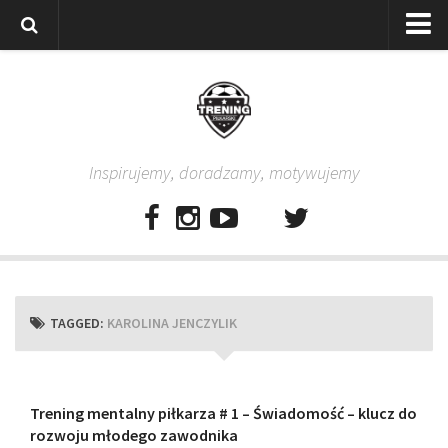
Strona główna
Wszystkie
Piłkarze
Inspirujemy, doradzamy, motywujemy
Rodzice
Trenerzy
Testy piłkarskie
Baza video
Baza ćwiczeń
TAGGED:
KAROLINA JENCZYLIK
Pro Training
Aplikacja
Aplikacja Pro Training – Trening Piłkarski
Trening mentalny piłkarza # 1 – Świadomość – klucz do
rozwoju młodego zawodnika
Plan treningowy “Piłkarski W-F w domu”