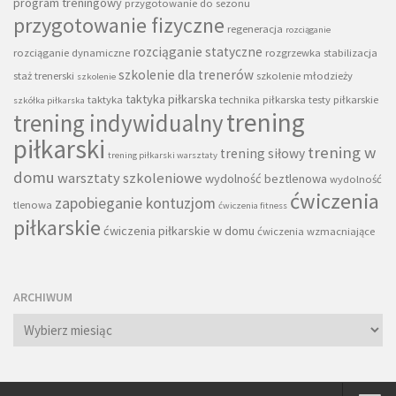
program treningowy
przygotowanie do sezonu
przygotowanie fizyczne
regeneracja
rozciąganie
rozciąganie statyczne
rozciąganie dynamiczne
rozgrzewka
stabilizacja
szkolenie dla trenerów
staż trenerski
szkolenie młodzieży
szkolenie
taktyka piłkarska
taktyka
technika piłkarska
testy piłkarskie
szkółka piłkarska
trening
trening indywidualny
piłkarski
trening w
trening siłowy
trening piłkarski warsztaty
domu
warsztaty szkoleniowe
wydolność beztlenowa
wydolność
ćwiczenia
zapobieganie kontuzjom
tlenowa
ćwiczenia fitness
piłkarskie
ćwiczenia piłkarskie w domu
ćwiczenia wzmacniające
ARCHIWUM
Archiwum