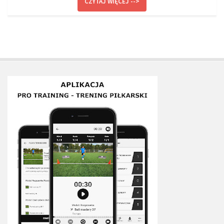
CZYTAJ WIĘCEJ -->
Plan treningowy szybkość i dynamika
Program przygotowania fizycznego
Program treningu siłowego
Program treningu biegowego
Sklep
Edukacja
Plany treningowe
Aplikacja Pro Training
Sprzęt treningowy
Kontakt
O nas
Od autorów
Kontakt