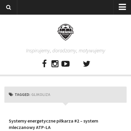
Strona główna
Wszystkie
Piłkarze
Inspirujemy, doradzamy, motywujemy
Rodzice
Trenerzy
Testy piłkarskie
Baza video
Baza ćwiczeń
TAGGED:
GLIKOLIZA
Pro Training
Aplikacja
Aplikacja Pro Training – Trening Piłkarski
Systemy energetyczne piłkarza #2 – system
mleczanowy ATP-LA
Plan treningowy “Piłkarski W-F w domu”