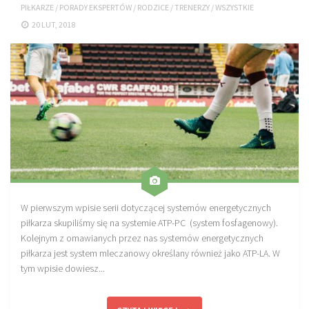
PIŁKARZE
/
PORADY EKSPERTÓW
/
RODZICE
/
TRENERZY
/
WSZYSTKIE
Sprzęt treningowy
20 LUT, 2018
Poręcze do ćwiczeń PRO TRAINING
Drążki do ćwiczeń PRO TRAINING
Guma oporowa PRO TRAINING
PRODUKTY
Piłkarska Kuchnia
Poradnik Piłkarza
Zeszyt Trenera
Dziennik Piłkarza
W pierwszym wpisie serii dotyczącej systemów energetycznych
piłkarza skupiliśmy się na systemie ATP-PC (system fosfagenowy).
Planer Trenera – dziennik, konspekty, notatki
Kolejnym z omawianych przez nas systemów energetycznych
Plany treningowe
piłkarza jest system mleczanowy określany również jako ATP-LA. W
tym wpisie dowiesz...
Program treningowy zapobieganie kontuzjom
Plan treningowy core stability