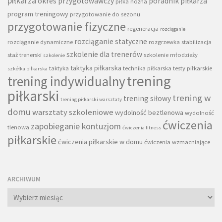
piłkarza
okres przygotowawczy
poradnik piłkarza
piłka nożna
program treningowy
przygotowanie do sezonu
przygotowanie fizyczne
regeneracja
rozciąganie
rozciąganie statyczne
rozciąganie dynamiczne
rozgrzewka
stabilizacja
szkolenie dla trenerów
staż trenerski
szkolenie młodzieży
szkolenie
taktyka piłkarska
taktyka
technika piłkarska
testy piłkarskie
szkółka piłkarska
trening
trening indywidualny
piłkarski
trening w
trening siłowy
trening piłkarski warsztaty
domu
warsztaty szkoleniowe
wydolność beztlenowa
wydolność
ćwiczenia
zapobieganie kontuzjom
tlenowa
ćwiczenia fitness
piłkarskie
ćwiczenia piłkarskie w domu
ćwiczenia wzmacniające
ARCHIWUM
Archiwum