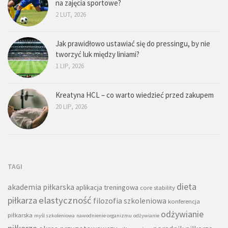
na zajęcia sportowe?
2 LUT, 2026
Jak prawidłowo ustawiać się do pressingu, by nie
tworzyć luk między liniami?
1 LIP, 2026
Kreatyna HCL – co warto wiedzieć przed zakupem
20 LIP, 2026
TAGI
dieta
akademia piłkarska
aplikacja treningowa
core stability
piłkarza
elastyczność
filozofia szkoleniowa
konferencja
odżywianie
piłkarska
myśl szkoleniowa
nawodnienie organizmu
odżywianie