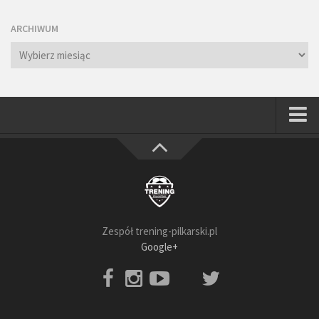
ARCHIWUM
Archiwum
Strona główna
Wszystkie
Piłkarze
Rodzice
Zespół trening-pilkarski.pl
Trenerzy
Google+
Testy piłkarskie
Baza video
Baza ćwiczeń