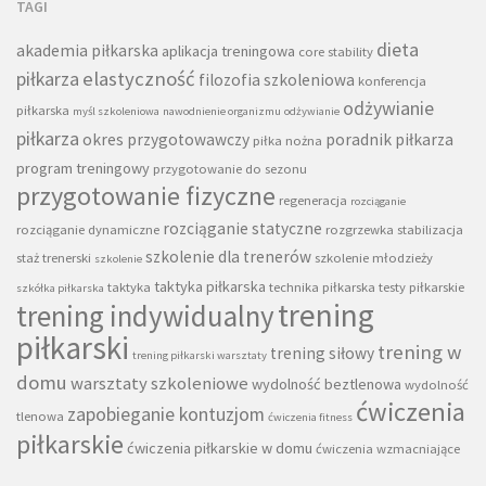
TAGI
dieta
akademia piłkarska
aplikacja treningowa
core stability
piłkarza
elastyczność
filozofia szkoleniowa
konferencja
odżywianie
piłkarska
myśl szkoleniowa
nawodnienie organizmu
odżywianie
piłkarza
okres przygotowawczy
poradnik piłkarza
piłka nożna
program treningowy
przygotowanie do sezonu
przygotowanie fizyczne
regeneracja
rozciąganie
rozciąganie statyczne
rozciąganie dynamiczne
rozgrzewka
stabilizacja
szkolenie dla trenerów
staż trenerski
szkolenie młodzieży
szkolenie
taktyka piłkarska
taktyka
technika piłkarska
testy piłkarskie
szkółka piłkarska
trening
trening indywidualny
piłkarski
trening w
trening siłowy
trening piłkarski warsztaty
domu
warsztaty szkoleniowe
wydolność beztlenowa
wydolność
ćwiczenia
zapobieganie kontuzjom
tlenowa
ćwiczenia fitness
piłkarskie
ćwiczenia piłkarskie w domu
ćwiczenia wzmacniające