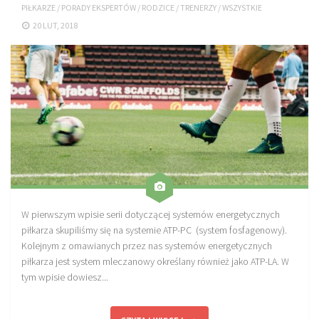
PIŁKARZE
/
PORADY EKSPERTÓW
/
RODZICE
/
TRENERZY
/
WSZYSTKIE
Sprzęt treningowy
20 LUT, 2018
Poręcze do ćwiczeń PRO TRAINING
Drążki do ćwiczeń PRO TRAINING
Guma oporowa PRO TRAINING
PRODUKTY
Piłkarska Kuchnia
Poradnik Piłkarza
Zeszyt Trenera
Dziennik Piłkarza
W pierwszym wpisie serii dotyczącej systemów energetycznych
piłkarza skupiliśmy się na systemie ATP-PC (system fosfagenowy).
Planer Trenera – dziennik, konspekty, notatki
Kolejnym z omawianych przez nas systemów energetycznych
Plany treningowe
piłkarza jest system mleczanowy określany również jako ATP-LA. W
tym wpisie dowiesz...
Program treningowy zapobieganie kontuzjom
Plan treningowy core stability