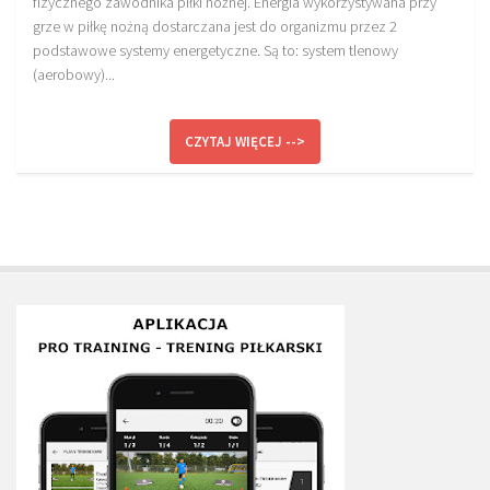
fizycznego zawodnika piłki nożnej. Energia wykorzystywana przy
grze w piłkę nożną dostarczana jest do organizmu przez 2
podstawowe systemy energetyczne. Są to: system tlenowy
(aerobowy)...
CZYTAJ WIĘCEJ -->