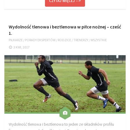
CZYTAJ WIĘCEJ -->
Plan treningowy szybkość i dynamika
Program przygotowania fizycznego
Program treningu siłowego
Wydolność tlenowa i beztlenowa w piłce nożnej – cześć
1.
Program treningu biegowego
PIŁKARZE
/
PORADY EKSPERTÓW
/
RODZICE
/
TRENERZY
/
WSZYSTKIE
Sklep
3 KWI, 2017
Edukacja
Plany treningowe
Aplikacja Pro Training
Sprzęt treningowy
Kontakt
O nas
Od autorów
Kontakt
Wydolność tlenowa i beztlenowa to jeden ze składników profilu