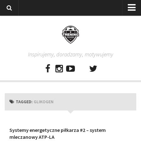
Strona główna
Wszystkie
Piłkarze
Inspirujemy, doradzamy, motywujemy
Rodzice
Trenerzy
Testy piłkarskie
Baza video
Baza ćwiczeń
TAGGED:
GLIKOGEN
Pro Training
Aplikacja
Aplikacja Pro Training – Trening Piłkarski
Systemy energetyczne piłkarza #2 – system
mleczanowy ATP-LA
Plan treningowy “Piłkarski W-F w domu”