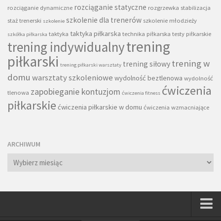
rozciąganie statyczne
rozciąganie dynamiczne
rozgrzewka
stabilizacja
szkolenie dla trenerów
staż trenerski
szkolenie młodzieży
szkolenie
taktyka piłkarska
taktyka
technika piłkarska
testy piłkarskie
szkółka piłkarska
trening
trening indywidualny
piłkarski
trening w
trening siłowy
trening piłkarski warsztaty
domu
warsztaty szkoleniowe
wydolność beztlenowa
wydolność
ćwiczenia
zapobieganie kontuzjom
tlenowa
ćwiczenia fitness
piłkarskie
ćwiczenia piłkarskie w domu
ćwiczenia wzmacniające
ARCHIWUM
Archiwum