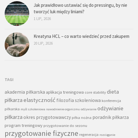
Jak prawidłowo ustawiać się do pressingu, by nie
tworzyć luk między liniami?
1 LIP, 2026
Kreatyna HCL – co warto wiedzieć przed zakupem
20 LIP, 2026
TAGI
dieta
akademia piłkarska
aplikacja treningowa
core stability
piłkarza
elastyczność
filozofia szkoleniowa
konferencja
odżywianie
piłkarska
myśl szkoleniowa
nawodnienie organizmu
odżywianie
piłkarza
okres przygotowawczy
poradnik piłkarza
piłka nożna
program treningowy
przygotowanie do sezonu
przygotowanie fizyczne
regeneracja
rozciąganie