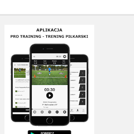
Plan treningowy szybkość i dynamika
Program przygotowania fizycznego
Program treningu siłowego
Program treningu biegowego
Sklep
Edukacja
Plany treningowe
Aplikacja Pro Training
Sprzęt treningowy
Kontakt
O nas
Od autorów
Kontakt