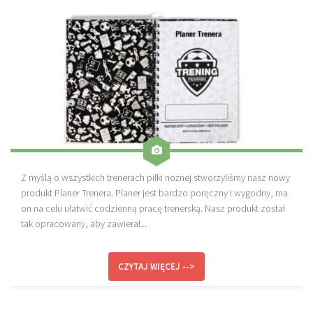
Sprzęt treningowy
Poręcze do ćwiczeń PRO TRAINING
Drążki do ćwiczeń PRO TRAINING
Guma oporowa PRO TRAINING
PRODUKTY
Piłkarska Kuchnia
Poradnik Piłkarza
Z myślą o wszystkich trenerach piłki nożnej stworzyliśmy nasz nowy
Zeszyt Trenera
produkt Planer Trenera. Planer jest bardzo poręczny i wygodny, ma
Dziennik Piłkarza
on na celu ułatwić codzienną pracę trenerską. Nasz produkt został
tak opracowany, aby zawierał...
Planer Trenera – dziennik, konspekty, notatki
Plany treningowe
CZYTAJ WIĘCEJ -->
Program treningowy zapobieganie kontuzjom
Plan treningowy core stability