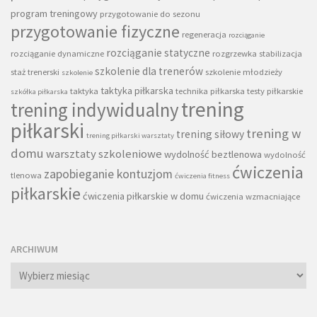
program treningowy
przygotowanie do sezonu
przygotowanie fizyczne
regeneracja
rozciąganie
rozciąganie statyczne
rozciąganie dynamiczne
rozgrzewka
stabilizacja
szkolenie dla trenerów
staż trenerski
szkolenie młodzieży
szkolenie
taktyka piłkarska
taktyka
technika piłkarska
testy piłkarskie
szkółka piłkarska
trening
trening indywidualny
piłkarski
trening w
trening siłowy
trening piłkarski warsztaty
domu
warsztaty szkoleniowe
wydolność beztlenowa
wydolność
ćwiczenia
zapobieganie kontuzjom
tlenowa
ćwiczenia fitness
piłkarskie
ćwiczenia piłkarskie w domu
ćwiczenia wzmacniające
ARCHIWUM
Archiwum