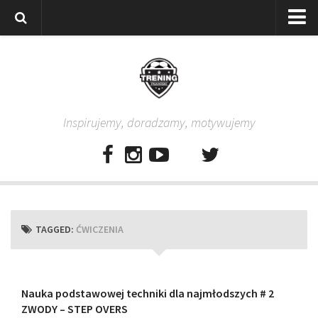
Strona główna
Wszystkie
Piłkarze
Inspirujemy, doradzamy, motywujemy
Rodzice
Trenerzy
Testy piłkarskie
Baza video
Baza ćwiczeń
TAGGED:
ĆWICZENIA
Pro Training
Aplikacja
Aplikacja Pro Training – Trening Piłkarski
Nauka podstawowej techniki dla najmłodszych # 2
ZWODY – STEP OVERS
Plan treningowy “Piłkarski W-F w domu”