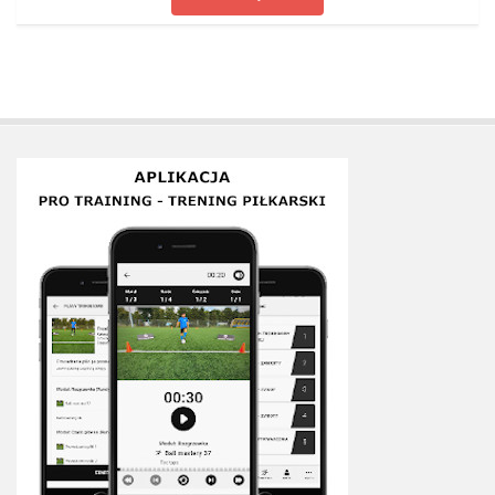
Plan treningowy szybkość i dynamika
Program przygotowania fizycznego
Program treningu siłowego
Program treningu biegowego
Sklep
Edukacja
Plany treningowe
Aplikacja Pro Training
Sprzęt treningowy
Kontakt
O nas
Od autorów
Kontakt