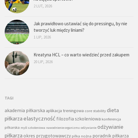
2 LUT, 2026
Jak prawidłowo ustawiać się do pressingu, by nie
tworzyć luk między liniami?
1 LIP, 2026
Kreatyna HCL – co warto wiedzieć przed zakupem
20 LIP, 2026
TAGI
dieta
akademia piłkarska
aplikacja treningowa
core stability
piłkarza
elastyczność
filozofia szkoleniowa
konferencja
odżywianie
piłkarska
myśl szkoleniowa
nawodnienie organizmu
odżywianie
piłkarza
okres przygotowawczy
poradnik piłkarza
piłka nożna