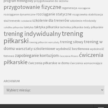
program treningowy
przygotowanie do sezonu
przygotowanie fizyczne
regeneracja
rozciąganie
rozciąganie statyczne
rozciąganie dynamiczne
rozgrzewka
stabilizacja
szkolenie dla trenerów
staż trenerski
szkolenie młodzieży
szkolenie
taktyka piłkarska
taktyka
technika piłkarska
testy piłkarskie
szkółka piłkarska
trening
trening indywidualny
piłkarski
trening w
trening siłowy
trening piłkarski warsztaty
domu
warsztaty szkoleniowe
wydolność beztlenowa
wydolność
ćwiczenia
zapobieganie kontuzjom
tlenowa
ćwiczenia fitness
piłkarskie
ćwiczenia piłkarskie w domu
ćwiczenia wzmacniające
ARCHIWUM
Archiwum