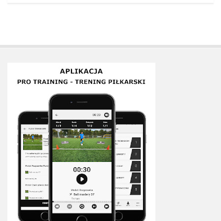
Plan treningowy szybkość i dynamika
Program przygotowania fizycznego
Program treningu siłowego
Program treningu biegowego
Sklep
Edukacja
Plany treningowe
Aplikacja Pro Training
Sprzęt treningowy
Kontakt
O nas
Od autorów
Kontakt