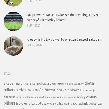
2 LUT, 2026
Jak prawidłowo ustawiać się do pressingu, by nie
tworzyć luk między liniami?
1 LIP, 2026
Kreatyna HCL – co warto wiedzieć przed zakupem
20 LIP, 2026
TAGI
dieta
akademia piłkarska
aplikacja treningowa
core stability
piłkarza
elastyczność
filozofia szkoleniowa
konferencja
odżywianie
piłkarska
myśl szkoleniowa
nawodnienie organizmu
odżywianie
piłkarza
okres przygotowawczy
poradnik piłkarza
piłka nożna