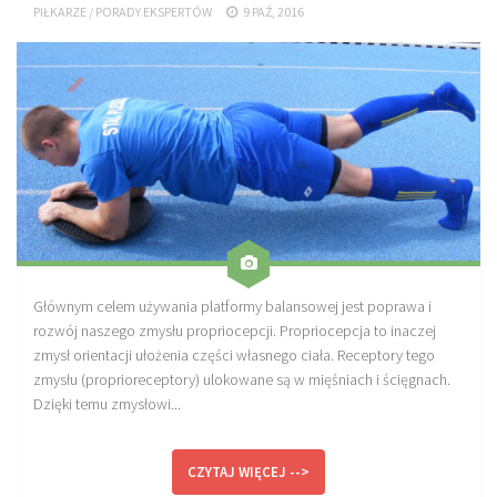
PIŁKARZE
/
PORADY EKSPERTÓW
9 PAŹ, 2016
Sprzęt treningowy
Poręcze do ćwiczeń PRO TRAINING
Drążki do ćwiczeń PRO TRAINING
Guma oporowa PRO TRAINING
PRODUKTY
Piłkarska Kuchnia
Poradnik Piłkarza
Zeszyt Trenera
Głównym celem używania platformy balansowej jest poprawa i
Dziennik Piłkarza
rozwój naszego zmysłu propriocepcji. Propriocepcja to inaczej
zmysł orientacji ułożenia części własnego ciała. Receptory tego
Planer Trenera – dziennik, konspekty, notatki
zmysłu (proprioreceptory) ulokowane są w mięśniach i ścięgnach.
Plany treningowe
Dzięki temu zmysłowi...
Program treningowy zapobieganie kontuzjom
CZYTAJ WIĘCEJ -->
Plan treningowy core stability