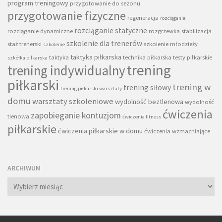
program treningowy
przygotowanie do sezonu
przygotowanie fizyczne
regeneracja
rozciąganie
rozciąganie statyczne
rozciąganie dynamiczne
rozgrzewka
stabilizacja
szkolenie dla trenerów
staż trenerski
szkolenie młodzieży
szkolenie
taktyka piłkarska
taktyka
technika piłkarska
testy piłkarskie
szkółka piłkarska
trening
trening indywidualny
piłkarski
trening w
trening siłowy
trening piłkarski warsztaty
domu
warsztaty szkoleniowe
wydolność beztlenowa
wydolność
ćwiczenia
zapobieganie kontuzjom
tlenowa
ćwiczenia fitness
piłkarskie
ćwiczenia piłkarskie w domu
ćwiczenia wzmacniające
ARCHIWUM
Archiwum