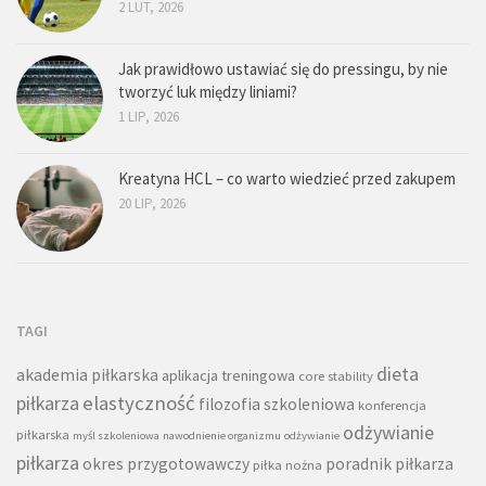
2 LUT, 2026
Jak prawidłowo ustawiać się do pressingu, by nie
tworzyć luk między liniami?
1 LIP, 2026
Kreatyna HCL – co warto wiedzieć przed zakupem
20 LIP, 2026
TAGI
dieta
akademia piłkarska
aplikacja treningowa
core stability
piłkarza
elastyczność
filozofia szkoleniowa
konferencja
odżywianie
piłkarska
myśl szkoleniowa
nawodnienie organizmu
odżywianie
piłkarza
okres przygotowawczy
poradnik piłkarza
piłka nożna