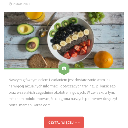
2 MAR, 2021
Sprzęt treningowy
Poręcze do ćwiczeń PRO TRAINING
Drążki do ćwiczeń PRO TRAINING
Guma oporowa PRO TRAINING
PRODUKTY
Piłkarska Kuchnia
Poradnik Piłkarza
Zeszyt Trenera
Naszym głównym celem i zadaniem jest dostarczanie wam jak
Dziennik Piłkarza
najwięcej aktualnych informacji dotyczących treningu piłkarskiego
oraz wszelakich zagadnień okołotreningowych. W związku z tym,
Planer Trenera – dziennik, konspekty, notatki
miło nam poinformować, że do grona naszych partnerów dołączył
Plany treningowe
portal mamapilkarza.com....
Program treningowy zapobieganie kontuzjom
CZYTAJ WIĘCEJ -->
Plan treningowy core stability