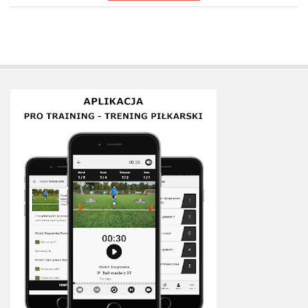
Plan treningowy szybkość i dynamika
Program przygotowania fizycznego
Program treningu siłowego
Program treningu biegowego
Sklep
Edukacja
Plany treningowe
Aplikacja Pro Training
Sprzęt treningowy
Kontakt
O nas
Od autorów
Kontakt